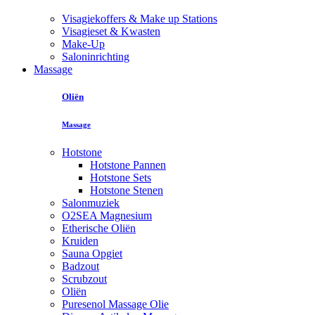
Visagiekoffers & Make up Stations
Visagieset & Kwasten
Make-Up
Saloninrichting
Massage
Oliën
Massage
Hotstone
Hotstone Pannen
Hotstone Sets
Hotstone Stenen
Salonmuziek
O2SEA Magnesium
Etherische Oliën
Kruiden
Sauna Opgiet
Badzout
Scrubzout
Oliën
Puresenol Massage Olie