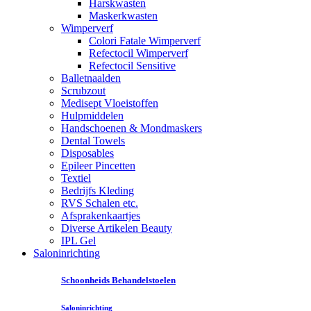
Harskwasten
Maskerkwasten
Wimperverf
Colori Fatale Wimperverf
Refectocil Wimperverf
Refectocil Sensitive
Balletnaalden
Scrubzout
Medisept Vloeistoffen
Hulpmiddelen
Handschoenen & Mondmaskers
Dental Towels
Disposables
Epileer Pincetten
Textiel
Bedrijfs Kleding
RVS Schalen etc.
Afsprakenkaartjes
Diverse Artikelen Beauty
IPL Gel
Saloninrichting
Schoonheids Behandelstoelen
Saloninrichting