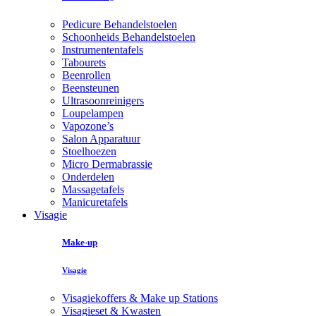
Pedicure Behandelstoelen
Schoonheids Behandelstoelen
Instrumententafels
Tabourets
Beenrollen
Beensteunen
Ultrasoonreinigers
Loupelampen
Vapozone’s
Salon Apparatuur
Stoelhoezen
Micro Dermabrassie
Onderdelen
Massagetafels
Manicuretafels
Visagie
Make-up
Visagie
Visagiekoffers & Make up Stations
Visagieset & Kwasten