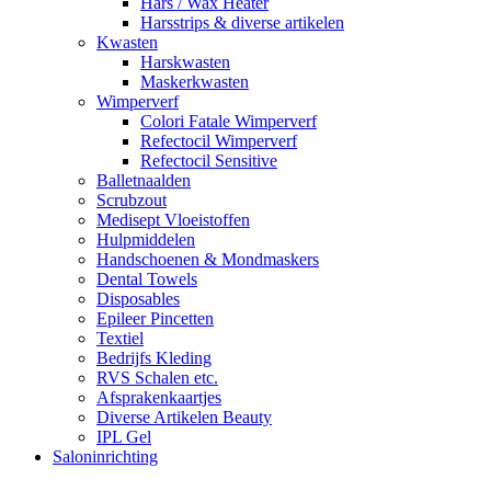
Hars / Wax Heater
Harsstrips & diverse artikelen
Kwasten
Harskwasten
Maskerkwasten
Wimperverf
Colori Fatale Wimperverf
Refectocil Wimperverf
Refectocil Sensitive
Balletnaalden
Scrubzout
Medisept Vloeistoffen
Hulpmiddelen
Handschoenen & Mondmaskers
Dental Towels
Disposables
Epileer Pincetten
Textiel
Bedrijfs Kleding
RVS Schalen etc.
Afsprakenkaartjes
Diverse Artikelen Beauty
IPL Gel
Saloninrichting