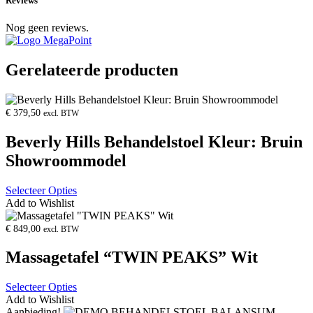
Reviews
Nog geen reviews.
Gerelateerde producten
Product
openen
€
379,50
excl. BTW
Beverly Hills Behandelstoel Kleur: Bruin
Showroommodel
Selecteer Opties
Add to Wishlist
Product
openen
€
849,00
excl. BTW
Massagetafel “TWIN PEAKS” Wit
Selecteer Opties
Add to Wishlist
Product
Aanbieding!