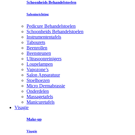
Schoonheids Behandelstoelen
Saloninrichting
Pedicure Behandelstoelen
Schoonheids Behandelstoelen
Instrumententafels
Tabourets
Beenrollen
Beensteunen
Ultrasoonreinigers
Loupelampen
Vapozone’s
Salon Apparatuur
Stoelhoezen
Micro Dermabrassie
Onderdelen
Massagetafels
Manicuretafels
Visagie
Make-up
Visagie