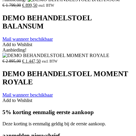
openen
Oorspronkelijke
Huidige
€
1.799,00
€
899,50
excl. BTW
prijs
prijs
was:
is:
DEMO BEHANDELSTOEL
€
€
1.799,00.
899,50.
BALANSUM
Mail wanneer beschikbaar
Add to Wishlist
Product
Aanbieding!
openen
Oorspronkelijke
Huidige
€
2.895,00
€
1.447,50
excl. BTW
prijs
prijs
was:
is:
DEMO BEHANDELSTOEL MOMENT
€
€
2.895,00.
1.447,50.
ROYALE
Mail wanneer beschikbaar
Add to Wishlist
5% korting eenmalig eerste aankoop
Deze korting is eenmalig geldig bij de eerste aankoop.
aanmelden nieuwsbrief