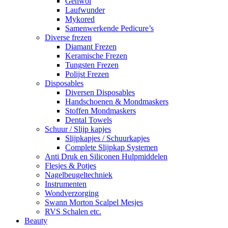
Gehwol
Laufwunder
Mykored
Samenwerkende Pedicure’s
Diverse frezen
Diamant Frezen
Keramische Frezen
Tungsten Frezen
Polijst Frezen
Disposables
Diversen Disposables
Handschoenen & Mondmaskers
Stoffen Mondmaskers
Dental Towels
Schuur / Slijp kapjes
Slijpkapjes / Schuurkapjes
Complete Slijpkap Systemen
Anti Druk en Siliconen Hulpmiddelen
Flesjes & Potjes
Nagelbeugeltechniek
Instrumenten
Wondverzorging
Swann Morton Scalpel Mesjes
RVS Schalen etc.
Beauty