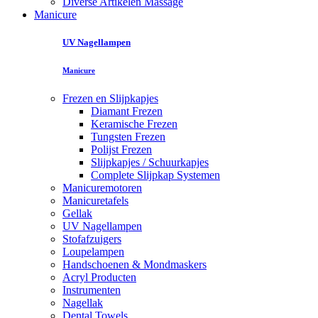
Diverse Artikelen Massage
Manicure
UV Nagellampen
Manicure
Frezen en Slijpkapjes
Diamant Frezen
Keramische Frezen
Tungsten Frezen
Polijst Frezen
Slijpkapjes / Schuurkapjes
Complete Slijpkap Systemen
Manicuremotoren
Manicuretafels
Gellak
UV Nagellampen
Stofafzuigers
Loupelampen
Handschoenen & Mondmaskers
Acryl Producten
Instrumenten
Nagellak
Dental Towels