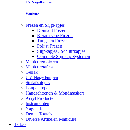
UV Nagellampen
Manicure
Frezen en Slijpkapjes
Diamant Frezen
Keramische Frezen
Tungsten Frezen
Polijst Frezen
Slijpkapjes / Schuurkapjes
Complete Slijpkap Systemen
Manicuremotoren
Manicuretafels
Gellak
UV Nagellampen
Stofafzuigers
Loupelampen
Handschoenen & Mondmaskers
Acryl Producten
Instrumenten
Nagellak
Dental Towels
Diverse Artikelen Manicure
Tattoo