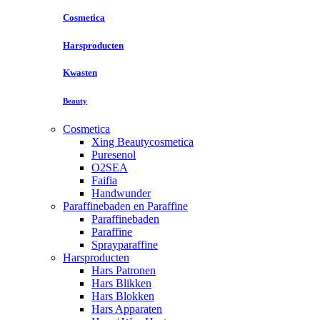
Cosmetica
Harsproducten
Kwasten
Beauty
Cosmetica
Xing Beautycosmetica
Puresenol
O2SEA
Faifia
Handwunder
Paraffinebaden en Paraffine
Paraffinebaden
Paraffine
Sprayparaffine
Harsproducten
Hars Patronen
Hars Blikken
Hars Blokken
Hars Apparaten