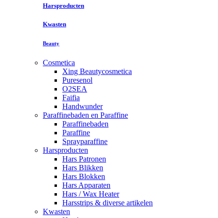
Harsproducten
Kwasten
Beauty
Cosmetica
Xing Beautycosmetica
Puresenol
O2SEA
Faifia
Handwunder
Paraffinebaden en Paraffine
Paraffinebaden
Paraffine
Sprayparaffine
Harsproducten
Hars Patronen
Hars Blikken
Hars Blokken
Hars Apparaten
Hars / Wax Heater
Harsstrips & diverse artikelen
Kwasten