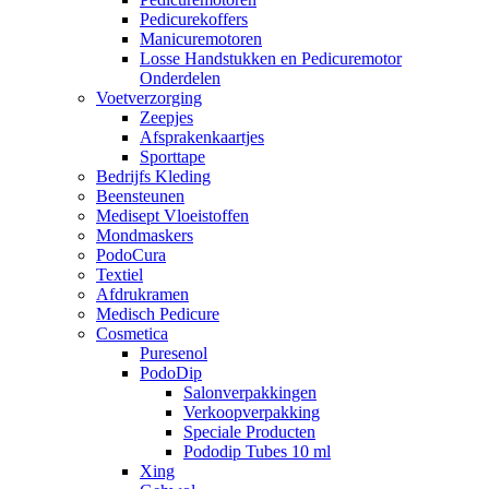
Pedicurekoffers
Manicuremotoren
Losse Handstukken en Pedicuremotor
Onderdelen
Voetverzorging
Zeepjes
Afsprakenkaartjes
Sporttape
Bedrijfs Kleding
Beensteunen
Medisept Vloeistoffen
Mondmaskers
PodoCura
Textiel
Afdrukramen
Medisch Pedicure
Cosmetica
Puresenol
PodoDip
Salonverpakkingen
Verkoopverpakking
Speciale Producten
Pododip Tubes 10 ml
Xing