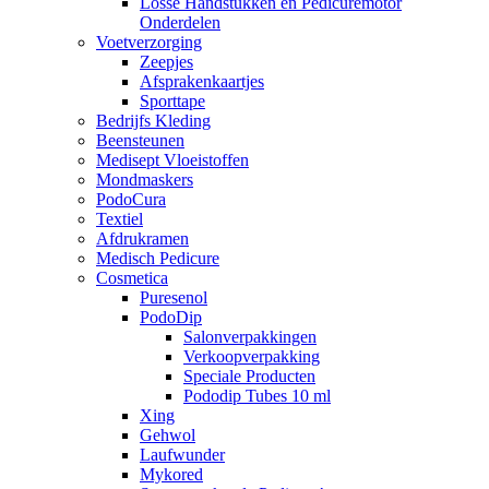
Losse Handstukken en Pedicuremotor
Onderdelen
Voetverzorging
Zeepjes
Afsprakenkaartjes
Sporttape
Bedrijfs Kleding
Beensteunen
Medisept Vloeistoffen
Mondmaskers
PodoCura
Textiel
Afdrukramen
Medisch Pedicure
Cosmetica
Puresenol
PodoDip
Salonverpakkingen
Verkoopverpakking
Speciale Producten
Pododip Tubes 10 ml
Xing
Gehwol
Laufwunder
Mykored