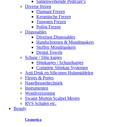
Samenwerkende Pedicure’s
Diverse frezen
Diamant Frezen
Keramische Frezen
Tungsten Frezen
Polijst Frezen
Disposables
Diversen Disposables
Handschoenen & Mondmaskers
Stoffen Mondmaskers
Dental Towels
Schuur / Slijp kapjes
Slijpkapjes / Schuurkapjes
Complete Slijpkap Systemen
Anti Druk en Siliconen Hulpmiddelen
Flesjes & Potjes
Nagelbeugeltechniek
Instrumenten
Wondverzorging
Swann Morton Scalpel Mesjes
RVS Schalen etc.
Beauty
Cosmetica