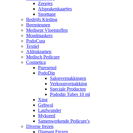
Zeepjes
Afsprakenkaartjes
Sporttape
Bedrijfs Kleding
Beensteunen
Medisept Vloeistoffen
Mondmaskers
PodoCura
Textiel
Afdrukramen
Medisch Pedicure
Cosmetica
Puresenol
PodoDip
Salonverpakkingen
Verkoopverpakking
Speciale Producten
Pododip Tubes 10 ml
Xing
Gehwol
Laufwunder
Mykored
Samenwerkende Pedicure’s
Diverse frezen
Diamant Frezen