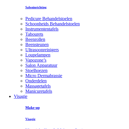
Saloninrichting
Pedicure Behandelstoelen
Schoonheids Behandelstoelen
Instrumententafels
Tabourets
Beenrollen
Beensteunen
Ultrasoonreinigers
Loupelampen
Vapozone’s
Salon Apparatuur
Stoelhoezen
Micro Dermabrassie
Onderdelen
Massagetafels
Manicuretafels
Visagie
Make-up
Visagie