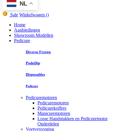
NL
Sale
Winkelwagen
()
Home
Aanbiedingen
Showroom Modellen
Pedicure
Diverse Frezen
PodoDip
Disposables
Pedicure
Pedicuremotoren
Pedicuremotoren
Pedicurekoffers
Manicuremotoren
Losse Handstukken en Pedicuremotor
Onderdelen
Voetverzorging