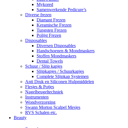
Mykored
Samenwerkende Pedicure’s
Diverse frezen
Diamant Frezen
Keramische Frezen
Tungsten Frezen
Polijst Frezen
Disposables
Diversen Disposables
Handschoenen & Mondmaskers
Stoffen Mondmaskers
Dental Towels
Schuur / Slijp kapjes
Slijpkapjes / Schuurkapjes
Complete Slijpkap Systemen
Anti Druk en Siliconen Hulpmiddelen
Flesjes & Potjes
Nagelbeugeltechniek
Instrumenten
Wondverzorging
Swann Morton Scalpel Mesjes
RVS Schalen etc.
Beauty