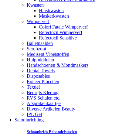
Kwasten
Harskwasten
Maskerkwasten
Wimperverf
Colori Fatale Wimperverf
Refectocil Wimperverf
Refectocil Sensitive
Balletnaalden
Scrubzout
Medisept Vloeistoffen
Hulpmiddelen
Handschoenen & Mondmaskers
Dental Towels
Disposables
Epileer Pincetten
Textiel
Bedrijfs Kleding
RVS Schalen etc.
Afsprakenkaartjes
Diverse Artikelen Beauty
IPL Gel
Saloninrichting
Schoonheids Behandelstoelen