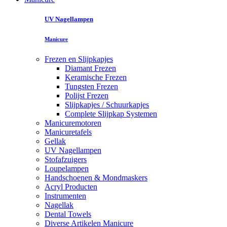
UV Nagellampen
Manicure
Frezen en Slijpkapjes
Diamant Frezen
Keramische Frezen
Tungsten Frezen
Polijst Frezen
Slijpkapjes / Schuurkapjes
Complete Slijpkap Systemen
Manicuremotoren
Manicuretafels
Gellak
UV Nagellampen
Stofafzuigers
Loupelampen
Handschoenen & Mondmaskers
Acryl Producten
Instrumenten
Nagellak
Dental Towels
Diverse Artikelen Manicure