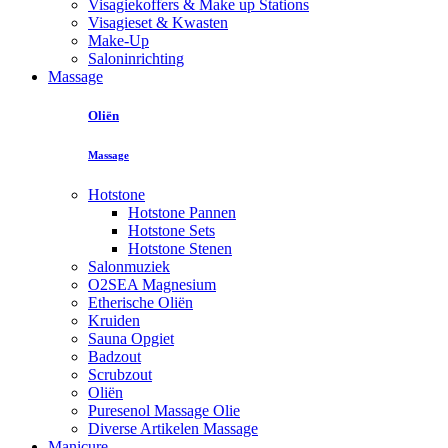
Visagiekoffers & Make up Stations
Visagieset & Kwasten
Make-Up
Saloninrichting
Massage
Oliën
Massage
Hotstone
Hotstone Pannen
Hotstone Sets
Hotstone Stenen
Salonmuziek
O2SEA Magnesium
Etherische Oliën
Kruiden
Sauna Opgiet
Badzout
Scrubzout
Oliën
Puresenol Massage Olie
Diverse Artikelen Massage
Manicure