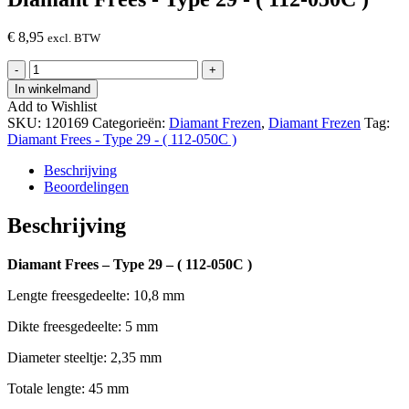
€
8,95
excl. BTW
Diamant
-
+
Frees
In winkelmand
-
Add to Wishlist
Type
SKU:
120169
Categorieën:
Diamant Frezen
,
Diamant Frezen
Tag:
29
Diamant Frees - Type 29 - ( 112-050C )
-
(
Beschrijving
112-
Beoordelingen
050C
)
Beschrijving
hoeveelheid
Diamant Frees – Type 29 – ( 112-050C )
Lengte freesgedeelte: 10,8 mm
Dikte freesgedeelte: 5 mm
Diameter steeltje: 2,35 mm
Totale lengte: 45 mm