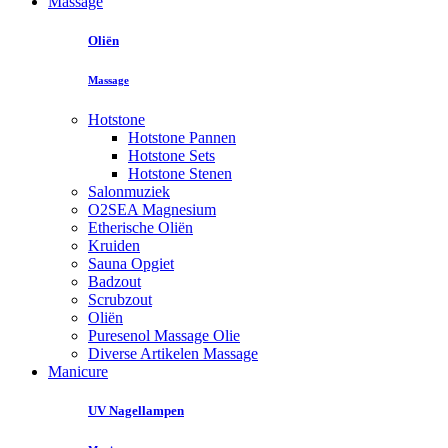
Massage
Oliën
Massage
Hotstone
Hotstone Pannen
Hotstone Sets
Hotstone Stenen
Salonmuziek
O2SEA Magnesium
Etherische Oliën
Kruiden
Sauna Opgiet
Badzout
Scrubzout
Oliën
Puresenol Massage Olie
Diverse Artikelen Massage
Manicure
UV Nagellampen