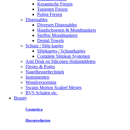
Keramische Frezen
Tungsten Frezen
Polijst Frezen
Disposables
Diversen Disposables
Handschoenen & Mondmaskers
Stoffen Mondmaskers
Dental Towels
Schuur / Slijp kapjes
Slijpkapjes / Schuurkapjes
Complete Slijpkap Systemen
Anti Druk en Siliconen Hulpmiddelen
Flesjes & Potjes
Nagelbeugeltechniek
Instrumenten
Wondverzorging
Swann Morton Scalpel Mesjes
RVS Schalen etc.
Beauty
Cosmetica
Harsproducten