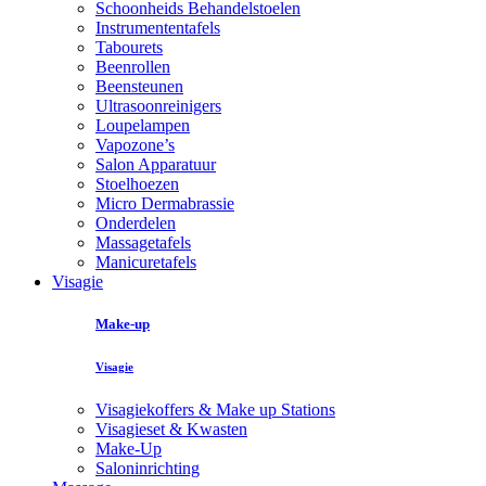
Schoonheids Behandelstoelen
Instrumententafels
Tabourets
Beenrollen
Beensteunen
Ultrasoonreinigers
Loupelampen
Vapozone’s
Salon Apparatuur
Stoelhoezen
Micro Dermabrassie
Onderdelen
Massagetafels
Manicuretafels
Visagie
Make-up
Visagie
Visagiekoffers & Make up Stations
Visagieset & Kwasten
Make-Up
Saloninrichting