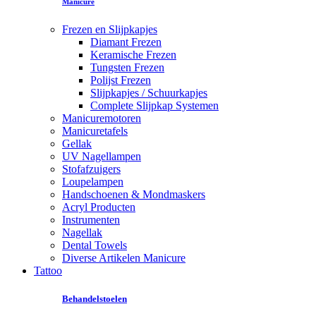
Manicure
Frezen en Slijpkapjes
Diamant Frezen
Keramische Frezen
Tungsten Frezen
Polijst Frezen
Slijpkapjes / Schuurkapjes
Complete Slijpkap Systemen
Manicuremotoren
Manicuretafels
Gellak
UV Nagellampen
Stofafzuigers
Loupelampen
Handschoenen & Mondmaskers
Acryl Producten
Instrumenten
Nagellak
Dental Towels
Diverse Artikelen Manicure
Tattoo
Behandelstoelen