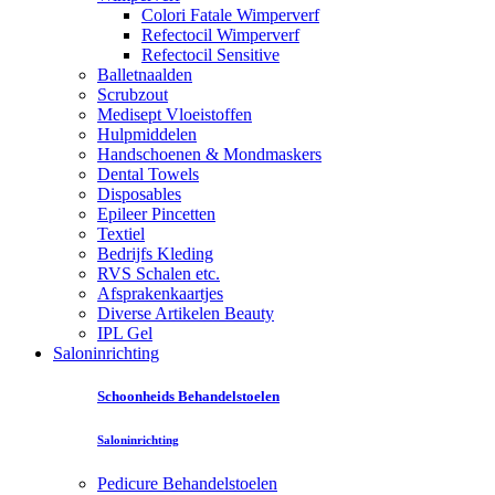
Colori Fatale Wimperverf
Refectocil Wimperverf
Refectocil Sensitive
Balletnaalden
Scrubzout
Medisept Vloeistoffen
Hulpmiddelen
Handschoenen & Mondmaskers
Dental Towels
Disposables
Epileer Pincetten
Textiel
Bedrijfs Kleding
RVS Schalen etc.
Afsprakenkaartjes
Diverse Artikelen Beauty
IPL Gel
Saloninrichting
Schoonheids Behandelstoelen
Saloninrichting
Pedicure Behandelstoelen