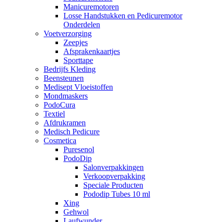
Manicuremotoren
Losse Handstukken en Pedicuremotor
Onderdelen
Voetverzorging
Zeepjes
Afsprakenkaartjes
Sporttape
Bedrijfs Kleding
Beensteunen
Medisept Vloeistoffen
Mondmaskers
PodoCura
Textiel
Afdrukramen
Medisch Pedicure
Cosmetica
Puresenol
PodoDip
Salonverpakkingen
Verkoopverpakking
Speciale Producten
Pododip Tubes 10 ml
Xing
Gehwol
Laufwunder