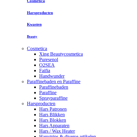
Cosmetica
Harsproducten
Kwasten
Beauty
Cosmetica
Xing Beautycosmetica
Puresenol
O2SEA
Faifia
Handwunder
Paraffinebaden en Paraffine
Paraffinebaden
Paraffine
Sprayparaffine
Harsproducten
Hars Patronen
Hars Blikken
Hars Blokken
Hars Apparaten
Hars / Wax Heater
Harsstrips & diverse artikelen