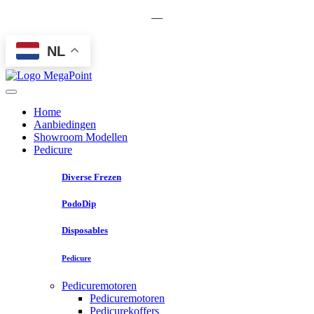
—
NL
Home
Aanbiedingen
Showroom Modellen
Pedicure
Diverse Frezen
PodoDip
Disposables
Pedicure
Pedicuremotoren
Pedicuremotoren
Pedicurekoffers