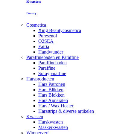
Kwasten
Beauty
Cosmetica
Xing Beautycosmetica
Puresenol
O2SEA
Faifia
Handwunder
Paraffinebaden en Paraffine
Paraffinebaden
Paraffine
Sprayparaffine
Harsproducten
Hars Patronen
Hars Blikken
Hars Blokken
Hars Apparaten
Hars / Wax Heater
Harsstrips & diverse artikelen
Kwasten
Harskwasten
Maskerkwasten
Wimperverf