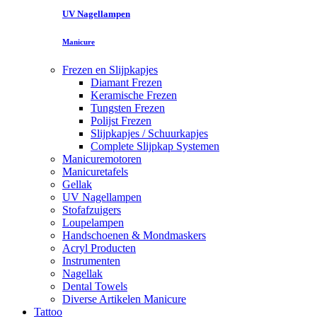
UV Nagellampen
Manicure
Frezen en Slijpkapjes
Diamant Frezen
Keramische Frezen
Tungsten Frezen
Polijst Frezen
Slijpkapjes / Schuurkapjes
Complete Slijpkap Systemen
Manicuremotoren
Manicuretafels
Gellak
UV Nagellampen
Stofafzuigers
Loupelampen
Handschoenen & Mondmaskers
Acryl Producten
Instrumenten
Nagellak
Dental Towels
Diverse Artikelen Manicure
Tattoo