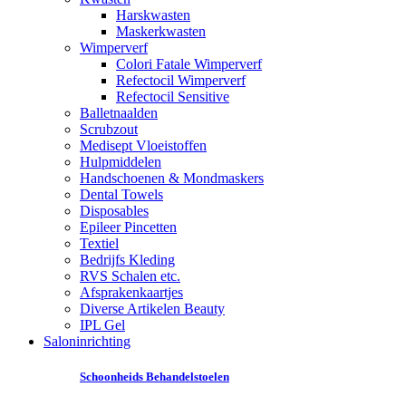
Harskwasten
Maskerkwasten
Wimperverf
Colori Fatale Wimperverf
Refectocil Wimperverf
Refectocil Sensitive
Balletnaalden
Scrubzout
Medisept Vloeistoffen
Hulpmiddelen
Handschoenen & Mondmaskers
Dental Towels
Disposables
Epileer Pincetten
Textiel
Bedrijfs Kleding
RVS Schalen etc.
Afsprakenkaartjes
Diverse Artikelen Beauty
IPL Gel
Saloninrichting
Schoonheids Behandelstoelen