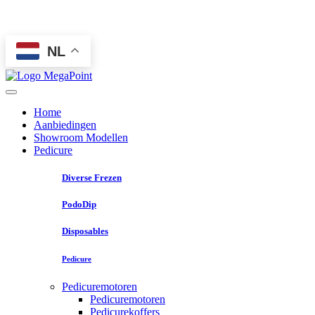
NL
Home
Aanbiedingen
Showroom Modellen
Pedicure
Diverse Frezen
PodoDip
Disposables
Pedicure
Pedicuremotoren
Pedicuremotoren
Pedicurekoffers