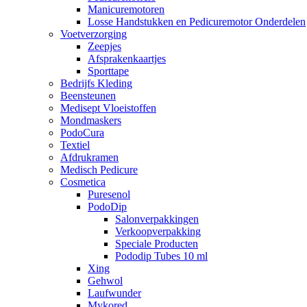
Manicuremotoren
Losse Handstukken en Pedicuremotor Onderdelen
Voetverzorging
Zeepjes
Afsprakenkaartjes
Sporttape
Bedrijfs Kleding
Beensteunen
Medisept Vloeistoffen
Mondmaskers
PodoCura
Textiel
Afdrukramen
Medisch Pedicure
Cosmetica
Puresenol
PodoDip
Salonverpakkingen
Verkoopverpakking
Speciale Producten
Pododip Tubes 10 ml
Xing
Gehwol
Laufwunder
Mykored