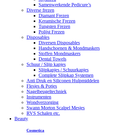
Samenwerkende Pedicure’s
Diverse frezen
Diamant Frezen
Keramische Frezen
Tungsten Frezen
Polijst Frezen
Disposables
Diversen Disposables
Handschoenen & Mondmaskers
Stoffen Mondmaskers
Dental Towels
Schuur / Slijp kapjes
Slijpkapjes / Schuurkapjes
Complete Slijpkap Systemen
Anti Druk en Siliconen Hulpmiddelen
Flesjes & Potjes
Nagelbeugeltechniek
Instrumenten
Wondverzorging
Swann Morton Scalpel Mesjes
RVS Schalen etc.
Beauty
Cosmetica