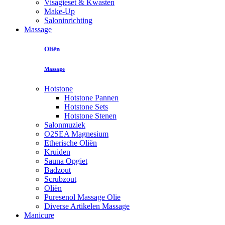
Visagieset & Kwasten
Make-Up
Saloninrichting
Massage
Oliën
Massage
Hotstone
Hotstone Pannen
Hotstone Sets
Hotstone Stenen
Salonmuziek
O2SEA Magnesium
Etherische Oliën
Kruiden
Sauna Opgiet
Badzout
Scrubzout
Oliën
Puresenol Massage Olie
Diverse Artikelen Massage
Manicure