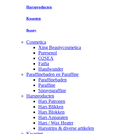
Harsproducten
Kwasten
Beauty
Cosmetica
Xing Beautycosmetica
Puresenol
O2SEA
Faifia
Handwunder
Paraffinebaden en Paraffine
Paraffinebaden
Paraffine
Sprayparaffine
Harsproducten
Hars Patronen
Hars Blikken
Hars Blokken
Hars Apparaten
Hars / Wax Heater
Harsstrips & diverse artikelen
Kwasten