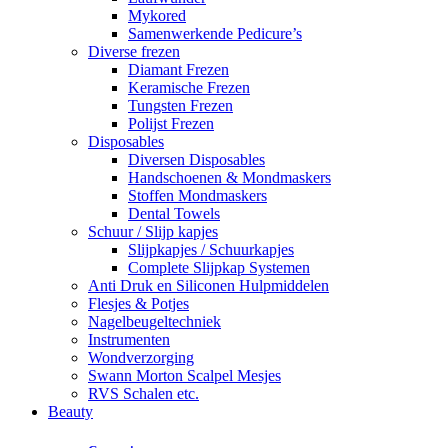
Mykored
Samenwerkende Pedicure’s
Diverse frezen
Diamant Frezen
Keramische Frezen
Tungsten Frezen
Polijst Frezen
Disposables
Diversen Disposables
Handschoenen & Mondmaskers
Stoffen Mondmaskers
Dental Towels
Schuur / Slijp kapjes
Slijpkapjes / Schuurkapjes
Complete Slijpkap Systemen
Anti Druk en Siliconen Hulpmiddelen
Flesjes & Potjes
Nagelbeugeltechniek
Instrumenten
Wondverzorging
Swann Morton Scalpel Mesjes
RVS Schalen etc.
Beauty