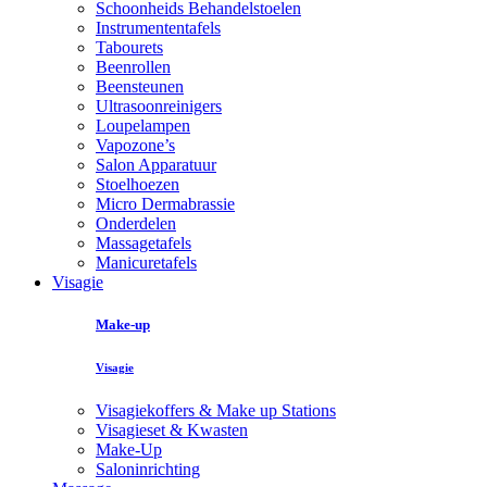
Schoonheids Behandelstoelen
Instrumententafels
Tabourets
Beenrollen
Beensteunen
Ultrasoonreinigers
Loupelampen
Vapozone’s
Salon Apparatuur
Stoelhoezen
Micro Dermabrassie
Onderdelen
Massagetafels
Manicuretafels
Visagie
Make-up
Visagie
Visagiekoffers & Make up Stations
Visagieset & Kwasten
Make-Up
Saloninrichting