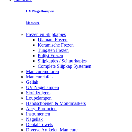
UV Nagellampen
Manicure
Frezen en Slijpkapjes
Diamant Frezen
Keramische Frezen
Tungsten Frezen
Polijst Frezen
Slijpkapjes / Schuurkapjes
Complete Slijpkap Systemen
Manicuremotoren
Manicuretafels
Gellak
UV Nagellampen
Stofafzuigers
Loupelampen
Handschoenen & Mondmaskers
Acryl Producten
Instrumenten
Nagellak
Dental Towels
Diverse Artikelen Manicure