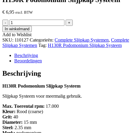
€
6,95
excl. BTW
H130R
-
+
Podomonium
In winkelmand
Slijpkap
Add to Wishlist
Systeem
SKU:
110127
Categorieën:
Complete Slijpkap Systemen
,
Complete
hoeveelheid
Slijpkap Systemen
Tag:
H130R Podomonium Slijpkap Systeem
Beschrijving
Beoordelingen
Beschrijving
H130R Podomonium Slijpkap Systeem
Slijpkap Systeem voor meermalig gebruik.
Max. Toerental rpm:
17.000
Kleur:
Rood (coarse)
Grit:
40
Diameter:
15 mm
Steel:
2.35 mm
Merk:
podomonium