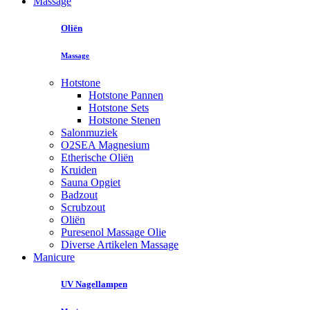
Massage
Oliën
Massage
Hotstone
Hotstone Pannen
Hotstone Sets
Hotstone Stenen
Salonmuziek
O2SEA Magnesium
Etherische Oliën
Kruiden
Sauna Opgiet
Badzout
Scrubzout
Oliën
Puresenol Massage Olie
Diverse Artikelen Massage
Manicure
UV Nagellampen