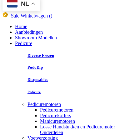
NL
Sale
Winkelwagen
()
Home
Aanbiedingen
Showroom Modellen
Pedicure
Diverse Frezen
PodoDip
Disposables
Pedicure
Pedicuremotoren
Pedicuremotoren
Pedicurekoffers
Manicuremotoren
Losse Handstukken en Pedicuremotor
Onderdelen
Voetverzorging