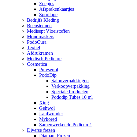
Zeepjes
Afsprakenkaartjes
Sporttape
Bedrijfs Kleding
Beensteunen
Medisept Vloeistoffen
Mondmaskers
PodoCura
Textiel
Afdrukramen
Medisch Pedicure
Cosmetica
Puresenol
PodoDip
Salonverpakkingen
Verkoopverpakking
Speciale Producten
Pododip Tubes 10 ml
Xing
Gehwol
Laufwunder
Mykored
Samenwerkende Pedicure’s
Diverse frezen
Diamant Frezen