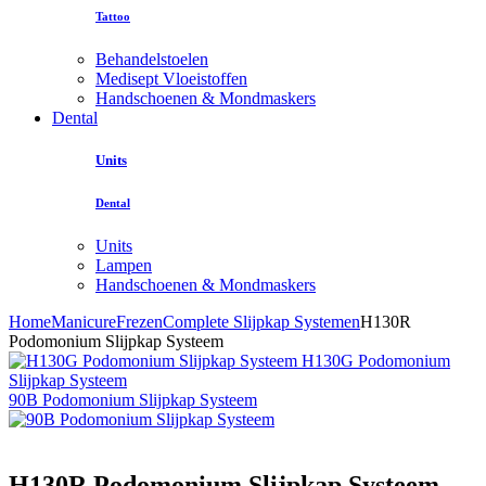
Tattoo
Behandelstoelen
Medisept Vloeistoffen
Handschoenen & Mondmaskers
Dental
Units
Dental
Units
Lampen
Handschoenen & Mondmaskers
Home
Manicure
Frezen
Complete Slijpkap Systemen
H130R
Podomonium Slijpkap Systeem
H130G Podomonium
Slijpkap Systeem
90B Podomonium Slijpkap Systeem
H130R Podomonium Slijpkap Systeem