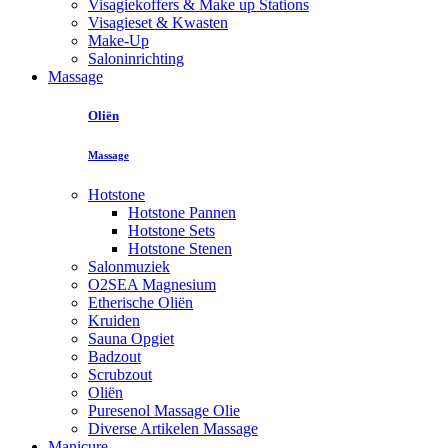
Visagiekoffers & Make up Stations
Visagieset & Kwasten
Make-Up
Saloninrichting
Massage
Oliën
Massage
Hotstone
Hotstone Pannen
Hotstone Sets
Hotstone Stenen
Salonmuziek
O2SEA Magnesium
Etherische Oliën
Kruiden
Sauna Opgiet
Badzout
Scrubzout
Oliën
Puresenol Massage Olie
Diverse Artikelen Massage
Manicure