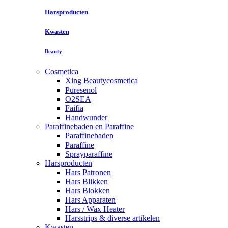
Harsproducten
Kwasten
Beauty
Cosmetica
Xing Beautycosmetica
Puresenol
O2SEA
Faifia
Handwunder
Paraffinebaden en Paraffine
Paraffinebaden
Paraffine
Sprayparaffine
Harsproducten
Hars Patronen
Hars Blikken
Hars Blokken
Hars Apparaten
Hars / Wax Heater
Harsstrips & diverse artikelen
Kwasten