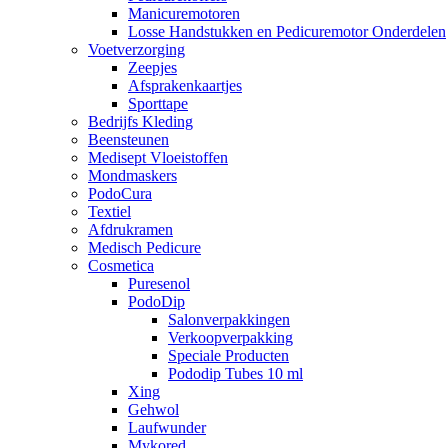
Manicuremotoren
Losse Handstukken en Pedicuremotor Onderdelen
Voetverzorging
Zeepjes
Afsprakenkaartjes
Sporttape
Bedrijfs Kleding
Beensteunen
Medisept Vloeistoffen
Mondmaskers
PodoCura
Textiel
Afdrukramen
Medisch Pedicure
Cosmetica
Puresenol
PodoDip
Salonverpakkingen
Verkoopverpakking
Speciale Producten
Pododip Tubes 10 ml
Xing
Gehwol
Laufwunder
Mykored