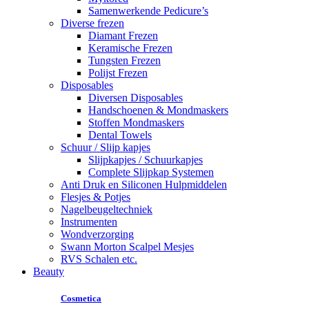
Samenwerkende Pedicure’s
Diverse frezen
Diamant Frezen
Keramische Frezen
Tungsten Frezen
Polijst Frezen
Disposables
Diversen Disposables
Handschoenen & Mondmaskers
Stoffen Mondmaskers
Dental Towels
Schuur / Slijp kapjes
Slijpkapjes / Schuurkapjes
Complete Slijpkap Systemen
Anti Druk en Siliconen Hulpmiddelen
Flesjes & Potjes
Nagelbeugeltechniek
Instrumenten
Wondverzorging
Swann Morton Scalpel Mesjes
RVS Schalen etc.
Beauty
Cosmetica