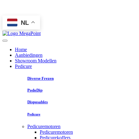
NL
Home
Aanbiedingen
Showroom Modellen
Pedicure
Diverse Frezen
PodoDip
Disposables
Pedicure
Pedicuremotoren
Pedicuremotoren
Pedicurekoffers