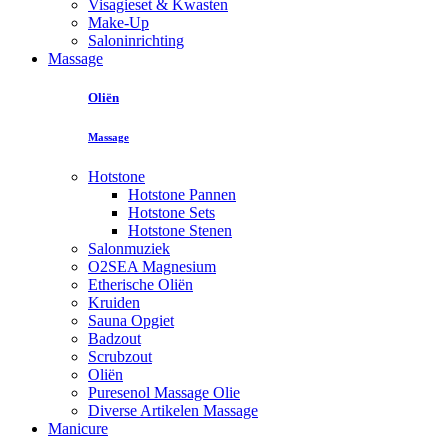
Visagieset & Kwasten
Make-Up
Saloninrichting
Massage
Oliën
Massage
Hotstone
Hotstone Pannen
Hotstone Sets
Hotstone Stenen
Salonmuziek
O2SEA Magnesium
Etherische Oliën
Kruiden
Sauna Opgiet
Badzout
Scrubzout
Oliën
Puresenol Massage Olie
Diverse Artikelen Massage
Manicure