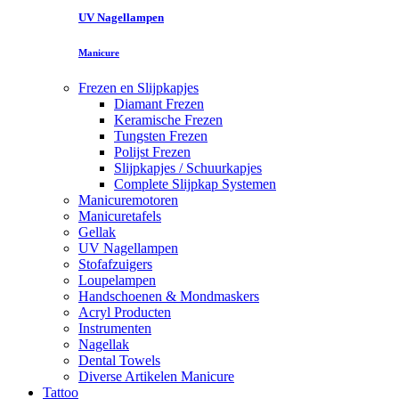
UV Nagellampen
Manicure
Frezen en Slijpkapjes
Diamant Frezen
Keramische Frezen
Tungsten Frezen
Polijst Frezen
Slijpkapjes / Schuurkapjes
Complete Slijpkap Systemen
Manicuremotoren
Manicuretafels
Gellak
UV Nagellampen
Stofafzuigers
Loupelampen
Handschoenen & Mondmaskers
Acryl Producten
Instrumenten
Nagellak
Dental Towels
Diverse Artikelen Manicure
Tattoo