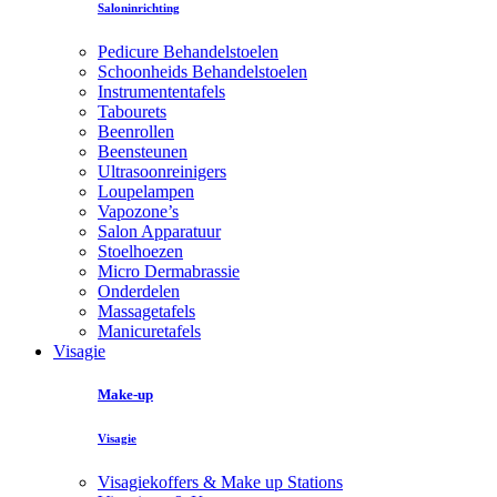
Saloninrichting
Pedicure Behandelstoelen
Schoonheids Behandelstoelen
Instrumententafels
Tabourets
Beenrollen
Beensteunen
Ultrasoonreinigers
Loupelampen
Vapozone’s
Salon Apparatuur
Stoelhoezen
Micro Dermabrassie
Onderdelen
Massagetafels
Manicuretafels
Visagie
Make-up
Visagie
Visagiekoffers & Make up Stations