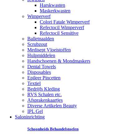
Harskwasten
Maskerkwasten
Wimperverf
Colori Fatale Wimperverf
Refectocil Wimperverf
Refectocil Sensitive
Balletnaalden
Scrubzout
Medisept Vloeistoffen
Hulpmiddelen
Handschoenen & Mondmaskers
Dental Towels
Disposables
Epileer Pincetten
Textiel
Bedrijfs Kleding
RVS Schalen etc.
Afsprakenkaartjes
Diverse Artikelen Beauty
IPL Gel
Saloninrichting
Schoonheids Behandelstoelen