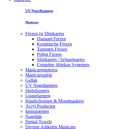
UV Nagellampen
Manicure
Frezen en Slijpkapjes
Diamant Frezen
Keramische Frezen
Tungsten Frezen
Polijst Frezen
Slijpkapjes / Schuurkapjes
Complete Slijpkap Systemen
Manicuremotoren
Manicuretafels
Gellak
UV Nagellampen
Stofafzuigers
Loupelampen
Handschoenen & Mondmaskers
Acryl Producten
Instrumenten
Nagellak
Dental Towels
Diverse Artikelen Manicure