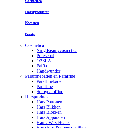
Cosmetica
Harsproducten
Kwasten
Beauty
Cosmetica
Xing Beautycosmetica
Puresenol
O2SEA
Faifia
Handwunder
Paraffinebaden en Paraffine
Paraffinebaden
Paraffine
Sprayparaffine
Harsproducten
Hars Patronen
Hars Blikken
Hars Blokken
Hars Apparaten
Hars / Wax Heater
Harsstrips & diverse artikelen