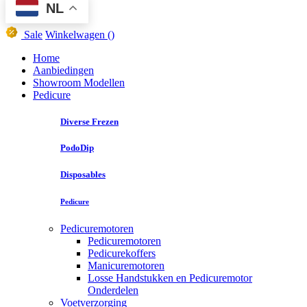
NL
Sale
Winkelwagen
()
Home
Aanbiedingen
Showroom Modellen
Pedicure
Diverse Frezen
PodoDip
Disposables
Pedicure
Pedicuremotoren
Pedicuremotoren
Pedicurekoffers
Manicuremotoren
Losse Handstukken en Pedicuremotor
Onderdelen
Voetverzorging