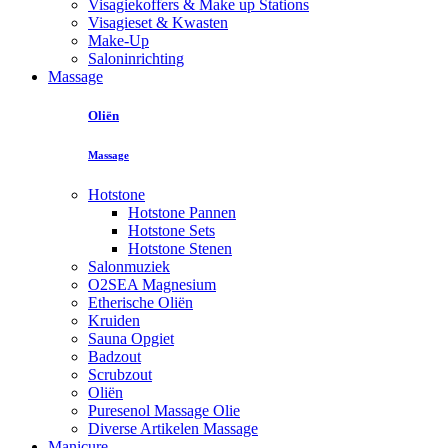
Visagiekoffers & Make up Stations
Visagieset & Kwasten
Make-Up
Saloninrichting
Massage
Oliën
Massage
Hotstone
Hotstone Pannen
Hotstone Sets
Hotstone Stenen
Salonmuziek
O2SEA Magnesium
Etherische Oliën
Kruiden
Sauna Opgiet
Badzout
Scrubzout
Oliën
Puresenol Massage Olie
Diverse Artikelen Massage
Manicure