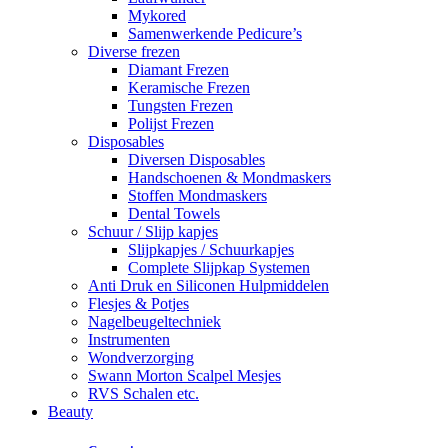
Mykored
Samenwerkende Pedicure’s
Diverse frezen
Diamant Frezen
Keramische Frezen
Tungsten Frezen
Polijst Frezen
Disposables
Diversen Disposables
Handschoenen & Mondmaskers
Stoffen Mondmaskers
Dental Towels
Schuur / Slijp kapjes
Slijpkapjes / Schuurkapjes
Complete Slijpkap Systemen
Anti Druk en Siliconen Hulpmiddelen
Flesjes & Potjes
Nagelbeugeltechniek
Instrumenten
Wondverzorging
Swann Morton Scalpel Mesjes
RVS Schalen etc.
Beauty