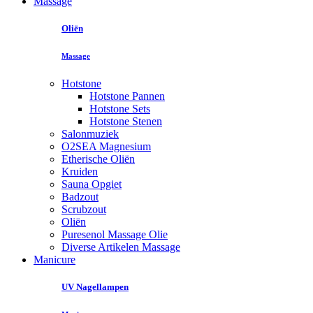
Massage
Oliën
Massage
Hotstone
Hotstone Pannen
Hotstone Sets
Hotstone Stenen
Salonmuziek
O2SEA Magnesium
Etherische Oliën
Kruiden
Sauna Opgiet
Badzout
Scrubzout
Oliën
Puresenol Massage Olie
Diverse Artikelen Massage
Manicure
UV Nagellampen