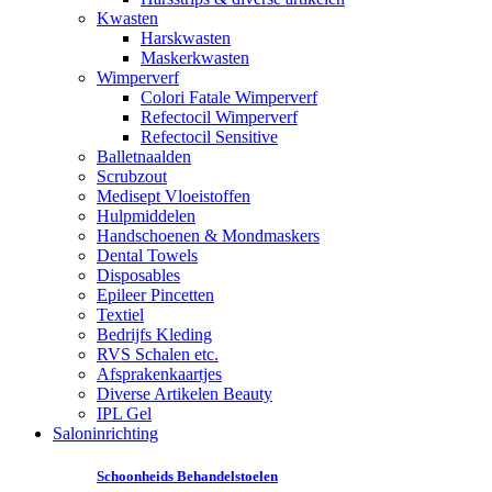
Kwasten
Harskwasten
Maskerkwasten
Wimperverf
Colori Fatale Wimperverf
Refectocil Wimperverf
Refectocil Sensitive
Balletnaalden
Scrubzout
Medisept Vloeistoffen
Hulpmiddelen
Handschoenen & Mondmaskers
Dental Towels
Disposables
Epileer Pincetten
Textiel
Bedrijfs Kleding
RVS Schalen etc.
Afsprakenkaartjes
Diverse Artikelen Beauty
IPL Gel
Saloninrichting
Schoonheids Behandelstoelen