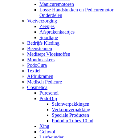
Manicuremotoren
Losse Handstukken en Pedicuremotor
Onderdelen
Voetverzorging
Zeepjes
Afsprakenkaartjes
Sporttape
Bedrijfs Kleding
Beensteunen
Medisept Vloeistoffen
Mondmaskers
PodoCura
Textiel
Afdrukramen
Medisch Pedicure
Cosmetica
Puresenol
PodoDip
Salonverpakkingen
Verkoopverpakking
Speciale Producten
Pododip Tubes 10 ml
Xing
Gehwol
Laufwunder