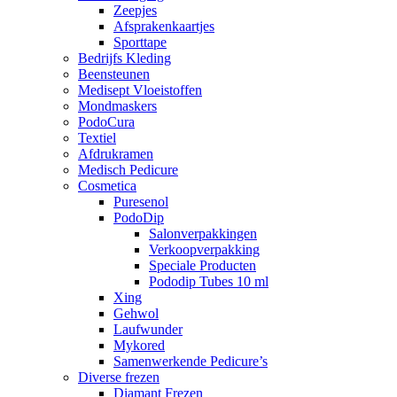
Zeepjes
Afsprakenkaartjes
Sporttape
Bedrijfs Kleding
Beensteunen
Medisept Vloeistoffen
Mondmaskers
PodoCura
Textiel
Afdrukramen
Medisch Pedicure
Cosmetica
Puresenol
PodoDip
Salonverpakkingen
Verkoopverpakking
Speciale Producten
Pododip Tubes 10 ml
Xing
Gehwol
Laufwunder
Mykored
Samenwerkende Pedicure’s
Diverse frezen
Diamant Frezen