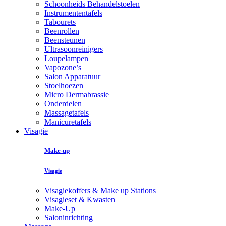
Schoonheids Behandelstoelen
Instrumententafels
Tabourets
Beenrollen
Beensteunen
Ultrasoonreinigers
Loupelampen
Vapozone’s
Salon Apparatuur
Stoelhoezen
Micro Dermabrassie
Onderdelen
Massagetafels
Manicuretafels
Visagie
Make-up
Visagie
Visagiekoffers & Make up Stations
Visagieset & Kwasten
Make-Up
Saloninrichting