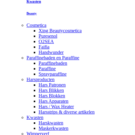
Kwasten
Beauty
Cosmetica
Xing Beautycosmetica
Puresenol
O2SEA
Faifia
Handwunder
Paraffinebaden en Paraffine
Paraffinebaden
Paraffine
Sprayparaffine
Harsproducten
Hars Patronen
Hars Blikken
Hars Blokken
Hars Apparaten
Hars / Wax Heater
Harsstrips & diverse artikelen
Kwasten
Harskwasten
Maskerkwasten
Wimperverf