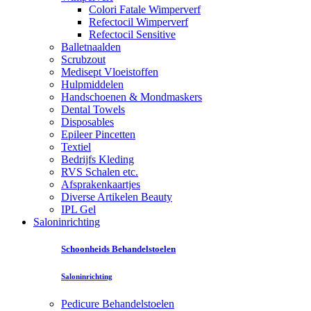
Colori Fatale Wimperverf
Refectocil Wimperverf
Refectocil Sensitive
Balletnaalden
Scrubzout
Medisept Vloeistoffen
Hulpmiddelen
Handschoenen & Mondmaskers
Dental Towels
Disposables
Epileer Pincetten
Textiel
Bedrijfs Kleding
RVS Schalen etc.
Afsprakenkaartjes
Diverse Artikelen Beauty
IPL Gel
Saloninrichting
Schoonheids Behandelstoelen
Saloninrichting
Pedicure Behandelstoelen