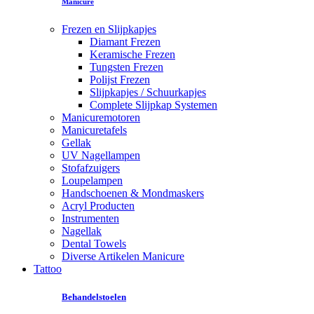
Manicure
Frezen en Slijpkapjes
Diamant Frezen
Keramische Frezen
Tungsten Frezen
Polijst Frezen
Slijpkapjes / Schuurkapjes
Complete Slijpkap Systemen
Manicuremotoren
Manicuretafels
Gellak
UV Nagellampen
Stofafzuigers
Loupelampen
Handschoenen & Mondmaskers
Acryl Producten
Instrumenten
Nagellak
Dental Towels
Diverse Artikelen Manicure
Tattoo
Behandelstoelen