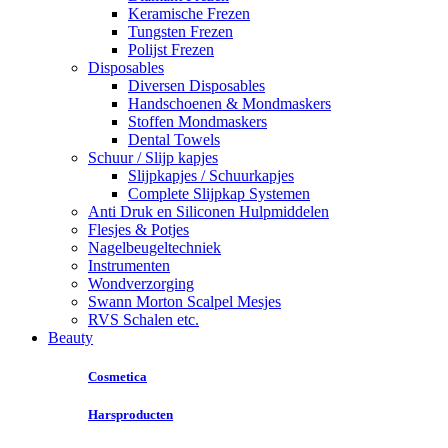
Keramische Frezen
Tungsten Frezen
Polijst Frezen
Disposables
Diversen Disposables
Handschoenen & Mondmaskers
Stoffen Mondmaskers
Dental Towels
Schuur / Slijp kapjes
Slijpkapjes / Schuurkapjes
Complete Slijpkap Systemen
Anti Druk en Siliconen Hulpmiddelen
Flesjes & Potjes
Nagelbeugeltechniek
Instrumenten
Wondverzorging
Swann Morton Scalpel Mesjes
RVS Schalen etc.
Beauty
Cosmetica
Harsproducten