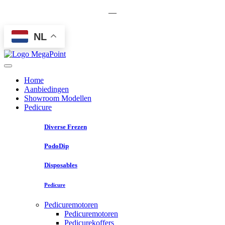
—
NL
Home
Aanbiedingen
Showroom Modellen
Pedicure
Diverse Frezen
PodoDip
Disposables
Pedicure
Pedicuremotoren
Pedicuremotoren
Pedicurekoffers