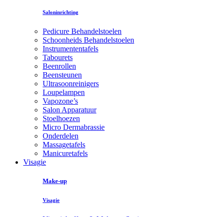
Saloninrichting
Pedicure Behandelstoelen
Schoonheids Behandelstoelen
Instrumententafels
Tabourets
Beenrollen
Beensteunen
Ultrasoonreinigers
Loupelampen
Vapozone’s
Salon Apparatuur
Stoelhoezen
Micro Dermabrassie
Onderdelen
Massagetafels
Manicuretafels
Visagie
Make-up
Visagie