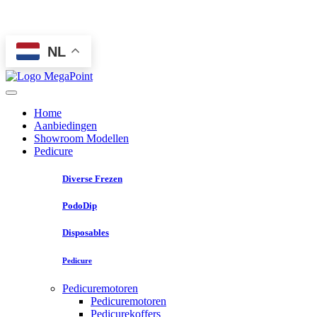
NL
Home
Aanbiedingen
Showroom Modellen
Pedicure
Diverse Frezen
PodoDip
Disposables
Pedicure
Pedicuremotoren
Pedicuremotoren
Pedicurekoffers