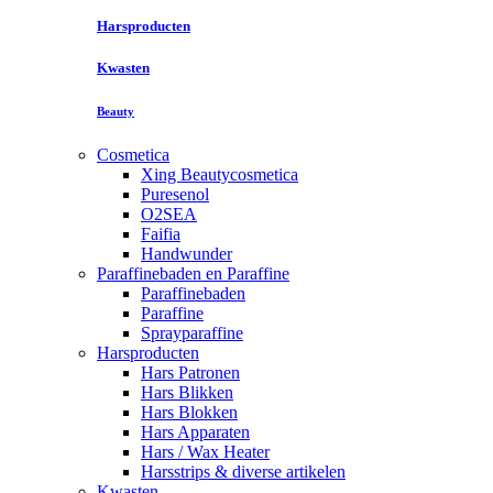
Harsproducten
Kwasten
Beauty
Cosmetica
Xing Beautycosmetica
Puresenol
O2SEA
Faifia
Handwunder
Paraffinebaden en Paraffine
Paraffinebaden
Paraffine
Sprayparaffine
Harsproducten
Hars Patronen
Hars Blikken
Hars Blokken
Hars Apparaten
Hars / Wax Heater
Harsstrips & diverse artikelen
Kwasten