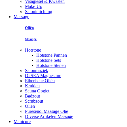
Visagieset & Kwasten
Make-Up
Saloninrichting
Massage
Oliën
Massage
Hotstone
Hotstone Pannen
Hotstone Sets
Hotstone Stenen
Salonmuziek
O2SEA Magnesium
Etherische Oliën
Kruiden
Sauna Opgiet
Badzout
Scrubzout
Oliën
Puresenol Massage Olie
Diverse Artikelen Massage
Manicure