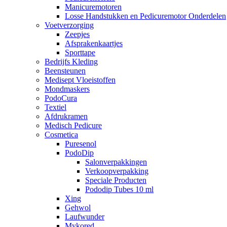
Manicuremotoren
Losse Handstukken en Pedicuremotor Onderdelen
Voetverzorging
Zeepjes
Afsprakenkaartjes
Sporttape
Bedrijfs Kleding
Beensteunen
Medisept Vloeistoffen
Mondmaskers
PodoCura
Textiel
Afdrukramen
Medisch Pedicure
Cosmetica
Puresenol
PodoDip
Salonverpakkingen
Verkoopverpakking
Speciale Producten
Pododip Tubes 10 ml
Xing
Gehwol
Laufwunder
Mykored