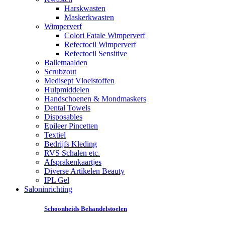
Harskwasten
Maskerkwasten
Wimperverf
Colori Fatale Wimperverf
Refectocil Wimperverf
Refectocil Sensitive
Balletnaalden
Scrubzout
Medisept Vloeistoffen
Hulpmiddelen
Handschoenen & Mondmaskers
Dental Towels
Disposables
Epileer Pincetten
Textiel
Bedrijfs Kleding
RVS Schalen etc.
Afsprakenkaartjes
Diverse Artikelen Beauty
IPL Gel
Saloninrichting
Schoonheids Behandelstoelen