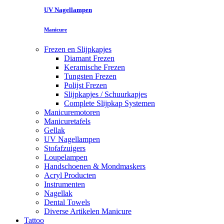
UV Nagellampen
Manicure
Frezen en Slijpkapjes
Diamant Frezen
Keramische Frezen
Tungsten Frezen
Polijst Frezen
Slijpkapjes / Schuurkapjes
Complete Slijpkap Systemen
Manicuremotoren
Manicuretafels
Gellak
UV Nagellampen
Stofafzuigers
Loupelampen
Handschoenen & Mondmaskers
Acryl Producten
Instrumenten
Nagellak
Dental Towels
Diverse Artikelen Manicure
Tattoo