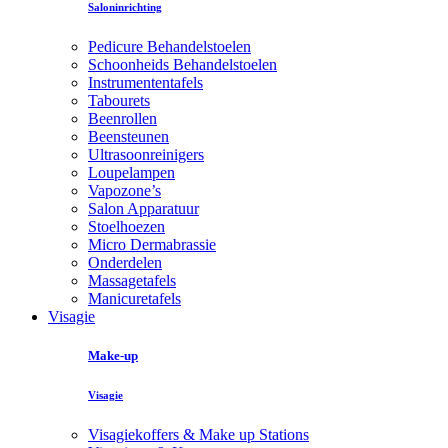
Saloninrichting
Pedicure Behandelstoelen
Schoonheids Behandelstoelen
Instrumententafels
Tabourets
Beenrollen
Beensteunen
Ultrasoonreinigers
Loupelampen
Vapozone’s
Salon Apparatuur
Stoelhoezen
Micro Dermabrassie
Onderdelen
Massagetafels
Manicuretafels
Visagie
Make-up
Visagie
Visagiekoffers & Make up Stations