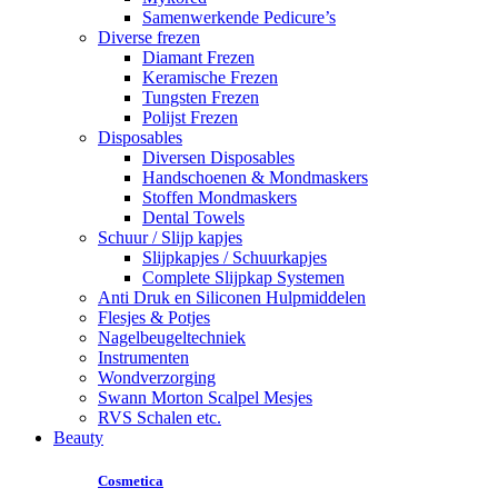
Samenwerkende Pedicure’s
Diverse frezen
Diamant Frezen
Keramische Frezen
Tungsten Frezen
Polijst Frezen
Disposables
Diversen Disposables
Handschoenen & Mondmaskers
Stoffen Mondmaskers
Dental Towels
Schuur / Slijp kapjes
Slijpkapjes / Schuurkapjes
Complete Slijpkap Systemen
Anti Druk en Siliconen Hulpmiddelen
Flesjes & Potjes
Nagelbeugeltechniek
Instrumenten
Wondverzorging
Swann Morton Scalpel Mesjes
RVS Schalen etc.
Beauty
Cosmetica