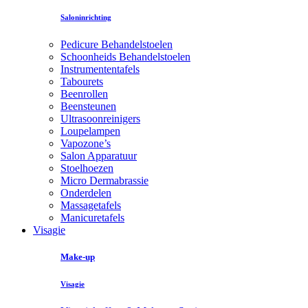
Saloninrichting
Pedicure Behandelstoelen
Schoonheids Behandelstoelen
Instrumententafels
Tabourets
Beenrollen
Beensteunen
Ultrasoonreinigers
Loupelampen
Vapozone’s
Salon Apparatuur
Stoelhoezen
Micro Dermabrassie
Onderdelen
Massagetafels
Manicuretafels
Visagie
Make-up
Visagie