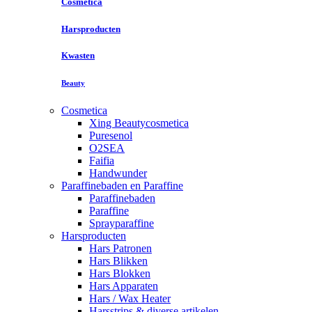
Cosmetica
Harsproducten
Kwasten
Beauty
Cosmetica
Xing Beautycosmetica
Puresenol
O2SEA
Faifia
Handwunder
Paraffinebaden en Paraffine
Paraffinebaden
Paraffine
Sprayparaffine
Harsproducten
Hars Patronen
Hars Blikken
Hars Blokken
Hars Apparaten
Hars / Wax Heater
Harsstrips & diverse artikelen