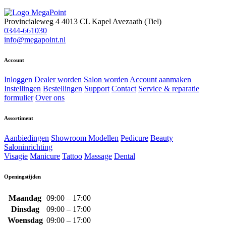
Provincialeweg 4
4013 CL Kapel Avezaath (Tiel)
0344-661030
info@megapoint.nl
Account
Inloggen
Dealer worden
Salon worden
Account aanmaken
Instellingen
Bestellingen
Support
Contact
Service & reparatie
formulier
Over ons
Assortiment
Aanbiedingen
Showroom Modellen
Pedicure
Beauty
Saloninrichting
Visagie
Manicure
Tattoo
Massage
Dental
Openingstijden
Maandag
09:00 – 17:00
Dinsdag
09:00 – 17:00
Woensdag
09:00 – 17:00