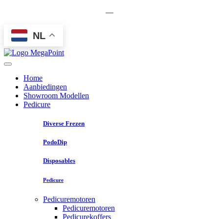
—
NL
Home
Aanbiedingen
Showroom Modellen
Pedicure
Diverse Frezen
PodoDip
Disposables
Pedicure
Pedicuremotoren
Pedicuremotoren
Pedicurekoffers