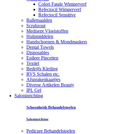
Colori Fatale Wimperverf
Refectocil Wimperverf
Refectocil Sensitive
Balletnaalden
Scrubzout
Medisept Vloeistoffen
Hulpmiddelen
Handschoenen & Mondmaskers
Dental Towels
Disposables
Epileer Pincetten
Textiel
Bedrijfs Kleding
RVS Schalen etc.
Afsprakenkaartjes
Diverse Artikelen Beauty
IPL Gel
Saloninrichting
Schoonheids Behandelstoelen
Saloninrichting
Pedicure Behandelstoelen