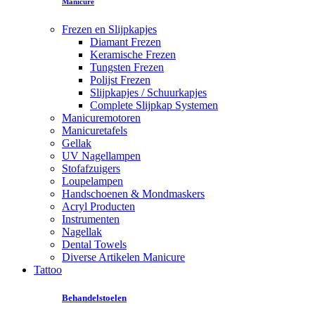
Manicure
Frezen en Slijpkapjes
Diamant Frezen
Keramische Frezen
Tungsten Frezen
Polijst Frezen
Slijpkapjes / Schuurkapjes
Complete Slijpkap Systemen
Manicuremotoren
Manicuretafels
Gellak
UV Nagellampen
Stofafzuigers
Loupelampen
Handschoenen & Mondmaskers
Acryl Producten
Instrumenten
Nagellak
Dental Towels
Diverse Artikelen Manicure
Tattoo
Behandelstoelen