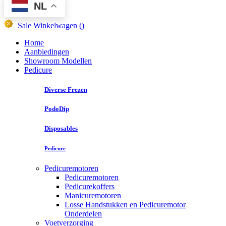
NL
Sale
Winkelwagen
()
Home
Aanbiedingen
Showroom Modellen
Pedicure
Diverse Frezen
PodoDip
Disposables
Pedicure
Pedicuremotoren
Pedicuremotoren
Pedicurekoffers
Manicuremotoren
Losse Handstukken en Pedicuremotor
Onderdelen
Voetverzorging