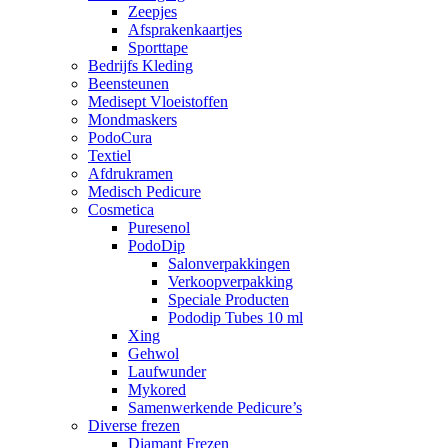
Zeepjes
Afsprakenkaartjes
Sporttape
Bedrijfs Kleding
Beensteunen
Medisept Vloeistoffen
Mondmaskers
PodoCura
Textiel
Afdrukramen
Medisch Pedicure
Cosmetica
Puresenol
PodoDip
Salonverpakkingen
Verkoopverpakking
Speciale Producten
Pododip Tubes 10 ml
Xing
Gehwol
Laufwunder
Mykored
Samenwerkende Pedicure’s
Diverse frezen
Diamant Frezen