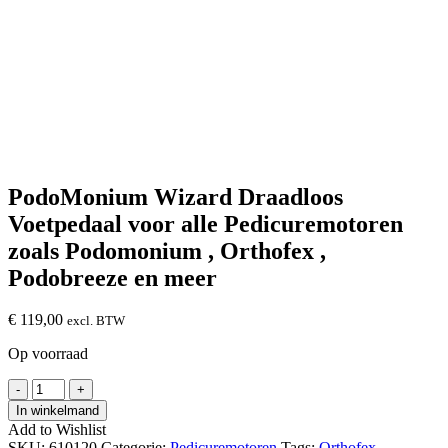
PodoMonium Wizard Draadloos
Voetpedaal voor alle Pedicuremotoren
zoals Podomonium , Orthofex ,
Podobreeze en meer
€
119,00
excl. BTW
Op voorraad
PodoMonium
-
+
Wizard
In winkelmand
Draadloos
Add to Wishlist
Voetpedaal
SKU:
610120
Categorie:
Pedicuremotoren
Tags:
Orthofex
,