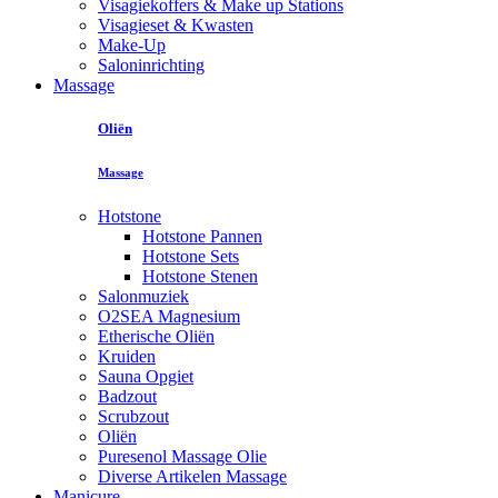
Visagiekoffers & Make up Stations
Visagieset & Kwasten
Make-Up
Saloninrichting
Massage
Oliën
Massage
Hotstone
Hotstone Pannen
Hotstone Sets
Hotstone Stenen
Salonmuziek
O2SEA Magnesium
Etherische Oliën
Kruiden
Sauna Opgiet
Badzout
Scrubzout
Oliën
Puresenol Massage Olie
Diverse Artikelen Massage
Manicure