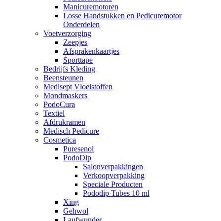
Manicuremotoren
Losse Handstukken en Pedicuremotor
Onderdelen
Voetverzorging
Zeepjes
Afsprakenkaartjes
Sporttape
Bedrijfs Kleding
Beensteunen
Medisept Vloeistoffen
Mondmaskers
PodoCura
Textiel
Afdrukramen
Medisch Pedicure
Cosmetica
Puresenol
PodoDip
Salonverpakkingen
Verkoopverpakking
Speciale Producten
Pododip Tubes 10 ml
Xing
Gehwol
Laufwunder