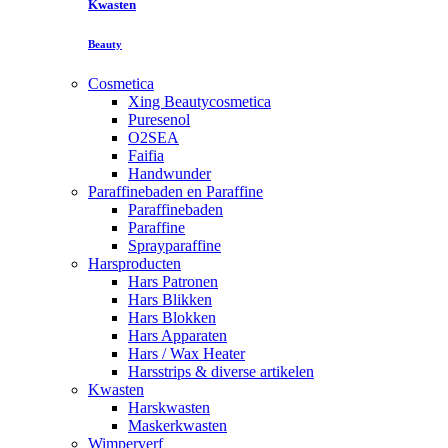
Kwasten
Beauty
Cosmetica
Xing Beautycosmetica
Puresenol
O2SEA
Faifia
Handwunder
Paraffinebaden en Paraffine
Paraffinebaden
Paraffine
Sprayparaffine
Harsproducten
Hars Patronen
Hars Blikken
Hars Blokken
Hars Apparaten
Hars / Wax Heater
Harsstrips & diverse artikelen
Kwasten
Harskwasten
Maskerkwasten
Wimperverf