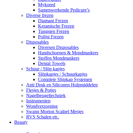
Mykored
Samenwerkende Pedicure’s
Diverse frezen
Diamant Frezen
Keramische Frezen
Tungsten Frezen
Polijst Frezen
Disposables
Diversen Disposables
Handschoenen & Mondmaskers
Stoffen Mondmaskers
Dental Towels
Schuur / Slijp kapjes
Slijpkapjes / Schuurkapjes
Complete Slijpkap Systemen
Anti Druk en Siliconen Hulpmiddelen
Flesjes & Potjes
Nagelbeugeltechniek
Instrumenten
Wondverzorging
Swann Morton Scalpel Mesjes
RVS Schalen etc.
Beauty