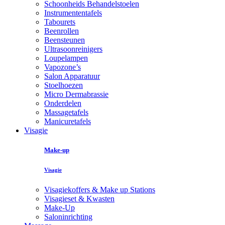
Schoonheids Behandelstoelen
Instrumententafels
Tabourets
Beenrollen
Beensteunen
Ultrasoonreinigers
Loupelampen
Vapozone’s
Salon Apparatuur
Stoelhoezen
Micro Dermabrassie
Onderdelen
Massagetafels
Manicuretafels
Visagie
Make-up
Visagie
Visagiekoffers & Make up Stations
Visagieset & Kwasten
Make-Up
Saloninrichting