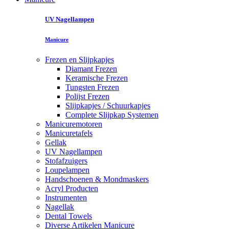
UV Nagellampen
Manicure
Frezen en Slijpkapjes
Diamant Frezen
Keramische Frezen
Tungsten Frezen
Polijst Frezen
Slijpkapjes / Schuurkapjes
Complete Slijpkap Systemen
Manicuremotoren
Manicuretafels
Gellak
UV Nagellampen
Stofafzuigers
Loupelampen
Handschoenen & Mondmaskers
Acryl Producten
Instrumenten
Nagellak
Dental Towels
Diverse Artikelen Manicure