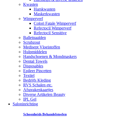
Kwasten
Harskwasten
Maskerkwasten
Wimperverf
Colori Fatale Wimperverf
Refectocil Wimperverf
Refectocil Sensitive
Balletnaalden
Scrubzout
Medisept Vloeistoffen
Hulpmiddelen
Handschoenen & Mondmaskers
Dental Towels
Disposables
Epileer Pincetten
Textiel
Bedrijfs Kleding
RVS Schalen etc.
Afsprakenkaartjes
Diverse Artikelen Beauty
IPL Gel
Saloninrichting
Schoonheids Behandelstoelen