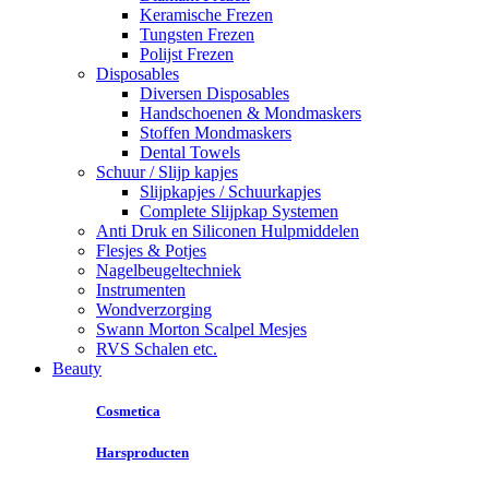
Keramische Frezen
Tungsten Frezen
Polijst Frezen
Disposables
Diversen Disposables
Handschoenen & Mondmaskers
Stoffen Mondmaskers
Dental Towels
Schuur / Slijp kapjes
Slijpkapjes / Schuurkapjes
Complete Slijpkap Systemen
Anti Druk en Siliconen Hulpmiddelen
Flesjes & Potjes
Nagelbeugeltechniek
Instrumenten
Wondverzorging
Swann Morton Scalpel Mesjes
RVS Schalen etc.
Beauty
Cosmetica
Harsproducten