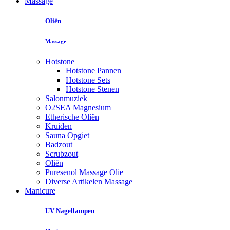
Massage
Oliën
Massage
Hotstone
Hotstone Pannen
Hotstone Sets
Hotstone Stenen
Salonmuziek
O2SEA Magnesium
Etherische Oliën
Kruiden
Sauna Opgiet
Badzout
Scrubzout
Oliën
Puresenol Massage Olie
Diverse Artikelen Massage
Manicure
UV Nagellampen