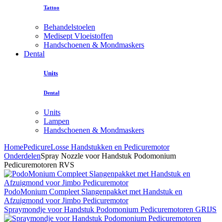
Tattoo
Behandelstoelen
Medisept Vloeistoffen
Handschoenen & Mondmaskers
Dental
Units
Dental
Units
Lampen
Handschoenen & Mondmaskers
Home
Pedicure
Losse Handstukken en Pedicuremotor
Onderdelen
Spray Nozzle voor Handstuk Podomonium
Pedicuremotoren RVS
PodoMonium Compleet Slangenpakket met Handstuk en
Afzuigmond voor Jimbo Pedicuremotor
Spraymondje voor Handstuk Podomonium Pedicuremotoren GRIJS