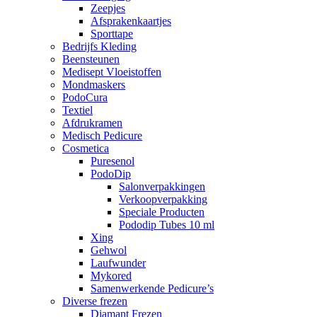
Zeepjes
Afsprakenkaartjes
Sporttape
Bedrijfs Kleding
Beensteunen
Medisept Vloeistoffen
Mondmaskers
PodoCura
Textiel
Afdrukramen
Medisch Pedicure
Cosmetica
Puresenol
PodoDip
Salonverpakkingen
Verkoopverpakking
Speciale Producten
Pododip Tubes 10 ml
Xing
Gehwol
Laufwunder
Mykored
Samenwerkende Pedicure’s
Diverse frezen
Diamant Frezen