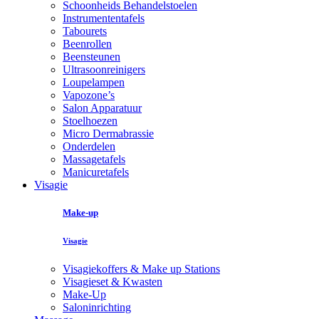
Schoonheids Behandelstoelen
Instrumententafels
Tabourets
Beenrollen
Beensteunen
Ultrasoonreinigers
Loupelampen
Vapozone’s
Salon Apparatuur
Stoelhoezen
Micro Dermabrassie
Onderdelen
Massagetafels
Manicuretafels
Visagie
Make-up
Visagie
Visagiekoffers & Make up Stations
Visagieset & Kwasten
Make-Up
Saloninrichting