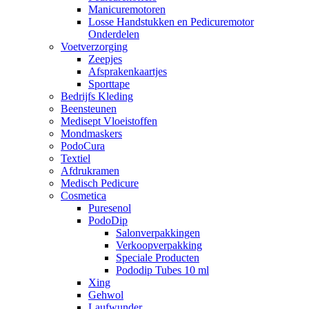
Manicuremotoren
Losse Handstukken en Pedicuremotor
Onderdelen
Voetverzorging
Zeepjes
Afsprakenkaartjes
Sporttape
Bedrijfs Kleding
Beensteunen
Medisept Vloeistoffen
Mondmaskers
PodoCura
Textiel
Afdrukramen
Medisch Pedicure
Cosmetica
Puresenol
PodoDip
Salonverpakkingen
Verkoopverpakking
Speciale Producten
Pododip Tubes 10 ml
Xing
Gehwol
Laufwunder