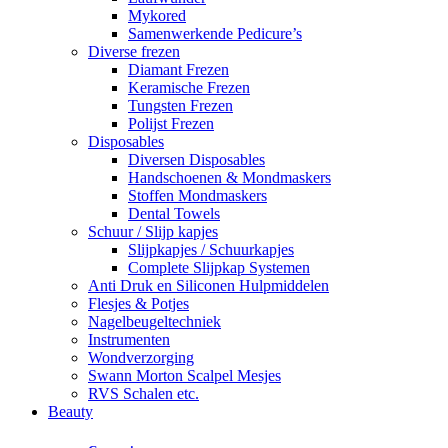
Mykored
Samenwerkende Pedicure’s
Diverse frezen
Diamant Frezen
Keramische Frezen
Tungsten Frezen
Polijst Frezen
Disposables
Diversen Disposables
Handschoenen & Mondmaskers
Stoffen Mondmaskers
Dental Towels
Schuur / Slijp kapjes
Slijpkapjes / Schuurkapjes
Complete Slijpkap Systemen
Anti Druk en Siliconen Hulpmiddelen
Flesjes & Potjes
Nagelbeugeltechniek
Instrumenten
Wondverzorging
Swann Morton Scalpel Mesjes
RVS Schalen etc.
Beauty