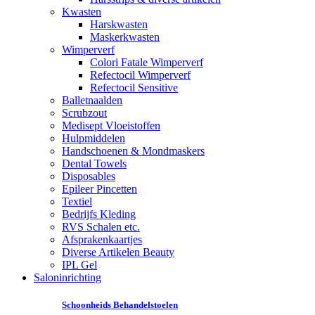
Kwasten
Harskwasten
Maskerkwasten
Wimperverf
Colori Fatale Wimperverf
Refectocil Wimperverf
Refectocil Sensitive
Balletnaalden
Scrubzout
Medisept Vloeistoffen
Hulpmiddelen
Handschoenen & Mondmaskers
Dental Towels
Disposables
Epileer Pincetten
Textiel
Bedrijfs Kleding
RVS Schalen etc.
Afsprakenkaartjes
Diverse Artikelen Beauty
IPL Gel
Saloninrichting
Schoonheids Behandelstoelen