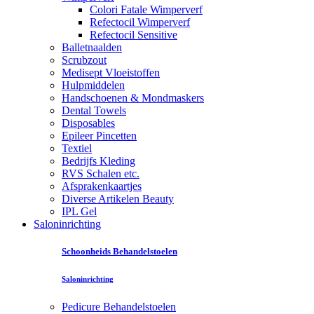
Colori Fatale Wimperverf
Refectocil Wimperverf
Refectocil Sensitive
Balletnaalden
Scrubzout
Medisept Vloeistoffen
Hulpmiddelen
Handschoenen & Mondmaskers
Dental Towels
Disposables
Epileer Pincetten
Textiel
Bedrijfs Kleding
RVS Schalen etc.
Afsprakenkaartjes
Diverse Artikelen Beauty
IPL Gel
Saloninrichting
Schoonheids Behandelstoelen
Saloninrichting
Pedicure Behandelstoelen