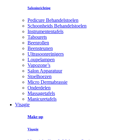
Saloninrichting
Pedicure Behandelstoelen
Schoonheids Behandelstoelen
Instrumententafels
Tabourets
Beenrollen
Beensteunen
Ultrasoonreinigers
Loupelampen
Vapozone’s
Salon Apparatuur
Stoelhoezen
Micro Dermabrassie
Onderdelen
Massagetafels
Manicuretafels
Visagie
Make-up
Visagie