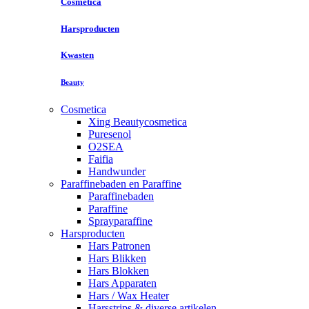
Cosmetica
Harsproducten
Kwasten
Beauty
Cosmetica
Xing Beautycosmetica
Puresenol
O2SEA
Faifia
Handwunder
Paraffinebaden en Paraffine
Paraffinebaden
Paraffine
Sprayparaffine
Harsproducten
Hars Patronen
Hars Blikken
Hars Blokken
Hars Apparaten
Hars / Wax Heater
Harsstrips & diverse artikelen