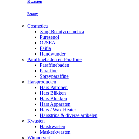
Kwasten
Beauty
Cosmetica
Xing Beautycosmetica
Puresenol
O2SEA
Faifia
Handwunder
Paraffinebaden en Paraffine
Paraffinebaden
Paraffine
Sprayparaffine
Harsproducten
Hars Patronen
Hars Blikken
Hars Blokken
Hars Apparaten
Hars / Wax Heater
Harsstrips & diverse artikelen
Kwasten
Harskwasten
Maskerkwasten
Wimperverf