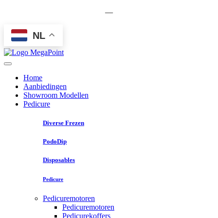
—
NL
Home
Aanbiedingen
Showroom Modellen
Pedicure
Diverse Frezen
PodoDip
Disposables
Pedicure
Pedicuremotoren
Pedicuremotoren
Pedicurekoffers