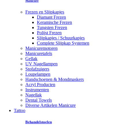
Manicure
Frezen en Slijpkapjes
Diamant Frezen
Keramische Frezen
Tungsten Frezen
Polijst Frezen
Slijpkapjes / Schuurkapjes
Complete Slijpkap Systemen
Manicuremotoren
Manicuretafels
Gellak
UV Nagellampen
Stofafzuigers
Loupelampen
Handschoenen & Mondmaskers
Acryl Producten
Instrumenten
Nagellak
Dental Towels
Diverse Artikelen Manicure
Tattoo
Behandelstoelen