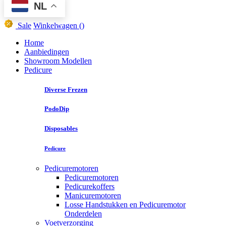
NL
Sale
Winkelwagen
()
Home
Aanbiedingen
Showroom Modellen
Pedicure
Diverse Frezen
PodoDip
Disposables
Pedicure
Pedicuremotoren
Pedicuremotoren
Pedicurekoffers
Manicuremotoren
Losse Handstukken en Pedicuremotor
Onderdelen
Voetverzorging