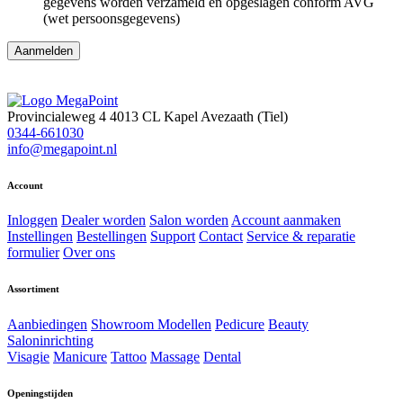
gegevens worden verzameld en opgeslagen conform AVG
(wet persoonsgegevens)
Provincialeweg 4
4013 CL Kapel Avezaath (Tiel)
0344-661030
info@megapoint.nl
Account
Inloggen
Dealer worden
Salon worden
Account aanmaken
Instellingen
Bestellingen
Support
Contact
Service & reparatie
formulier
Over ons
Assortiment
Aanbiedingen
Showroom Modellen
Pedicure
Beauty
Saloninrichting
Visagie
Manicure
Tattoo
Massage
Dental
Openingstijden