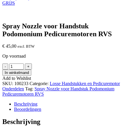
Spray Nozzle voor Handstuk
Podomonium Pedicuremotoren RVS
€
45,00
excl. BTW
Op voorraad
Spray
-
+
Nozzle
In winkelmand
voor
Add to Wishlist
Handstuk
SKU:
100233
Categorie:
Losse Handstukken en Pedicuremotor
Podomonium
Onderdelen
Tag:
Spray Nozzle voor Handstuk Podomonium
Pedicuremotoren
Pedicuremotoren RVS
RVS
hoeveelheid
Beschrijving
Beoordelingen
Beschrijving