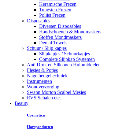
Keramische Frezen
Tungsten Frezen
Polijst Frezen
Disposables
Diversen Disposables
Handschoenen & Mondmaskers
Stoffen Mondmaskers
Dental Towels
Schuur / Slijp kapjes
Slijpkapjes / Schuurkapjes
Complete Slijpkap Systemen
Anti Druk en Siliconen Hulpmiddelen
Flesjes & Potjes
Nagelbeugeltechniek
Instrumenten
Wondverzorging
Swann Morton Scalpel Mesjes
RVS Schalen etc.
Beauty
Cosmetica
Harsproducten