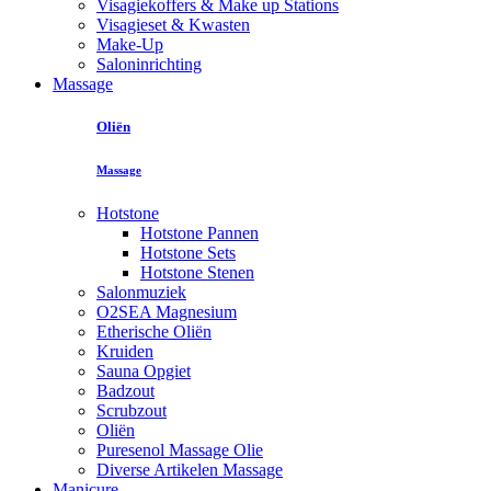
Visagiekoffers & Make up Stations
Visagieset & Kwasten
Make-Up
Saloninrichting
Massage
Oliën
Massage
Hotstone
Hotstone Pannen
Hotstone Sets
Hotstone Stenen
Salonmuziek
O2SEA Magnesium
Etherische Oliën
Kruiden
Sauna Opgiet
Badzout
Scrubzout
Oliën
Puresenol Massage Olie
Diverse Artikelen Massage
Manicure