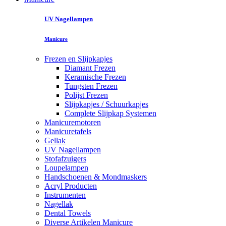
UV Nagellampen
Manicure
Frezen en Slijpkapjes
Diamant Frezen
Keramische Frezen
Tungsten Frezen
Polijst Frezen
Slijpkapjes / Schuurkapjes
Complete Slijpkap Systemen
Manicuremotoren
Manicuretafels
Gellak
UV Nagellampen
Stofafzuigers
Loupelampen
Handschoenen & Mondmaskers
Acryl Producten
Instrumenten
Nagellak
Dental Towels
Diverse Artikelen Manicure