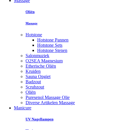
Massage
Oliën
Massage
Hotstone
Hotstone Pannen
Hotstone Sets
Hotstone Stenen
Salonmuziek
O2SEA Magnesium
Etherische Oliën
Kruiden
Sauna Opgiet
Badzout
Scrubzout
Oliën
Puresenol Massage Olie
Diverse Artikelen Massage
Manicure
UV Nagellampen