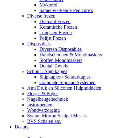
Mykored
Samenwerkende Pedicure’s
Diverse frezen
Diamant Frezen
Keramische Frezen
Tungsten Frezen
Polijst Frezen
Disposables
Diversen Disposables
Handschoenen & Mondmaskers
Stoffen Mondmaskers
Dental Towels
Schuur / Slijp kapjes
Slijpkapjes / Schuurkapjes
Complete Slijpkap Systemen
Anti Druk en Siliconen Hulpmiddelen
Flesjes & Potjes
Nagelbeugeltechniek
Instrumenten
Wondverzorging
Swann Morton Scalpel Mesjes
RVS Schalen etc.
Beauty