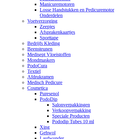
Manicuremotoren
Losse Handstukken en Pedicuremotor
Onderdelen
Voetverzorging
Zeepjes
Afsprakenkaartjes
Sporttape
Bedrijfs Kleding
Beensteunen
Medisept Vloeistoffen
Mondmaskers
PodoCura
Textiel
Afdrukramen
Medisch Pedicure
Cosmetica
Puresenol
PodoDip
Salonverpakkingen
Verkoopverpakking
Speciale Producten
Pododip Tubes 10 ml
Xing
Gehwol
Laufwunder