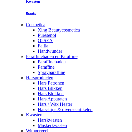
Kwasten
Beauty
Cosmetica
Xing Beautycosmetica
Puresenol
O2SEA
Faifia
Handwunder
Paraffinebaden en Paraffine
Paraffinebaden
Paraffine
Sprayparaffine
Harsproducten
Hars Patronen
Hars Blikken
Hars Blokken
Hars Apparaten
Hars / Wax Heater
Harsstrips & diverse artikelen
Kwasten
Harskwasten
Maskerkwasten
Wimperverf