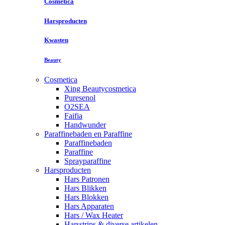
Cosmetica
Harsproducten
Kwasten
Beauty
Cosmetica
Xing Beautycosmetica
Puresenol
O2SEA
Faifia
Handwunder
Paraffinebaden en Paraffine
Paraffinebaden
Paraffine
Sprayparaffine
Harsproducten
Hars Patronen
Hars Blikken
Hars Blokken
Hars Apparaten
Hars / Wax Heater
Harsstrips & diverse artikelen