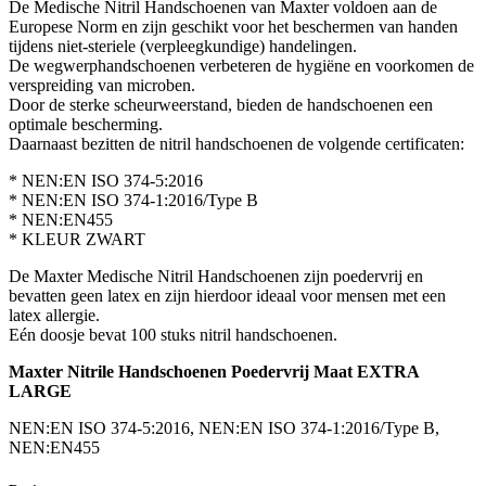
De Medische Nitril Handschoenen van Maxter voldoen aan de
Europese Norm en zijn geschikt voor het beschermen van handen
tijdens niet-steriele (verpleegkundige) handelingen.
De wegwerphandschoenen verbeteren de hygiëne en voorkomen de
verspreiding van microben.
Door de sterke scheurweerstand, bieden de handschoenen een
optimale bescherming.
Daarnaast bezitten de nitril handschoenen de volgende certificaten:
* NEN:EN ISO 374-5:2016
* NEN:EN ISO 374-1:2016/Type B
* NEN:EN455
* KLEUR ZWART
De Maxter Medische Nitril Handschoenen zijn poedervrij en
bevatten geen latex en zijn hierdoor ideaal voor mensen met een
latex allergie.
Eén doosje bevat 100 stuks nitril handschoenen.
Maxter Nitrile Handschoenen Poedervrij Maat EXTRA
LARGE
NEN:EN ISO 374-5:2016, NEN:EN ISO 374-1:2016/Type B,
NEN:EN455