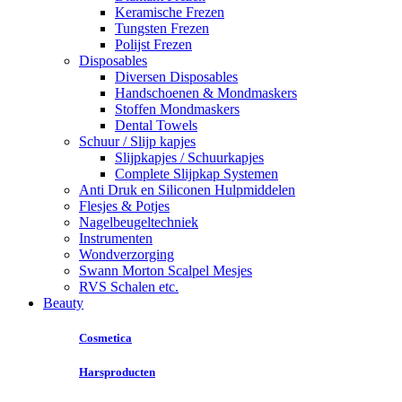
Keramische Frezen
Tungsten Frezen
Polijst Frezen
Disposables
Diversen Disposables
Handschoenen & Mondmaskers
Stoffen Mondmaskers
Dental Towels
Schuur / Slijp kapjes
Slijpkapjes / Schuurkapjes
Complete Slijpkap Systemen
Anti Druk en Siliconen Hulpmiddelen
Flesjes & Potjes
Nagelbeugeltechniek
Instrumenten
Wondverzorging
Swann Morton Scalpel Mesjes
RVS Schalen etc.
Beauty
Cosmetica
Harsproducten