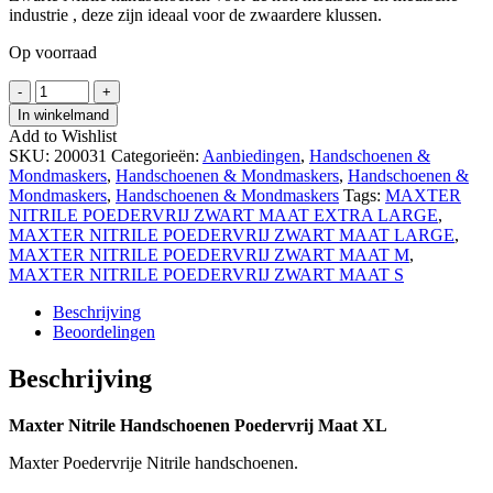
industrie , deze zijn ideaal voor de zwaardere klussen.
Op voorraad
MAXTER
-
+
NITRILE
In winkelmand
POEDERVRIJ
Add to Wishlist
ZWART
SKU:
200031
Categorieën:
Aanbiedingen
,
Handschoenen &
MAAT
Mondmaskers
,
Handschoenen & Mondmaskers
,
Handschoenen &
EXTRA
Mondmaskers
,
Handschoenen & Mondmaskers
Tags:
MAXTER
LARGE
NITRILE POEDERVRIJ ZWART MAAT EXTRA LARGE
,
hoeveelheid
MAXTER NITRILE POEDERVRIJ ZWART MAAT LARGE
,
MAXTER NITRILE POEDERVRIJ ZWART MAAT M
,
MAXTER NITRILE POEDERVRIJ ZWART MAAT S
Beschrijving
Beoordelingen
Beschrijving
Maxter Nitrile Handschoenen Poedervrij Maat XL
Maxter Poedervrije Nitrile handschoenen.