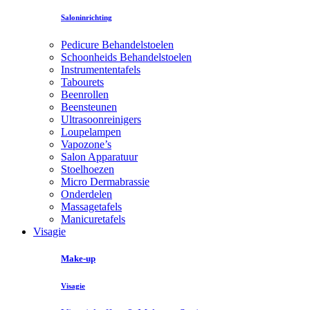
Saloninrichting
Pedicure Behandelstoelen
Schoonheids Behandelstoelen
Instrumententafels
Tabourets
Beenrollen
Beensteunen
Ultrasoonreinigers
Loupelampen
Vapozone’s
Salon Apparatuur
Stoelhoezen
Micro Dermabrassie
Onderdelen
Massagetafels
Manicuretafels
Visagie
Make-up
Visagie