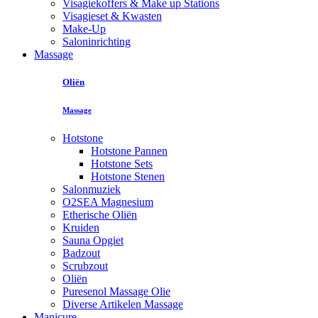
Visagiekoffers & Make up Stations
Visagieset & Kwasten
Make-Up
Saloninrichting
Massage
Oliën
Massage
Hotstone
Hotstone Pannen
Hotstone Sets
Hotstone Stenen
Salonmuziek
O2SEA Magnesium
Etherische Oliën
Kruiden
Sauna Opgiet
Badzout
Scrubzout
Oliën
Puresenol Massage Olie
Diverse Artikelen Massage
Manicure