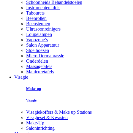
Schoonheids Behandelstoelen
Instrumententafels
Tabourets
Beenrollen
Beensteunen
Ultrasoonreinigers
Loupelampen
Vapozone’s
Salon Apparatuur
Stoelhoezen
Micro Dermabrassie
Onderdelen
Massagetafels
Manicuretafels
Visagie
Make-up
Visagie
Visagiekoffers & Make up Stations
Visagieset & Kwasten
Make-Up
Saloninrichting