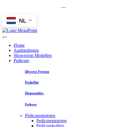
—
NL
Home
Aanbiedingen
Showroom Modellen
Pedicure
Diverse Frezen
PodoDip
Disposables
Pedicure
Pedicuremotoren
Pedicuremotoren
Pedicurekoffers