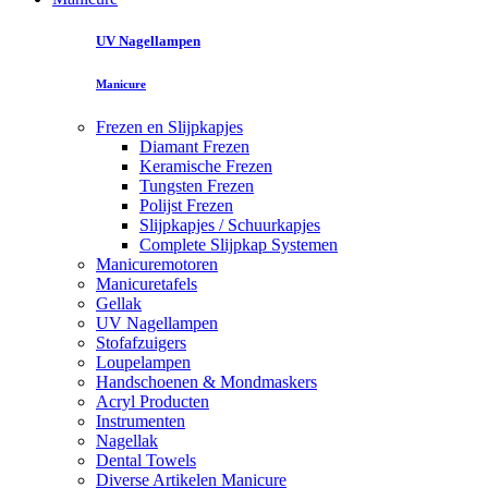
UV Nagellampen
Manicure
Frezen en Slijpkapjes
Diamant Frezen
Keramische Frezen
Tungsten Frezen
Polijst Frezen
Slijpkapjes / Schuurkapjes
Complete Slijpkap Systemen
Manicuremotoren
Manicuretafels
Gellak
UV Nagellampen
Stofafzuigers
Loupelampen
Handschoenen & Mondmaskers
Acryl Producten
Instrumenten
Nagellak
Dental Towels
Diverse Artikelen Manicure