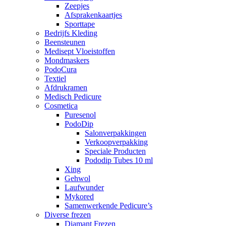
Zeepjes
Afsprakenkaartjes
Sporttape
Bedrijfs Kleding
Beensteunen
Medisept Vloeistoffen
Mondmaskers
PodoCura
Textiel
Afdrukramen
Medisch Pedicure
Cosmetica
Puresenol
PodoDip
Salonverpakkingen
Verkoopverpakking
Speciale Producten
Pododip Tubes 10 ml
Xing
Gehwol
Laufwunder
Mykored
Samenwerkende Pedicure’s
Diverse frezen
Diamant Frezen