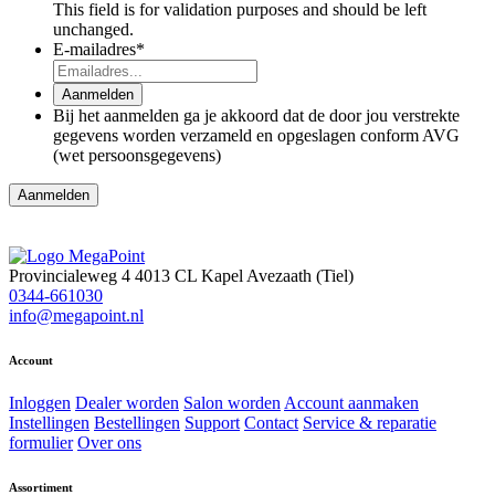
This field is for validation purposes and should be left
unchanged.
E-mailadres
*
Aanmelden
Bij het aanmelden ga je akkoord dat de door jou verstrekte
gegevens worden verzameld en opgeslagen conform AVG
(wet persoonsgegevens)
Aanmelden
Provincialeweg 4
4013 CL Kapel Avezaath (Tiel)
0344-661030
info@megapoint.nl
Account
Inloggen
Dealer worden
Salon worden
Account aanmaken
Instellingen
Bestellingen
Support
Contact
Service & reparatie
formulier
Over ons
Assortiment