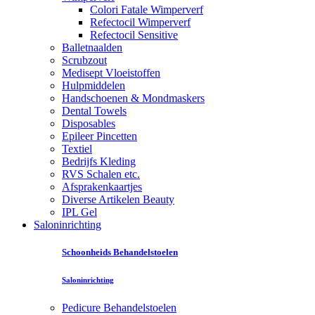
Colori Fatale Wimperverf
Refectocil Wimperverf
Refectocil Sensitive
Balletnaalden
Scrubzout
Medisept Vloeistoffen
Hulpmiddelen
Handschoenen & Mondmaskers
Dental Towels
Disposables
Epileer Pincetten
Textiel
Bedrijfs Kleding
RVS Schalen etc.
Afsprakenkaartjes
Diverse Artikelen Beauty
IPL Gel
Saloninrichting
Schoonheids Behandelstoelen
Saloninrichting
Pedicure Behandelstoelen