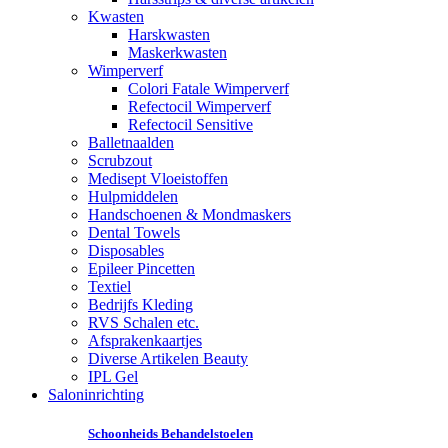
Kwasten
Harskwasten
Maskerkwasten
Wimperverf
Colori Fatale Wimperverf
Refectocil Wimperverf
Refectocil Sensitive
Balletnaalden
Scrubzout
Medisept Vloeistoffen
Hulpmiddelen
Handschoenen & Mondmaskers
Dental Towels
Disposables
Epileer Pincetten
Textiel
Bedrijfs Kleding
RVS Schalen etc.
Afsprakenkaartjes
Diverse Artikelen Beauty
IPL Gel
Saloninrichting
Schoonheids Behandelstoelen