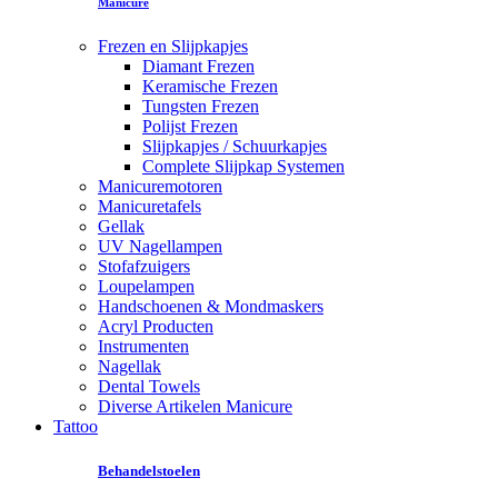
Manicure
Frezen en Slijpkapjes
Diamant Frezen
Keramische Frezen
Tungsten Frezen
Polijst Frezen
Slijpkapjes / Schuurkapjes
Complete Slijpkap Systemen
Manicuremotoren
Manicuretafels
Gellak
UV Nagellampen
Stofafzuigers
Loupelampen
Handschoenen & Mondmaskers
Acryl Producten
Instrumenten
Nagellak
Dental Towels
Diverse Artikelen Manicure
Tattoo
Behandelstoelen