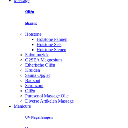
Massage
Oliën
Massage
Hotstone
Hotstone Pannen
Hotstone Sets
Hotstone Stenen
Salonmuziek
O2SEA Magnesium
Etherische Oliën
Kruiden
Sauna Opgiet
Badzout
Scrubzout
Oliën
Puresenol Massage Olie
Diverse Artikelen Massage
Manicure
UV Nagellampen