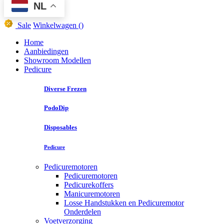
NL
Sale
Winkelwagen
()
Home
Aanbiedingen
Showroom Modellen
Pedicure
Diverse Frezen
PodoDip
Disposables
Pedicure
Pedicuremotoren
Pedicuremotoren
Pedicurekoffers
Manicuremotoren
Losse Handstukken en Pedicuremotor
Onderdelen
Voetverzorging