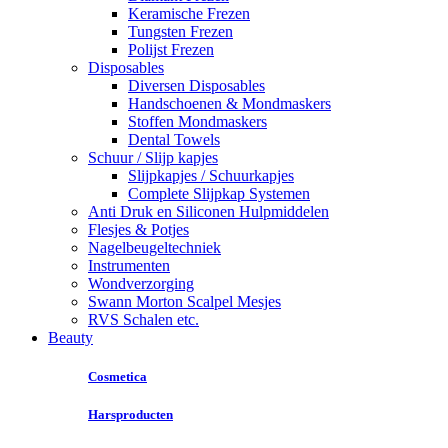
Keramische Frezen
Tungsten Frezen
Polijst Frezen
Disposables
Diversen Disposables
Handschoenen & Mondmaskers
Stoffen Mondmaskers
Dental Towels
Schuur / Slijp kapjes
Slijpkapjes / Schuurkapjes
Complete Slijpkap Systemen
Anti Druk en Siliconen Hulpmiddelen
Flesjes & Potjes
Nagelbeugeltechniek
Instrumenten
Wondverzorging
Swann Morton Scalpel Mesjes
RVS Schalen etc.
Beauty
Cosmetica
Harsproducten