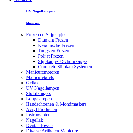
UV Nagellampen
Manicure
Frezen en Slijpkapjes
Diamant Frezen
Keramische Frezen
Tungsten Frezen
Polijst Frezen
Slijpkapjes / Schuurkapjes
Complete Slijpkap Systemen
Manicuremotoren
Manicuretafels
Gellak
UV Nagellampen
Stofafzuigers
Loupelampen
Handschoenen & Mondmaskers
Acryl Producten
Instrumenten
Nagellak
Dental Towels
Diverse Artikelen Manicure