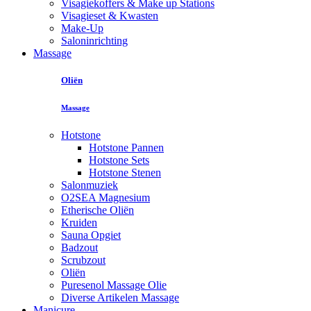
Visagiekoffers & Make up Stations
Visagieset & Kwasten
Make-Up
Saloninrichting
Massage
Oliën
Massage
Hotstone
Hotstone Pannen
Hotstone Sets
Hotstone Stenen
Salonmuziek
O2SEA Magnesium
Etherische Oliën
Kruiden
Sauna Opgiet
Badzout
Scrubzout
Oliën
Puresenol Massage Olie
Diverse Artikelen Massage
Manicure