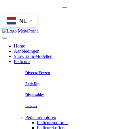
—
NL
Home
Aanbiedingen
Showroom Modellen
Pedicure
Diverse Frezen
PodoDip
Disposables
Pedicure
Pedicuremotoren
Pedicuremotoren
Pedicurekoffers