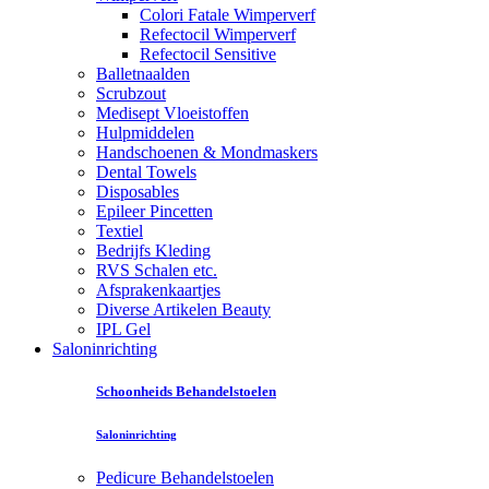
Colori Fatale Wimperverf
Refectocil Wimperverf
Refectocil Sensitive
Balletnaalden
Scrubzout
Medisept Vloeistoffen
Hulpmiddelen
Handschoenen & Mondmaskers
Dental Towels
Disposables
Epileer Pincetten
Textiel
Bedrijfs Kleding
RVS Schalen etc.
Afsprakenkaartjes
Diverse Artikelen Beauty
IPL Gel
Saloninrichting
Schoonheids Behandelstoelen
Saloninrichting
Pedicure Behandelstoelen