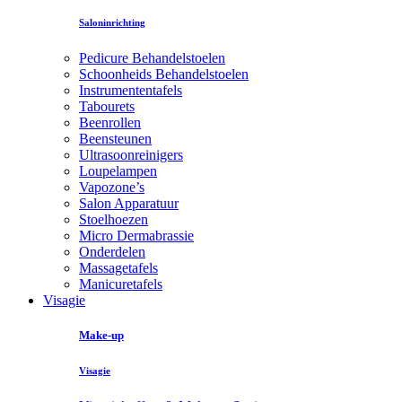
Saloninrichting
Pedicure Behandelstoelen
Schoonheids Behandelstoelen
Instrumententafels
Tabourets
Beenrollen
Beensteunen
Ultrasoonreinigers
Loupelampen
Vapozone’s
Salon Apparatuur
Stoelhoezen
Micro Dermabrassie
Onderdelen
Massagetafels
Manicuretafels
Visagie
Make-up
Visagie