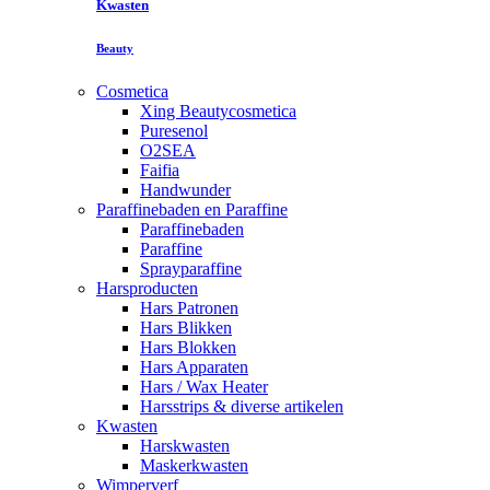
Kwasten
Beauty
Cosmetica
Xing Beautycosmetica
Puresenol
O2SEA
Faifia
Handwunder
Paraffinebaden en Paraffine
Paraffinebaden
Paraffine
Sprayparaffine
Harsproducten
Hars Patronen
Hars Blikken
Hars Blokken
Hars Apparaten
Hars / Wax Heater
Harsstrips & diverse artikelen
Kwasten
Harskwasten
Maskerkwasten
Wimperverf