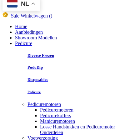
NL
Sale
Winkelwagen
()
Home
Aanbiedingen
Showroom Modellen
Pedicure
Diverse Frezen
PodoDip
Disposables
Pedicure
Pedicuremotoren
Pedicuremotoren
Pedicurekoffers
Manicuremotoren
Losse Handstukken en Pedicuremotor
Onderdelen
Voetverzorging