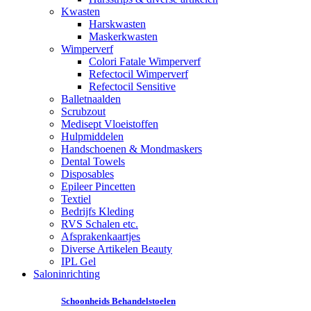
Kwasten
Harskwasten
Maskerkwasten
Wimperverf
Colori Fatale Wimperverf
Refectocil Wimperverf
Refectocil Sensitive
Balletnaalden
Scrubzout
Medisept Vloeistoffen
Hulpmiddelen
Handschoenen & Mondmaskers
Dental Towels
Disposables
Epileer Pincetten
Textiel
Bedrijfs Kleding
RVS Schalen etc.
Afsprakenkaartjes
Diverse Artikelen Beauty
IPL Gel
Saloninrichting
Schoonheids Behandelstoelen