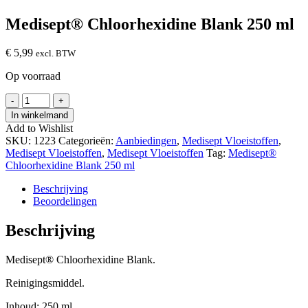
Medisept® Chloorhexidine Blank 250 ml
€
5,99
excl. BTW
Op voorraad
Medisept®
-
+
Chloorhexidine
In winkelmand
Blank
Add to Wishlist
250
SKU:
1223
Categorieën:
Aanbiedingen
,
Medisept Vloeistoffen
,
ml
Medisept Vloeistoffen
,
Medisept Vloeistoffen
Tag:
Medisept®
hoeveelheid
Chloorhexidine Blank 250 ml
Beschrijving
Beoordelingen
Beschrijving
Medisept® Chloorhexidine Blank.
Reinigingsmiddel.
Inhoud: 250 ml.