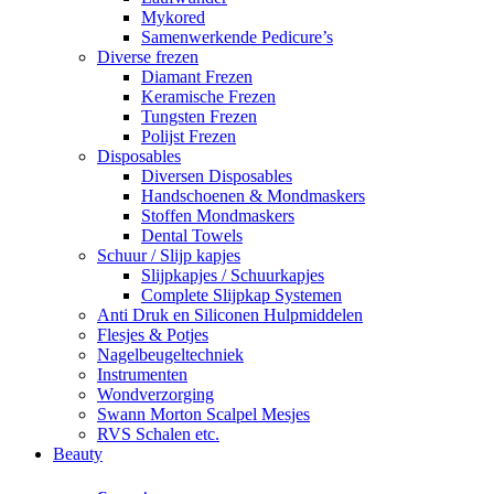
Mykored
Samenwerkende Pedicure’s
Diverse frezen
Diamant Frezen
Keramische Frezen
Tungsten Frezen
Polijst Frezen
Disposables
Diversen Disposables
Handschoenen & Mondmaskers
Stoffen Mondmaskers
Dental Towels
Schuur / Slijp kapjes
Slijpkapjes / Schuurkapjes
Complete Slijpkap Systemen
Anti Druk en Siliconen Hulpmiddelen
Flesjes & Potjes
Nagelbeugeltechniek
Instrumenten
Wondverzorging
Swann Morton Scalpel Mesjes
RVS Schalen etc.
Beauty