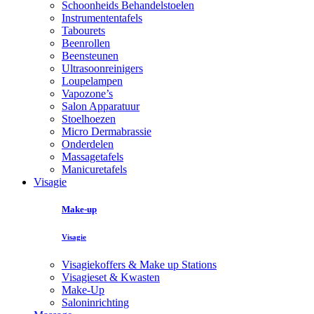
Schoonheids Behandelstoelen
Instrumententafels
Tabourets
Beenrollen
Beensteunen
Ultrasoonreinigers
Loupelampen
Vapozone’s
Salon Apparatuur
Stoelhoezen
Micro Dermabrassie
Onderdelen
Massagetafels
Manicuretafels
Visagie
Make-up
Visagie
Visagiekoffers & Make up Stations
Visagieset & Kwasten
Make-Up
Saloninrichting