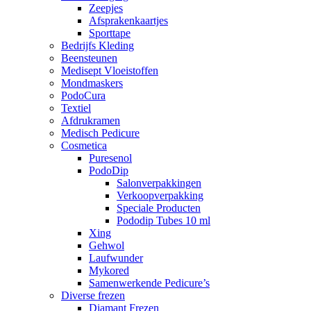
Zeepjes
Afsprakenkaartjes
Sporttape
Bedrijfs Kleding
Beensteunen
Medisept Vloeistoffen
Mondmaskers
PodoCura
Textiel
Afdrukramen
Medisch Pedicure
Cosmetica
Puresenol
PodoDip
Salonverpakkingen
Verkoopverpakking
Speciale Producten
Pododip Tubes 10 ml
Xing
Gehwol
Laufwunder
Mykored
Samenwerkende Pedicure’s
Diverse frezen
Diamant Frezen