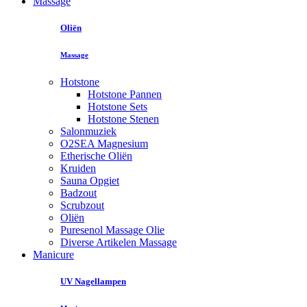
Massage
Oliën
Massage
Hotstone
Hotstone Pannen
Hotstone Sets
Hotstone Stenen
Salonmuziek
O2SEA Magnesium
Etherische Oliën
Kruiden
Sauna Opgiet
Badzout
Scrubzout
Oliën
Puresenol Massage Olie
Diverse Artikelen Massage
Manicure
UV Nagellampen