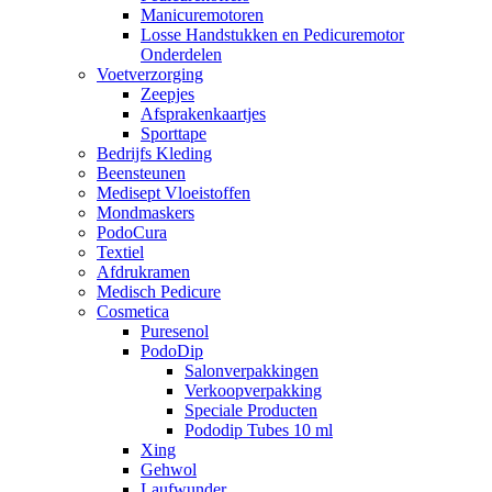
Manicuremotoren
Losse Handstukken en Pedicuremotor
Onderdelen
Voetverzorging
Zeepjes
Afsprakenkaartjes
Sporttape
Bedrijfs Kleding
Beensteunen
Medisept Vloeistoffen
Mondmaskers
PodoCura
Textiel
Afdrukramen
Medisch Pedicure
Cosmetica
Puresenol
PodoDip
Salonverpakkingen
Verkoopverpakking
Speciale Producten
Pododip Tubes 10 ml
Xing
Gehwol
Laufwunder