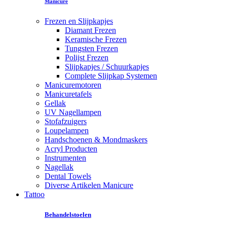
Manicure
Frezen en Slijpkapjes
Diamant Frezen
Keramische Frezen
Tungsten Frezen
Polijst Frezen
Slijpkapjes / Schuurkapjes
Complete Slijpkap Systemen
Manicuremotoren
Manicuretafels
Gellak
UV Nagellampen
Stofafzuigers
Loupelampen
Handschoenen & Mondmaskers
Acryl Producten
Instrumenten
Nagellak
Dental Towels
Diverse Artikelen Manicure
Tattoo
Behandelstoelen