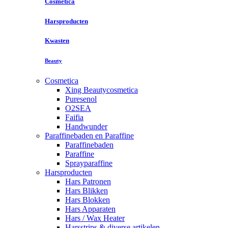
Cosmetica
Harsproducten
Kwasten
Beauty
Cosmetica
Xing Beautycosmetica
Puresenol
O2SEA
Faifia
Handwunder
Paraffinebaden en Paraffine
Paraffinebaden
Paraffine
Sprayparaffine
Harsproducten
Hars Patronen
Hars Blikken
Hars Blokken
Hars Apparaten
Hars / Wax Heater
Harsstrips & diverse artikelen