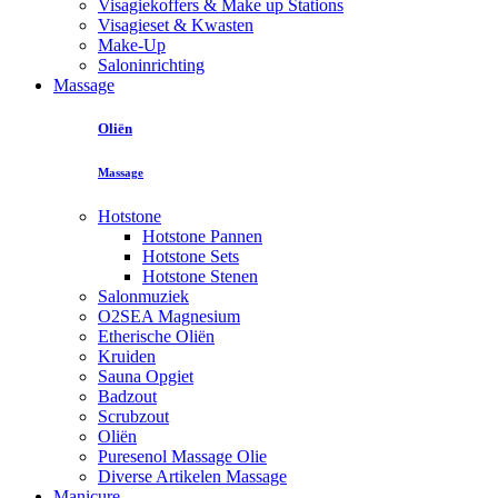
Visagiekoffers & Make up Stations
Visagieset & Kwasten
Make-Up
Saloninrichting
Massage
Oliën
Massage
Hotstone
Hotstone Pannen
Hotstone Sets
Hotstone Stenen
Salonmuziek
O2SEA Magnesium
Etherische Oliën
Kruiden
Sauna Opgiet
Badzout
Scrubzout
Oliën
Puresenol Massage Olie
Diverse Artikelen Massage
Manicure