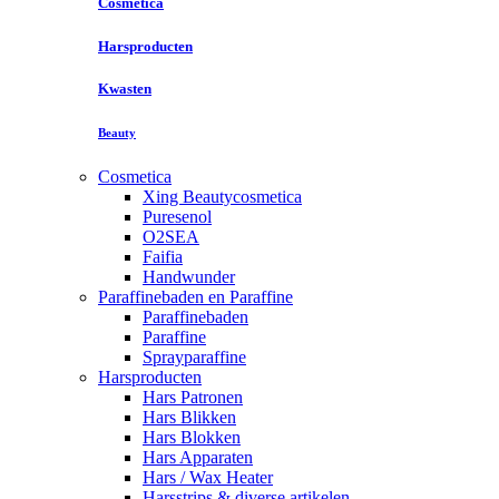
Cosmetica
Harsproducten
Kwasten
Beauty
Cosmetica
Xing Beautycosmetica
Puresenol
O2SEA
Faifia
Handwunder
Paraffinebaden en Paraffine
Paraffinebaden
Paraffine
Sprayparaffine
Harsproducten
Hars Patronen
Hars Blikken
Hars Blokken
Hars Apparaten
Hars / Wax Heater
Harsstrips & diverse artikelen