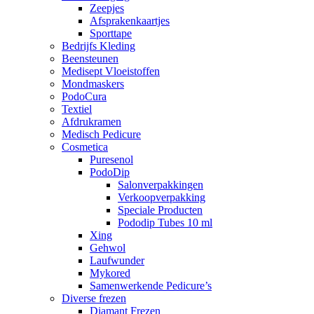
Zeepjes
Afsprakenkaartjes
Sporttape
Bedrijfs Kleding
Beensteunen
Medisept Vloeistoffen
Mondmaskers
PodoCura
Textiel
Afdrukramen
Medisch Pedicure
Cosmetica
Puresenol
PodoDip
Salonverpakkingen
Verkoopverpakking
Speciale Producten
Pododip Tubes 10 ml
Xing
Gehwol
Laufwunder
Mykored
Samenwerkende Pedicure’s
Diverse frezen
Diamant Frezen