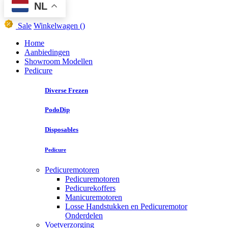
NL
Sale
Winkelwagen
()
Home
Aanbiedingen
Showroom Modellen
Pedicure
Diverse Frezen
PodoDip
Disposables
Pedicure
Pedicuremotoren
Pedicuremotoren
Pedicurekoffers
Manicuremotoren
Losse Handstukken en Pedicuremotor
Onderdelen
Voetverzorging