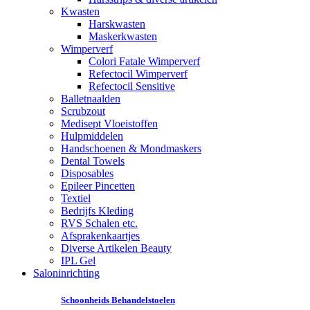
Kwasten
Harskwasten
Maskerkwasten
Wimperverf
Colori Fatale Wimperverf
Refectocil Wimperverf
Refectocil Sensitive
Balletnaalden
Scrubzout
Medisept Vloeistoffen
Hulpmiddelen
Handschoenen & Mondmaskers
Dental Towels
Disposables
Epileer Pincetten
Textiel
Bedrijfs Kleding
RVS Schalen etc.
Afsprakenkaartjes
Diverse Artikelen Beauty
IPL Gel
Saloninrichting
Schoonheids Behandelstoelen