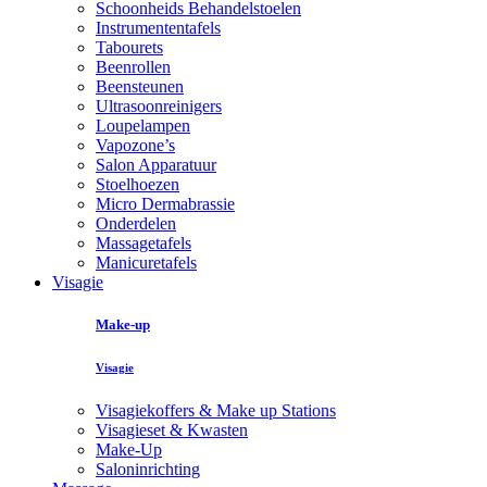
Schoonheids Behandelstoelen
Instrumententafels
Tabourets
Beenrollen
Beensteunen
Ultrasoonreinigers
Loupelampen
Vapozone’s
Salon Apparatuur
Stoelhoezen
Micro Dermabrassie
Onderdelen
Massagetafels
Manicuretafels
Visagie
Make-up
Visagie
Visagiekoffers & Make up Stations
Visagieset & Kwasten
Make-Up
Saloninrichting