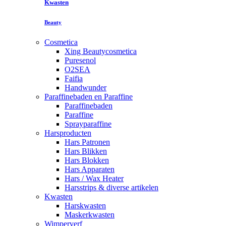
Kwasten
Beauty
Cosmetica
Xing Beautycosmetica
Puresenol
O2SEA
Faifia
Handwunder
Paraffinebaden en Paraffine
Paraffinebaden
Paraffine
Sprayparaffine
Harsproducten
Hars Patronen
Hars Blikken
Hars Blokken
Hars Apparaten
Hars / Wax Heater
Harsstrips & diverse artikelen
Kwasten
Harskwasten
Maskerkwasten
Wimperverf