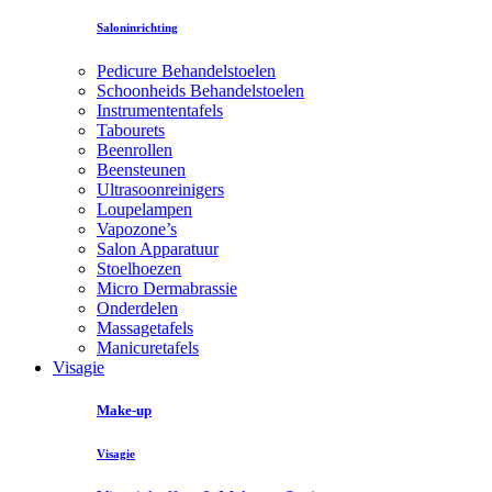
Saloninrichting
Pedicure Behandelstoelen
Schoonheids Behandelstoelen
Instrumententafels
Tabourets
Beenrollen
Beensteunen
Ultrasoonreinigers
Loupelampen
Vapozone’s
Salon Apparatuur
Stoelhoezen
Micro Dermabrassie
Onderdelen
Massagetafels
Manicuretafels
Visagie
Make-up
Visagie