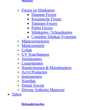
Manicure
Frezen en Slijpkapjes
Diamant Frezen
Keramische Frezen
Tungsten Frezen
Polijst Frezen
Slijpkapjes / Schuurkapjes
Complete Slijpkap Systemen
Manicuremotoren
Manicuretafels
Gellak
UV Nagellampen
Stofafzuigers
Loupelampen
Handschoenen & Mondmaskers
Acryl Producten
Instrumenten
Nagellak
Dental Towels
Diverse Artikelen Manicure
Tattoo
Behandelstoelen