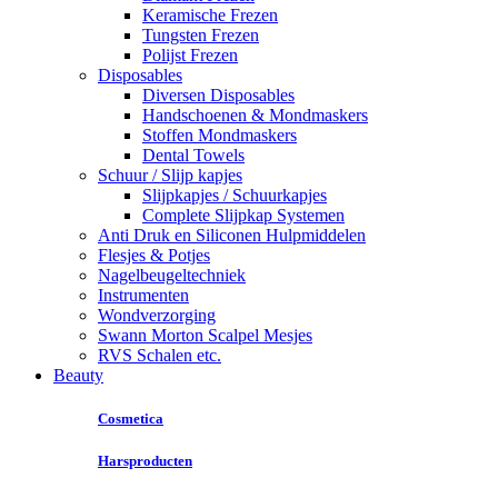
Keramische Frezen
Tungsten Frezen
Polijst Frezen
Disposables
Diversen Disposables
Handschoenen & Mondmaskers
Stoffen Mondmaskers
Dental Towels
Schuur / Slijp kapjes
Slijpkapjes / Schuurkapjes
Complete Slijpkap Systemen
Anti Druk en Siliconen Hulpmiddelen
Flesjes & Potjes
Nagelbeugeltechniek
Instrumenten
Wondverzorging
Swann Morton Scalpel Mesjes
RVS Schalen etc.
Beauty
Cosmetica
Harsproducten