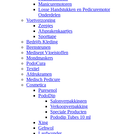
Manicuremotoren
Losse Handstukken en Pedicuremotor
Onderdelen
Voetverzorging
Zeepjes
Afsprakenkaartjes
Sporttape
Bedrijfs Kleding
Beensteunen
Medisept Vloeistoffen
Mondmaskers
PodoCura
Textiel
Afdrukramen
Medisch Pedicure
Cosmetica
Puresenol
PodoDip
Salonverpakkingen
Verkoopverpakking
Speciale Producten
Pododip Tubes 10 ml
Xing
Gehwol
Laufwunder