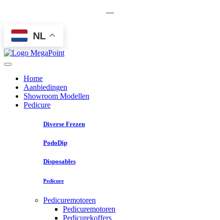
—
NL
Home
Aanbiedingen
Showroom Modellen
Pedicure
Diverse Frezen
PodoDip
Disposables
Pedicure
Pedicuremotoren
Pedicuremotoren
Pedicurekoffers