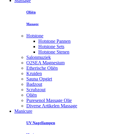
Massage
Oliën
Massage
Hotstone
Hotstone Pannen
Hotstone Sets
Hotstone Stenen
Salonmuziek
O2SEA Magnesium
Etherische Oliën
Kruiden
Sauna Opgiet
Badzout
Scrubzout
Oliën
Puresenol Massage Olie
Diverse Artikelen Massage
Manicure
UV Nagellampen