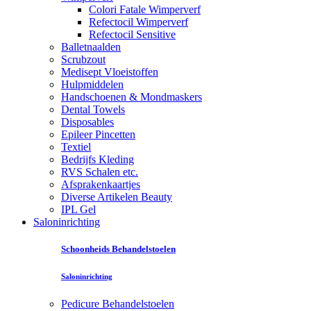
Colori Fatale Wimperverf
Refectocil Wimperverf
Refectocil Sensitive
Balletnaalden
Scrubzout
Medisept Vloeistoffen
Hulpmiddelen
Handschoenen & Mondmaskers
Dental Towels
Disposables
Epileer Pincetten
Textiel
Bedrijfs Kleding
RVS Schalen etc.
Afsprakenkaartjes
Diverse Artikelen Beauty
IPL Gel
Saloninrichting
Schoonheids Behandelstoelen
Saloninrichting
Pedicure Behandelstoelen