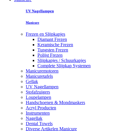
UV Nagellampen
Manicure
Frezen en Slijpkapjes
Diamant Frezen
Keramische Frezen
Tungsten Frezen
Polijst Frezen
Slijpkapjes / Schuurkapjes
Complete Slijpkap Systemen
Manicuremotoren
Manicuretafels
Gellak
UV Nagellampen
Stofafzuigers
Loupelampen
Handschoenen & Mondmaskers
Acryl Producten
Instrumenten
Nagellak
Dental Towels
Diverse Artikelen Manicure