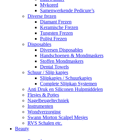
Mykored
Samenwerkende Pedicure’s
Diverse frezen
Diamant Frezen
Keramische Frezen
Tungsten Frezen
Polijst Frezen
Disposables
Diversen Disposables
Handschoenen & Mondmaskers
Stoffen Mondmaskers
Dental Towels
Schuur / Slijp kapjes
Slijpkapjes / Schuurkapjes
Complete Slijpkap Systemen
Anti Druk en Siliconen Hulpmiddelen
Flesjes & Potjes
Nagelbeugeltechniek
Instrumenten
Wondverzorging
Swann Morton Scalpel Mesjes
RVS Schalen etc.
Beauty