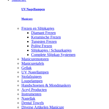
UV Nagellampen
Manicure
Frezen en Slijpkapjes
Diamant Frezen
Keramische Frezen
Tungsten Frezen
Polijst Frezen
Slijpkapjes / Schuurkapjes
Complete Slijpkap Systemen
Manicuremotoren
Manicuretafels
Gellak
UV Nagellampen
Stofafzuigers
Loupelampen
Handschoenen & Mondmaskers
Acryl Producten
Instrumenten
Nagellak
Dental Towels
Diverse Artikelen Manicure