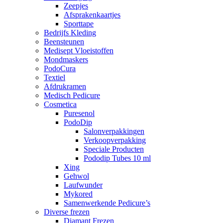
Zeepjes
Afsprakenkaartjes
Sporttape
Bedrijfs Kleding
Beensteunen
Medisept Vloeistoffen
Mondmaskers
PodoCura
Textiel
Afdrukramen
Medisch Pedicure
Cosmetica
Puresenol
PodoDip
Salonverpakkingen
Verkoopverpakking
Speciale Producten
Pododip Tubes 10 ml
Xing
Gehwol
Laufwunder
Mykored
Samenwerkende Pedicure’s
Diverse frezen
Diamant Frezen