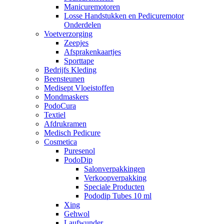
Manicuremotoren
Losse Handstukken en Pedicuremotor
Onderdelen
Voetverzorging
Zeepjes
Afsprakenkaartjes
Sporttape
Bedrijfs Kleding
Beensteunen
Medisept Vloeistoffen
Mondmaskers
PodoCura
Textiel
Afdrukramen
Medisch Pedicure
Cosmetica
Puresenol
PodoDip
Salonverpakkingen
Verkoopverpakking
Speciale Producten
Pododip Tubes 10 ml
Xing
Gehwol
Laufwunder