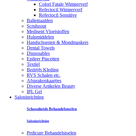
Colori Fatale Wimperverf
Refectocil Wimperverf
Refectocil Sensitive
Balletnaalden
Scrubzout
Medisept Vloeistoffen
Hulpmiddelen
Handschoenen & Mondmaskers
Dental Towels
Disposables
Epileer Pincetten
Textiel
Bedrijfs Kleding
RVS Schalen etc.
Afsprakenkaartjes
Diverse Artikelen Beauty
IPL Gel
Saloninrichting
Schoonheids Behandelstoelen
Saloninrichting
Pedicure Behandelstoelen