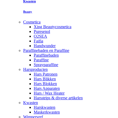
Kwasten
Beauty
Cosmetica
Xing Beautycosmetica
Puresenol
O2SEA
Faifia
Handwunder
Paraffinebaden en Paraffine
Paraffinebaden
Paraffine
Sprayparaffine
Harsproducten
Hars Patronen
Hars Blikken
Hars Blokken
Hars Apparaten
Hars / Wax Heater
Harsstrips & diverse artikelen
Kwasten
Harskwasten
Maskerkwasten
Wimperverf