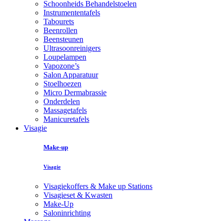
Schoonheids Behandelstoelen
Instrumententafels
Tabourets
Beenrollen
Beensteunen
Ultrasoonreinigers
Loupelampen
Vapozone’s
Salon Apparatuur
Stoelhoezen
Micro Dermabrassie
Onderdelen
Massagetafels
Manicuretafels
Visagie
Make-up
Visagie
Visagiekoffers & Make up Stations
Visagieset & Kwasten
Make-Up
Saloninrichting