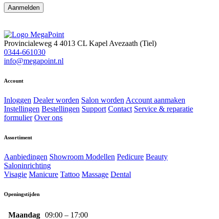
Aanmelden
Provincialeweg 4
4013 CL Kapel Avezaath (Tiel)
0344-661030
info@megapoint.nl
Account
Inloggen
Dealer worden
Salon worden
Account aanmaken
Instellingen
Bestellingen
Support
Contact
Service & reparatie
formulier
Over ons
Assortiment
Aanbiedingen
Showroom Modellen
Pedicure
Beauty
Saloninrichting
Visagie
Manicure
Tattoo
Massage
Dental
Openingstijden
Maandag
09:00 – 17:00