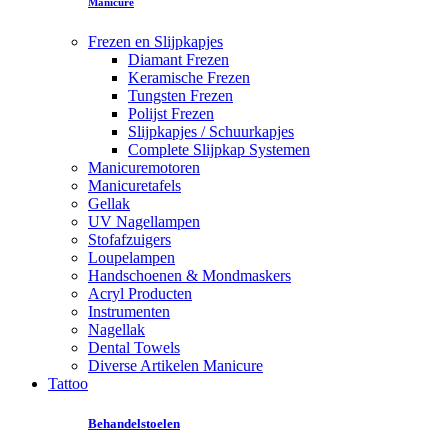
Manicure
Frezen en Slijpkapjes
Diamant Frezen
Keramische Frezen
Tungsten Frezen
Polijst Frezen
Slijpkapjes / Schuurkapjes
Complete Slijpkap Systemen
Manicuremotoren
Manicuretafels
Gellak
UV Nagellampen
Stofafzuigers
Loupelampen
Handschoenen & Mondmaskers
Acryl Producten
Instrumenten
Nagellak
Dental Towels
Diverse Artikelen Manicure
Tattoo
Behandelstoelen