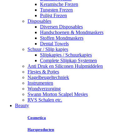
Keramische Frezen
Tungsten Frezen
Polijst Frezen
Disposables
Diversen Disposables
Handschoenen & Mondmaskers
Stoffen Mondmaskers
Dental Towels
Schuur / Slijp kapjes
Slijpkapjes / Schuurkapjes
Complete Slijpkap Systemen
Anti Druk en Siliconen Hulpmiddelen
Flesjes & Potjes
Nagelbeugeltechniek
Instrumenten
Wondverzorging
Swann Morton Scalpel Mesjes
RVS Schalen etc.
Beauty
Cosmetica
Harsproducten