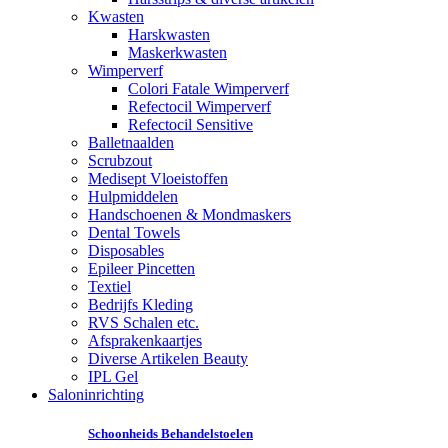
Kwasten
Harskwasten
Maskerkwasten
Wimperverf
Colori Fatale Wimperverf
Refectocil Wimperverf
Refectocil Sensitive
Balletnaalden
Scrubzout
Medisept Vloeistoffen
Hulpmiddelen
Handschoenen & Mondmaskers
Dental Towels
Disposables
Epileer Pincetten
Textiel
Bedrijfs Kleding
RVS Schalen etc.
Afsprakenkaartjes
Diverse Artikelen Beauty
IPL Gel
Saloninrichting
Schoonheids Behandelstoelen