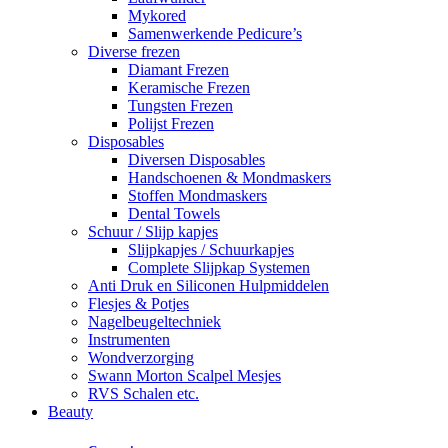
Mykored
Samenwerkende Pedicure’s
Diverse frezen
Diamant Frezen
Keramische Frezen
Tungsten Frezen
Polijst Frezen
Disposables
Diversen Disposables
Handschoenen & Mondmaskers
Stoffen Mondmaskers
Dental Towels
Schuur / Slijp kapjes
Slijpkapjes / Schuurkapjes
Complete Slijpkap Systemen
Anti Druk en Siliconen Hulpmiddelen
Flesjes & Potjes
Nagelbeugeltechniek
Instrumenten
Wondverzorging
Swann Morton Scalpel Mesjes
RVS Schalen etc.
Beauty