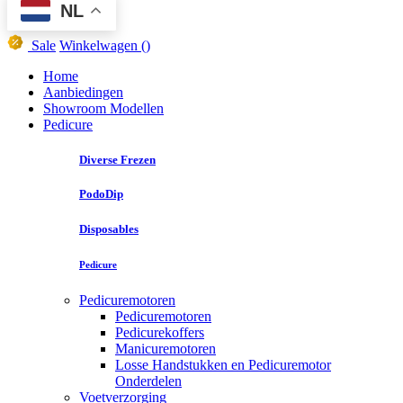
NL
Sale
Winkelwagen
()
Home
Aanbiedingen
Showroom Modellen
Pedicure
Diverse Frezen
PodoDip
Disposables
Pedicure
Pedicuremotoren
Pedicuremotoren
Pedicurekoffers
Manicuremotoren
Losse Handstukken en Pedicuremotor
Onderdelen
Voetverzorging