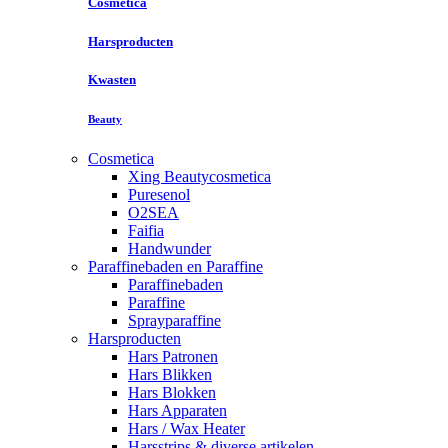
Cosmetica
Harsproducten
Kwasten
Beauty
Cosmetica
Xing Beautycosmetica
Puresenol
O2SEA
Faifia
Handwunder
Paraffinebaden en Paraffine
Paraffinebaden
Paraffine
Sprayparaffine
Harsproducten
Hars Patronen
Hars Blikken
Hars Blokken
Hars Apparaten
Hars / Wax Heater
Harsstrips & diverse artikelen