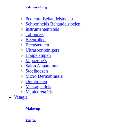
Saloninrichting
Pedicure Behandelstoelen
Schoonheids Behandelstoelen
Instrumententafels
Tabourets
Beenrollen
Beensteunen
Ultrasoonreinigers
Loupelampen
Vapozone’s
Salon Apparatuur
Stoelhoezen
Micro Dermabrassie
Onderdelen
Massagetafels
Manicuretafels
Visagie
Make-up
Visagie