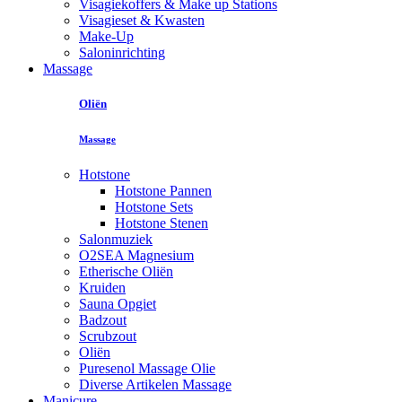
Visagiekoffers & Make up Stations
Visagieset & Kwasten
Make-Up
Saloninrichting
Massage
Oliën
Massage
Hotstone
Hotstone Pannen
Hotstone Sets
Hotstone Stenen
Salonmuziek
O2SEA Magnesium
Etherische Oliën
Kruiden
Sauna Opgiet
Badzout
Scrubzout
Oliën
Puresenol Massage Olie
Diverse Artikelen Massage
Manicure