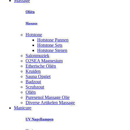
Massage
Oliën
Massage
Hotstone
Hotstone Pannen
Hotstone Sets
Hotstone Stenen
Salonmuziek
O2SEA Magnesium
Etherische Oliën
Kruiden
Sauna Opgiet
Badzout
Scrubzout
Oliën
Puresenol Massage Olie
Diverse Artikelen Massage
Manicure
UV Nagellampen