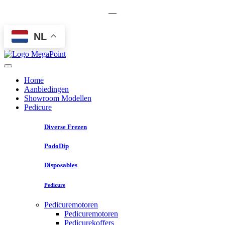
—
NL
Home
Aanbiedingen
Showroom Modellen
Pedicure
Diverse Frezen
PodoDip
Disposables
Pedicure
Pedicuremotoren
Pedicuremotoren
Pedicurekoffers