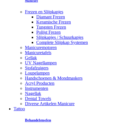
Manicure
Frezen en Slijpkapjes
Diamant Frezen
Keramische Frezen
Tungsten Frezen
Polijst Frezen
Slijpkapjes / Schuurkapjes
Complete Slijpkap Systemen
Manicuremotoren
Manicuretafels
Gellak
UV Nagellampen
Stofafzuigers
Loupelampen
Handschoenen & Mondmaskers
Acryl Producten
Instrumenten
Nagellak
Dental Towels
Diverse Artikelen Manicure
Tattoo
Behandelstoelen