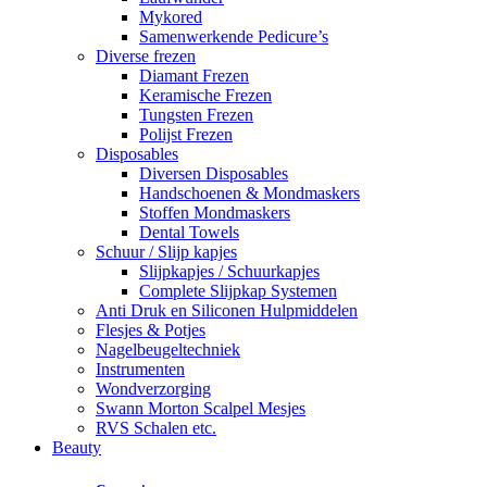
Mykored
Samenwerkende Pedicure’s
Diverse frezen
Diamant Frezen
Keramische Frezen
Tungsten Frezen
Polijst Frezen
Disposables
Diversen Disposables
Handschoenen & Mondmaskers
Stoffen Mondmaskers
Dental Towels
Schuur / Slijp kapjes
Slijpkapjes / Schuurkapjes
Complete Slijpkap Systemen
Anti Druk en Siliconen Hulpmiddelen
Flesjes & Potjes
Nagelbeugeltechniek
Instrumenten
Wondverzorging
Swann Morton Scalpel Mesjes
RVS Schalen etc.
Beauty