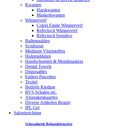
Kwasten
Harskwasten
Maskerkwasten
Wimperverf
Colori Fatale Wimperverf
Refectocil Wimperverf
Refectocil Sensitive
Balletnaalden
Scrubzout
Medisept Vloeistoffen
Hulpmiddelen
Handschoenen & Mondmaskers
Dental Towels
Disposables
Epileer Pincetten
Textiel
Bedrijfs Kleding
RVS Schalen etc.
Afsprakenkaartjes
Diverse Artikelen Beauty
IPL Gel
Saloninrichting
Schoonheids Behandelstoelen