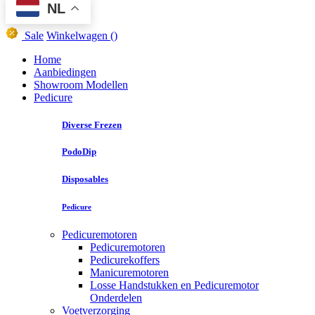
NL
Sale
Winkelwagen
()
Home
Aanbiedingen
Showroom Modellen
Pedicure
Diverse Frezen
PodoDip
Disposables
Pedicure
Pedicuremotoren
Pedicuremotoren
Pedicurekoffers
Manicuremotoren
Losse Handstukken en Pedicuremotor
Onderdelen
Voetverzorging