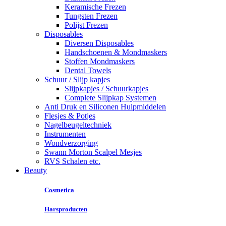
Keramische Frezen
Tungsten Frezen
Polijst Frezen
Disposables
Diversen Disposables
Handschoenen & Mondmaskers
Stoffen Mondmaskers
Dental Towels
Schuur / Slijp kapjes
Slijpkapjes / Schuurkapjes
Complete Slijpkap Systemen
Anti Druk en Siliconen Hulpmiddelen
Flesjes & Potjes
Nagelbeugeltechniek
Instrumenten
Wondverzorging
Swann Morton Scalpel Mesjes
RVS Schalen etc.
Beauty
Cosmetica
Harsproducten