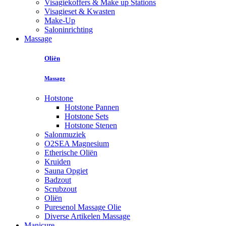
Visagiekoffers & Make up Stations
Visagieset & Kwasten
Make-Up
Saloninrichting
Massage
Oliën
Massage
Hotstone
Hotstone Pannen
Hotstone Sets
Hotstone Stenen
Salonmuziek
O2SEA Magnesium
Etherische Oliën
Kruiden
Sauna Opgiet
Badzout
Scrubzout
Oliën
Puresenol Massage Olie
Diverse Artikelen Massage
Manicure