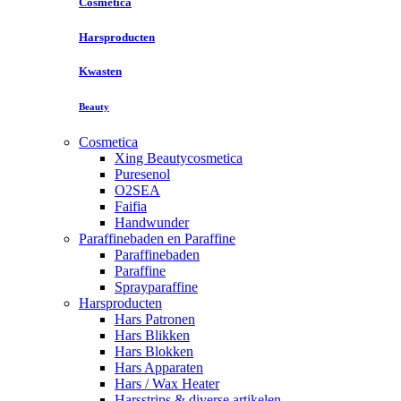
Cosmetica
Harsproducten
Kwasten
Beauty
Cosmetica
Xing Beautycosmetica
Puresenol
O2SEA
Faifia
Handwunder
Paraffinebaden en Paraffine
Paraffinebaden
Paraffine
Sprayparaffine
Harsproducten
Hars Patronen
Hars Blikken
Hars Blokken
Hars Apparaten
Hars / Wax Heater
Harsstrips & diverse artikelen