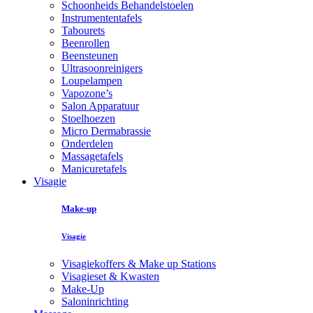
Schoonheids Behandelstoelen
Instrumententafels
Tabourets
Beenrollen
Beensteunen
Ultrasoonreinigers
Loupelampen
Vapozone’s
Salon Apparatuur
Stoelhoezen
Micro Dermabrassie
Onderdelen
Massagetafels
Manicuretafels
Visagie
Make-up
Visagie
Visagiekoffers & Make up Stations
Visagieset & Kwasten
Make-Up
Saloninrichting