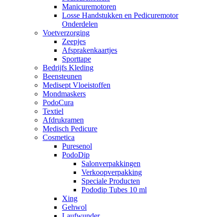
Manicuremotoren
Losse Handstukken en Pedicuremotor
Onderdelen
Voetverzorging
Zeepjes
Afsprakenkaartjes
Sporttape
Bedrijfs Kleding
Beensteunen
Medisept Vloeistoffen
Mondmaskers
PodoCura
Textiel
Afdrukramen
Medisch Pedicure
Cosmetica
Puresenol
PodoDip
Salonverpakkingen
Verkoopverpakking
Speciale Producten
Pododip Tubes 10 ml
Xing
Gehwol
Laufwunder