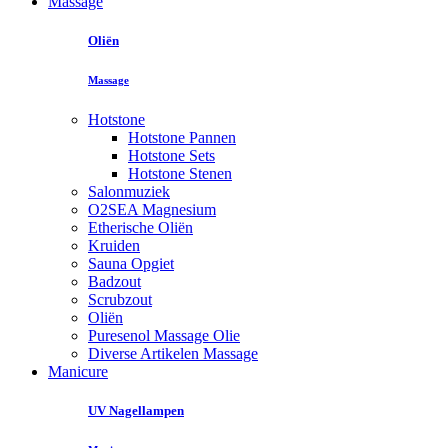
Massage
Oliën
Massage
Hotstone
Hotstone Pannen
Hotstone Sets
Hotstone Stenen
Salonmuziek
O2SEA Magnesium
Etherische Oliën
Kruiden
Sauna Opgiet
Badzout
Scrubzout
Oliën
Puresenol Massage Olie
Diverse Artikelen Massage
Manicure
UV Nagellampen