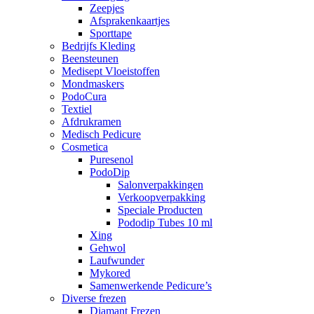
Zeepjes
Afsprakenkaartjes
Sporttape
Bedrijfs Kleding
Beensteunen
Medisept Vloeistoffen
Mondmaskers
PodoCura
Textiel
Afdrukramen
Medisch Pedicure
Cosmetica
Puresenol
PodoDip
Salonverpakkingen
Verkoopverpakking
Speciale Producten
Pododip Tubes 10 ml
Xing
Gehwol
Laufwunder
Mykored
Samenwerkende Pedicure’s
Diverse frezen
Diamant Frezen