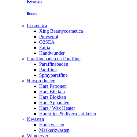
Kwasten
Beauty
Cosmetica
Xing Beautycosmetica
Puresenol
O2SEA
Faifia
Handwunder
Paraffinebaden en Paraffine
Paraffinebaden
Paraffine
Sprayparaffine
Harsproducten
Hars Patronen
Hars Blikken
Hars Blokken
Hars Apparaten
Hars / Wax Heater
Harsstrips & diverse artikelen
Kwasten
Harskwasten
Maskerkwasten
Wimperverf