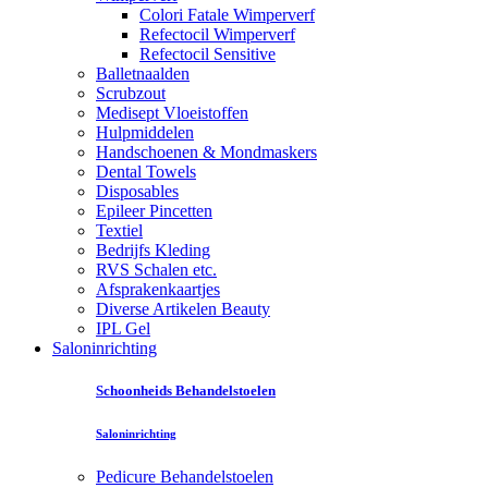
Colori Fatale Wimperverf
Refectocil Wimperverf
Refectocil Sensitive
Balletnaalden
Scrubzout
Medisept Vloeistoffen
Hulpmiddelen
Handschoenen & Mondmaskers
Dental Towels
Disposables
Epileer Pincetten
Textiel
Bedrijfs Kleding
RVS Schalen etc.
Afsprakenkaartjes
Diverse Artikelen Beauty
IPL Gel
Saloninrichting
Schoonheids Behandelstoelen
Saloninrichting
Pedicure Behandelstoelen