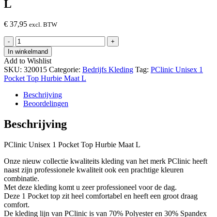
L
€
37,95
excl. BTW
PClinic
-
+
Unisex
In winkelmand
1
Add to Wishlist
Pocket
SKU:
320015
Categorie:
Bedrijfs Kleding
Tag:
PClinic Unisex 1
Top
Pocket Top Hurbie Maat L
Hurbie
Maat
Beschrijving
L
Beoordelingen
hoeveelheid
Beschrijving
PClinic Unisex 1 Pocket Top Hurbie Maat L
Onze nieuw collectie kwaliteits kleding van het merk PClinic heeft
naast zijn professionele kwaliteit ook een prachtige kleuren
combinatie.
Met deze kleding komt u zeer professioneel voor de dag.
Deze 1 Pocket top zit heel comfortabel en heeft een groot draag
comfort.
De kleding lijn van PClinic is van 70% Polyester en 30% Spandex