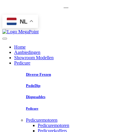
—
NL
Home
Aanbiedingen
Showroom Modellen
Pedicure
Diverse Frezen
PodoDip
Disposables
Pedicure
Pedicuremotoren
Pedicuremotoren
Pedicurekoffers