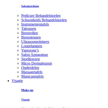
Saloninrichting
Pedicure Behandelstoelen
Schoonheids Behandelstoelen
Instrumententafels
Tabourets
Beenrollen
Beensteunen
Ultrasoonreinigers
Loupelampen
Vapozone’s
Salon Apparatuur
Stoelhoezen
Micro Dermabrassie
Onderdelen
Massagetafels
Manicuretafels
Visagie
Make-up
Visagie