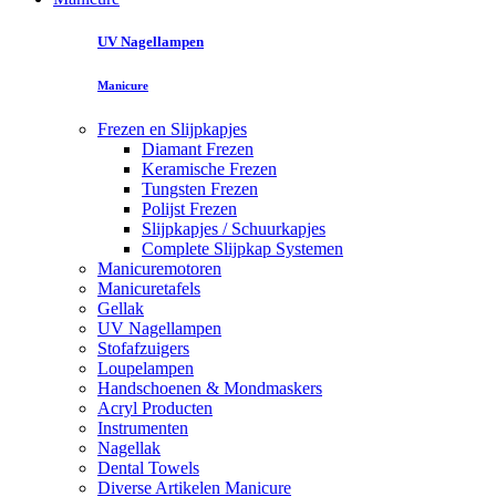
UV Nagellampen
Manicure
Frezen en Slijpkapjes
Diamant Frezen
Keramische Frezen
Tungsten Frezen
Polijst Frezen
Slijpkapjes / Schuurkapjes
Complete Slijpkap Systemen
Manicuremotoren
Manicuretafels
Gellak
UV Nagellampen
Stofafzuigers
Loupelampen
Handschoenen & Mondmaskers
Acryl Producten
Instrumenten
Nagellak
Dental Towels
Diverse Artikelen Manicure