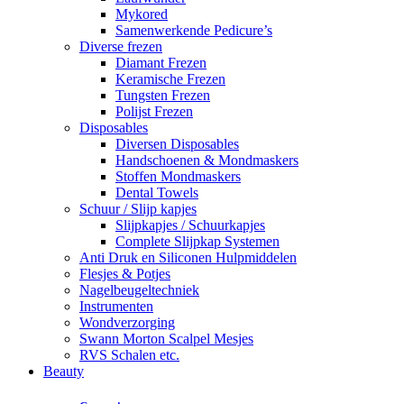
Mykored
Samenwerkende Pedicure’s
Diverse frezen
Diamant Frezen
Keramische Frezen
Tungsten Frezen
Polijst Frezen
Disposables
Diversen Disposables
Handschoenen & Mondmaskers
Stoffen Mondmaskers
Dental Towels
Schuur / Slijp kapjes
Slijpkapjes / Schuurkapjes
Complete Slijpkap Systemen
Anti Druk en Siliconen Hulpmiddelen
Flesjes & Potjes
Nagelbeugeltechniek
Instrumenten
Wondverzorging
Swann Morton Scalpel Mesjes
RVS Schalen etc.
Beauty