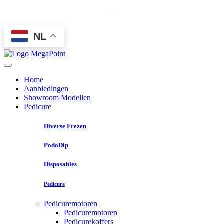
—
NL
Home
Aanbiedingen
Showroom Modellen
Pedicure
Diverse Frezen
PodoDip
Disposables
Pedicure
Pedicuremotoren
Pedicuremotoren
Pedicurekoffers