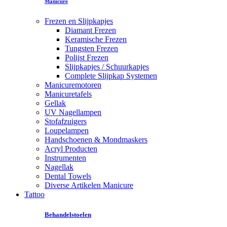
Manicure
Frezen en Slijpkapjes
Diamant Frezen
Keramische Frezen
Tungsten Frezen
Polijst Frezen
Slijpkapjes / Schuurkapjes
Complete Slijpkap Systemen
Manicuremotoren
Manicuretafels
Gellak
UV Nagellampen
Stofafzuigers
Loupelampen
Handschoenen & Mondmaskers
Acryl Producten
Instrumenten
Nagellak
Dental Towels
Diverse Artikelen Manicure
Tattoo
Behandelstoelen