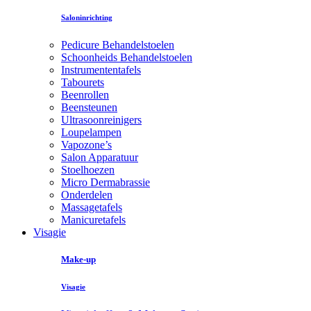
Saloninrichting
Pedicure Behandelstoelen
Schoonheids Behandelstoelen
Instrumententafels
Tabourets
Beenrollen
Beensteunen
Ultrasoonreinigers
Loupelampen
Vapozone’s
Salon Apparatuur
Stoelhoezen
Micro Dermabrassie
Onderdelen
Massagetafels
Manicuretafels
Visagie
Make-up
Visagie