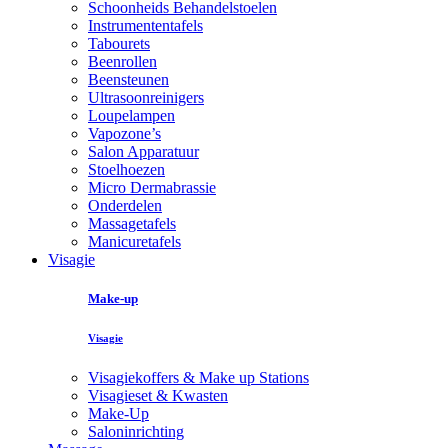
Schoonheids Behandelstoelen
Instrumententafels
Tabourets
Beenrollen
Beensteunen
Ultrasoonreinigers
Loupelampen
Vapozone’s
Salon Apparatuur
Stoelhoezen
Micro Dermabrassie
Onderdelen
Massagetafels
Manicuretafels
Visagie
Make-up
Visagie
Visagiekoffers & Make up Stations
Visagieset & Kwasten
Make-Up
Saloninrichting