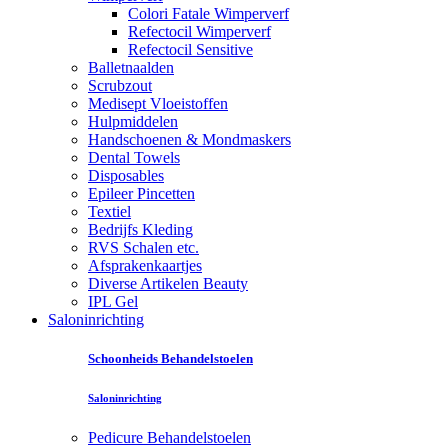
Colori Fatale Wimperverf
Refectocil Wimperverf
Refectocil Sensitive
Balletnaalden
Scrubzout
Medisept Vloeistoffen
Hulpmiddelen
Handschoenen & Mondmaskers
Dental Towels
Disposables
Epileer Pincetten
Textiel
Bedrijfs Kleding
RVS Schalen etc.
Afsprakenkaartjes
Diverse Artikelen Beauty
IPL Gel
Saloninrichting
Schoonheids Behandelstoelen
Saloninrichting
Pedicure Behandelstoelen