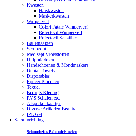
Kwasten
Harskwasten
Maskerkwasten
Wimperverf
Colori Fatale Wimperverf
Refectocil Wimperverf
Refectocil Sensitive
Balletnaalden
Scrubzout
Medisept Vloeistoffen
Hulpmiddelen
Handschoenen & Mondmaskers
Dental Towels
Disposables
Epileer Pincetten
Textiel
Bedrijfs Kleding
RVS Schalen etc.
Afsprakenkaartjes
Diverse Artikelen Beauty
IPL Gel
Saloninrichting
Schoonheids Behandelstoelen