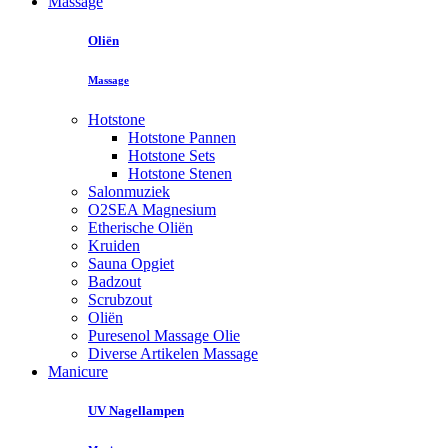
Massage
Oliën
Massage
Hotstone
Hotstone Pannen
Hotstone Sets
Hotstone Stenen
Salonmuziek
O2SEA Magnesium
Etherische Oliën
Kruiden
Sauna Opgiet
Badzout
Scrubzout
Oliën
Puresenol Massage Olie
Diverse Artikelen Massage
Manicure
UV Nagellampen