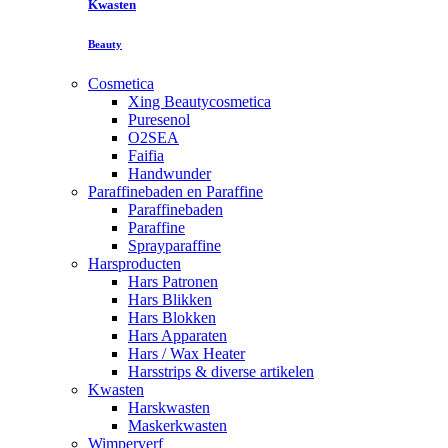
Kwasten
Beauty
Cosmetica
Xing Beautycosmetica
Puresenol
O2SEA
Faifia
Handwunder
Paraffinebaden en Paraffine
Paraffinebaden
Paraffine
Sprayparaffine
Harsproducten
Hars Patronen
Hars Blikken
Hars Blokken
Hars Apparaten
Hars / Wax Heater
Harsstrips & diverse artikelen
Kwasten
Harskwasten
Maskerkwasten
Wimperverf