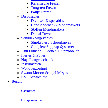
Keramische Frezen
Tungsten Frezen
Polijst Frezen
Disposables
Diversen Disposables
Handschoenen & Mondmaskers
Stoffen Mondmaskers
Dental Towels
Schuur / Slijp kapjes
Slijpkapjes / Schuurkapjes
Complete Slijpkap Systemen
Anti Druk en Siliconen Hulpmiddelen
Flesjes & Potjes
Nagelbeugeltechniek
Instrumenten
Wondverzorging
Swann Morton Scalpel Mesjes
RVS Schalen etc.
Beauty
Cosmetica
Harsproducten