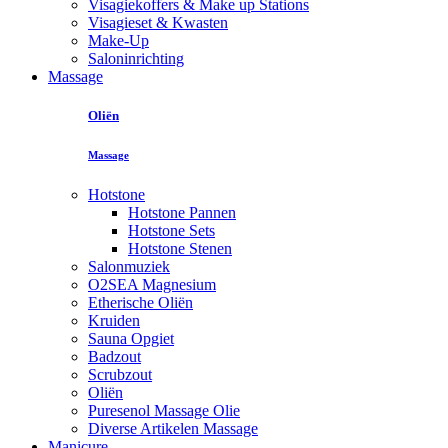
Visagiekoffers & Make up Stations
Visagieset & Kwasten
Make-Up
Saloninrichting
Massage
Oliën
Massage
Hotstone
Hotstone Pannen
Hotstone Sets
Hotstone Stenen
Salonmuziek
O2SEA Magnesium
Etherische Oliën
Kruiden
Sauna Opgiet
Badzout
Scrubzout
Oliën
Puresenol Massage Olie
Diverse Artikelen Massage
Manicure