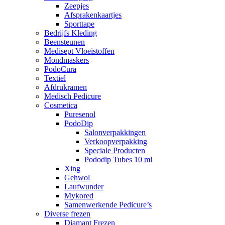
Zeepjes
Afsprakenkaartjes
Sporttape
Bedrijfs Kleding
Beensteunen
Medisept Vloeistoffen
Mondmaskers
PodoCura
Textiel
Afdrukramen
Medisch Pedicure
Cosmetica
Puresenol
PodoDip
Salonverpakkingen
Verkoopverpakking
Speciale Producten
Pododip Tubes 10 ml
Xing
Gehwol
Laufwunder
Mykored
Samenwerkende Pedicure’s
Diverse frezen
Diamant Frezen