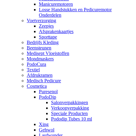
Manicuremotoren
Losse Handstukken en Pedicuremotor
Onderdelen
Voetverzorging
Zeepjes
Afsprakenkaartjes
Sporttape
Bedrijfs Kleding
Beensteunen
Medisept Vloeistoffen
Mondmaskers
PodoCura
Textiel
Afdrukramen
Medisch Pedicure
Cosmetica
Puresenol
PodoDip
Salonverpakkingen
Verkoopverpakking
Speciale Producten
Pododip Tubes 10 ml
Xing
Gehwol
Laufwunder