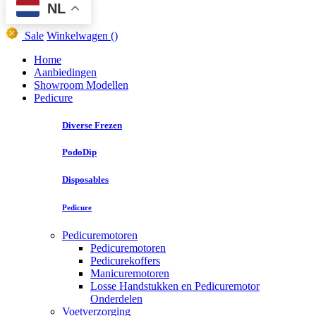
NL
Sale
Winkelwagen
()
Home
Aanbiedingen
Showroom Modellen
Pedicure
Diverse Frezen
PodoDip
Disposables
Pedicure
Pedicuremotoren
Pedicuremotoren
Pedicurekoffers
Manicuremotoren
Losse Handstukken en Pedicuremotor
Onderdelen
Voetverzorging