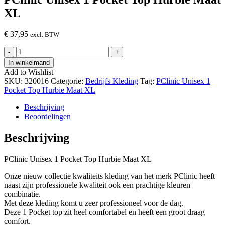
XL
€
37,95
excl. BTW
PClinic
-
+
Unisex
In winkelmand
1
Add to Wishlist
Pocket
SKU:
320016
Categorie:
Bedrijfs Kleding
Tag:
PClinic Unisex 1
Top
Pocket Top Hurbie Maat XL
Hurbie
Maat
Beschrijving
XL
Beoordelingen
hoeveelheid
Beschrijving
PClinic Unisex 1 Pocket Top Hurbie Maat XL
Onze nieuw collectie kwaliteits kleding van het merk PClinic heeft
naast zijn professionele kwaliteit ook een prachtige kleuren
combinatie.
Met deze kleding komt u zeer professioneel voor de dag.
Deze 1 Pocket top zit heel comfortabel en heeft een groot draag
comfort.