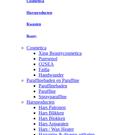
Cosmetica
Harsproducten
Kwasten
Beauty
Cosmetica
Xing Beautycosmetica
Puresenol
O2SEA
Faifia
Handwunder
Paraffinebaden en Paraffine
Paraffinebaden
Paraffine
Sprayparaffine
Harsproducten
Hars Patronen
Hars Blikken
Hars Blokken
Hars Apparaten
Hars / Wax Heater
Harsstrips & diverse artikelen