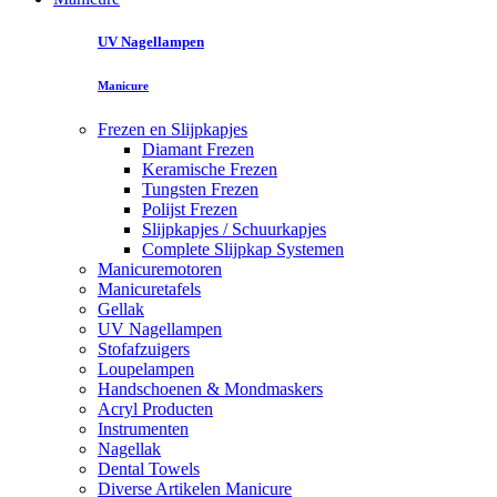
UV Nagellampen
Manicure
Frezen en Slijpkapjes
Diamant Frezen
Keramische Frezen
Tungsten Frezen
Polijst Frezen
Slijpkapjes / Schuurkapjes
Complete Slijpkap Systemen
Manicuremotoren
Manicuretafels
Gellak
UV Nagellampen
Stofafzuigers
Loupelampen
Handschoenen & Mondmaskers
Acryl Producten
Instrumenten
Nagellak
Dental Towels
Diverse Artikelen Manicure