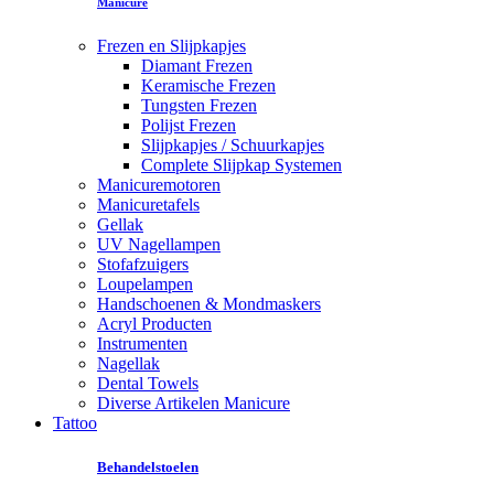
Manicure
Frezen en Slijpkapjes
Diamant Frezen
Keramische Frezen
Tungsten Frezen
Polijst Frezen
Slijpkapjes / Schuurkapjes
Complete Slijpkap Systemen
Manicuremotoren
Manicuretafels
Gellak
UV Nagellampen
Stofafzuigers
Loupelampen
Handschoenen & Mondmaskers
Acryl Producten
Instrumenten
Nagellak
Dental Towels
Diverse Artikelen Manicure
Tattoo
Behandelstoelen