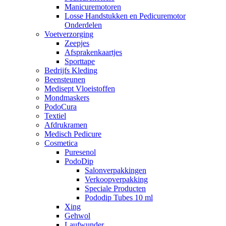
Manicuremotoren
Losse Handstukken en Pedicuremotor
Onderdelen
Voetverzorging
Zeepjes
Afsprakenkaartjes
Sporttape
Bedrijfs Kleding
Beensteunen
Medisept Vloeistoffen
Mondmaskers
PodoCura
Textiel
Afdrukramen
Medisch Pedicure
Cosmetica
Puresenol
PodoDip
Salonverpakkingen
Verkoopverpakking
Speciale Producten
Pododip Tubes 10 ml
Xing
Gehwol
Laufwunder