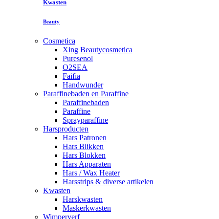
Kwasten
Beauty
Cosmetica
Xing Beautycosmetica
Puresenol
O2SEA
Faifia
Handwunder
Paraffinebaden en Paraffine
Paraffinebaden
Paraffine
Sprayparaffine
Harsproducten
Hars Patronen
Hars Blikken
Hars Blokken
Hars Apparaten
Hars / Wax Heater
Harsstrips & diverse artikelen
Kwasten
Harskwasten
Maskerkwasten
Wimperverf