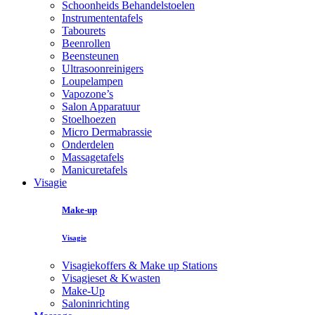
Schoonheids Behandelstoelen
Instrumententafels
Tabourets
Beenrollen
Beensteunen
Ultrasoonreinigers
Loupelampen
Vapozone’s
Salon Apparatuur
Stoelhoezen
Micro Dermabrassie
Onderdelen
Massagetafels
Manicuretafels
Visagie
Make-up
Visagie
Visagiekoffers & Make up Stations
Visagieset & Kwasten
Make-Up
Saloninrichting