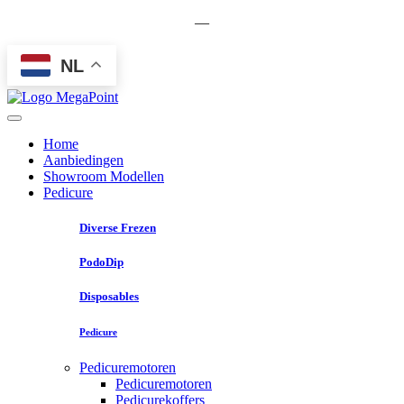
—
NL
Home
Aanbiedingen
Showroom Modellen
Pedicure
Diverse Frezen
PodoDip
Disposables
Pedicure
Pedicuremotoren
Pedicuremotoren
Pedicurekoffers