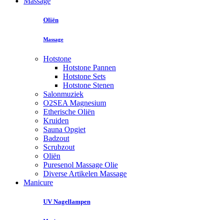
Massage
Oliën
Massage
Hotstone
Hotstone Pannen
Hotstone Sets
Hotstone Stenen
Salonmuziek
O2SEA Magnesium
Etherische Oliën
Kruiden
Sauna Opgiet
Badzout
Scrubzout
Oliën
Puresenol Massage Olie
Diverse Artikelen Massage
Manicure
UV Nagellampen