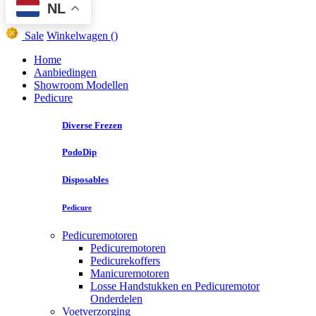
NL
Sale
Winkelwagen
()
Home
Aanbiedingen
Showroom Modellen
Pedicure
Diverse Frezen
PodoDip
Disposables
Pedicure
Pedicuremotoren
Pedicuremotoren
Pedicurekoffers
Manicuremotoren
Losse Handstukken en Pedicuremotor
Onderdelen
Voetverzorging