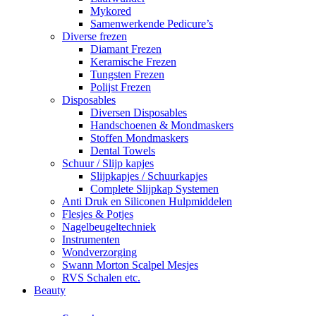
Mykored
Samenwerkende Pedicure’s
Diverse frezen
Diamant Frezen
Keramische Frezen
Tungsten Frezen
Polijst Frezen
Disposables
Diversen Disposables
Handschoenen & Mondmaskers
Stoffen Mondmaskers
Dental Towels
Schuur / Slijp kapjes
Slijpkapjes / Schuurkapjes
Complete Slijpkap Systemen
Anti Druk en Siliconen Hulpmiddelen
Flesjes & Potjes
Nagelbeugeltechniek
Instrumenten
Wondverzorging
Swann Morton Scalpel Mesjes
RVS Schalen etc.
Beauty