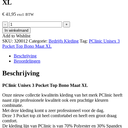
XL
€
41,95
excl. BTW
PClinic
-
+
Unisex
In winkelmand
3
Add to Wishlist
Pocket
SKU:
320012
Categorie:
Bedrijfs Kleding
Tag:
PClinic Unisex 3
Top
Pocket Top Bono Maat XL
Bono
Maat
Beschrijving
XL
Beoordelingen
hoeveelheid
Beschrijving
PClinic Unisex 3 Pocket Top Bono Maat XL
Onze nieuw collectie kwaliteits kleding van het merk PClinic heeft
naast zijn professionele kwaliteit ook een prachtige kleuren
combinatie.
Met deze kleding komt u zeer professioneel voor de dag.
Deze 3 Pocket top zit heel comfortabel en heeft een groot draag
comfort.
De kleding lijn van PClinic is van 70% Polyester en 30% Spandex