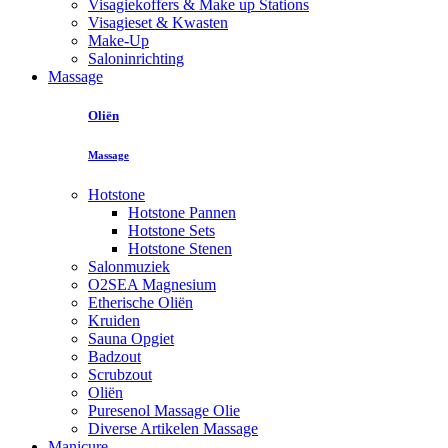
Visagiekoffers & Make up Stations
Visagieset & Kwasten
Make-Up
Saloninrichting
Massage
Oliën
Massage
Hotstone
Hotstone Pannen
Hotstone Sets
Hotstone Stenen
Salonmuziek
O2SEA Magnesium
Etherische Oliën
Kruiden
Sauna Opgiet
Badzout
Scrubzout
Oliën
Puresenol Massage Olie
Diverse Artikelen Massage
Manicure