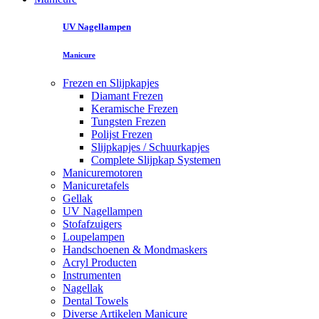
UV Nagellampen
Manicure
Frezen en Slijpkapjes
Diamant Frezen
Keramische Frezen
Tungsten Frezen
Polijst Frezen
Slijpkapjes / Schuurkapjes
Complete Slijpkap Systemen
Manicuremotoren
Manicuretafels
Gellak
UV Nagellampen
Stofafzuigers
Loupelampen
Handschoenen & Mondmaskers
Acryl Producten
Instrumenten
Nagellak
Dental Towels
Diverse Artikelen Manicure