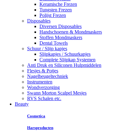
Keramische Frezen
Tungsten Frezen
Polijst Frezen
Disposables
Diversen Disposables
Handschoenen & Mondmaskers
Stoffen Mondmaskers
Dental Towels
Schuur / Slijp kapjes
Slijpkapjes / Schuurkapjes
Complete Slijpkap Systemen
Anti Druk en Siliconen Hulpmiddelen
Flesjes & Potjes
Nagelbeugeltechniek
Instrumenten
Wondverzorging
Swann Morton Scalpel Mesjes
RVS Schalen etc.
Beauty
Cosmetica
Harsproducten