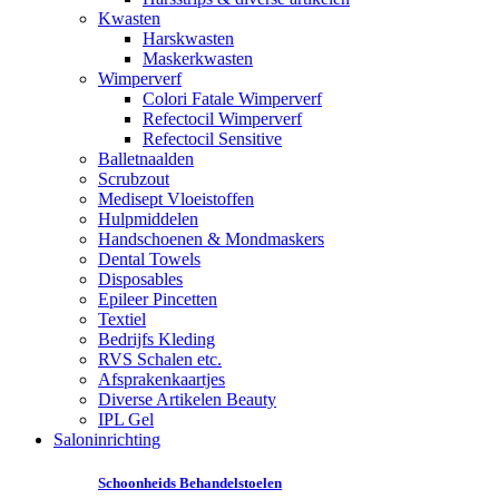
Kwasten
Harskwasten
Maskerkwasten
Wimperverf
Colori Fatale Wimperverf
Refectocil Wimperverf
Refectocil Sensitive
Balletnaalden
Scrubzout
Medisept Vloeistoffen
Hulpmiddelen
Handschoenen & Mondmaskers
Dental Towels
Disposables
Epileer Pincetten
Textiel
Bedrijfs Kleding
RVS Schalen etc.
Afsprakenkaartjes
Diverse Artikelen Beauty
IPL Gel
Saloninrichting
Schoonheids Behandelstoelen