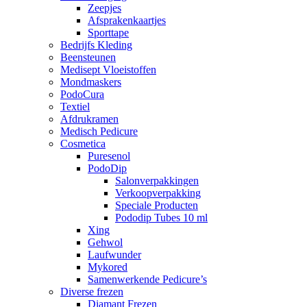
Zeepjes
Afsprakenkaartjes
Sporttape
Bedrijfs Kleding
Beensteunen
Medisept Vloeistoffen
Mondmaskers
PodoCura
Textiel
Afdrukramen
Medisch Pedicure
Cosmetica
Puresenol
PodoDip
Salonverpakkingen
Verkoopverpakking
Speciale Producten
Pododip Tubes 10 ml
Xing
Gehwol
Laufwunder
Mykored
Samenwerkende Pedicure’s
Diverse frezen
Diamant Frezen