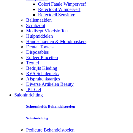
Colori Fatale Wimperverf
Refectocil Wimperverf
Refectocil Sensitive
Balletnaalden
Scrubzout
Medisept Vloeistoffen
Hulpmiddelen
Handschoenen & Mondmaskers
Dental Towels
Disposables
Epileer Pincetten
Textiel
Bedrijfs Kleding
RVS Schalen etc.
Afsprakenkaartjes
Diverse Artikelen Beauty
IPL Gel
Saloninrichting
Schoonheids Behandelstoelen
Saloninrichting
Pedicure Behandelstoelen