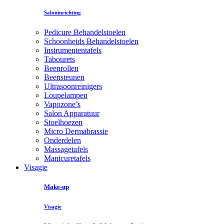
Saloninrichting
Pedicure Behandelstoelen
Schoonheids Behandelstoelen
Instrumententafels
Tabourets
Beenrollen
Beensteunen
Ultrasoonreinigers
Loupelampen
Vapozone’s
Salon Apparatuur
Stoelhoezen
Micro Dermabrassie
Onderdelen
Massagetafels
Manicuretafels
Visagie
Make-up
Visagie