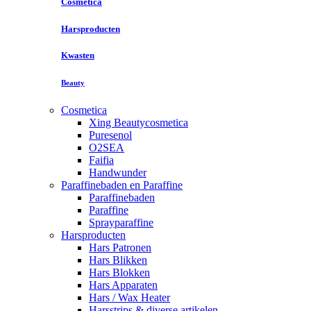
Cosmetica
Harsproducten
Kwasten
Beauty
Cosmetica
Xing Beautycosmetica
Puresenol
O2SEA
Faifia
Handwunder
Paraffinebaden en Paraffine
Paraffinebaden
Paraffine
Sprayparaffine
Harsproducten
Hars Patronen
Hars Blikken
Hars Blokken
Hars Apparaten
Hars / Wax Heater
Harsstrips & diverse artikelen