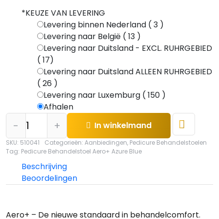
*
KEUZE VAN LEVERING
Levering binnen Nederland ( 3 )
Levering naar België ( 13 )
Levering naar Duitsland - EXCL. RUHRGEBIED
( 17)
Levering naar Duitsland ALLEEN RUHRGEBIED
( 26 )
Levering naar Luxemburg ( 150 )
Afhalen
Pedicure
-
+
In winkelmand
Behandelstoel
Aero+
SKU:
510041
Categorieën:
Aanbiedingen
,
Pedicure Behandelstoelen
Tag:
Pedicure Behandelstoel Aero+ Azure Blue
Azure
Blue
Beschrijving
hoeveelheid
Beoordelingen
Aero+ – De nieuwe standaard in behandelcomfort.