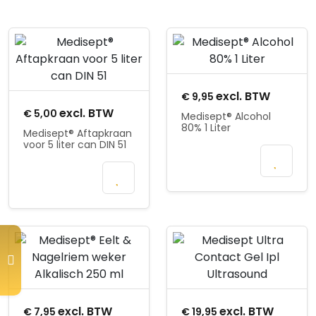
Product openen
Product openen
excl. BTW
€
9,95
excl. BTW
€
5,00
Medisept® Alcohol
80% 1 Liter
Medisept® Aftapkraan
voor 5 liter can DIN 51
Mail wanneer
In
beschikbaar
winkelmand
Product openen
Product openen
Oorspronkelijke
Huidige
excl. BTW
excl. BTW
€
7,95
€
19,95