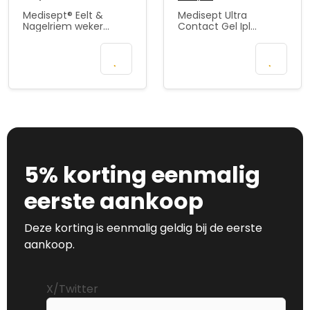
prijs
prijs
Medisept® Eelt &
Medisept Ultra
was:
is:
Nagelriem weker
Contact Gel Ipl
Alkalisch 250 ml
€
Ultrasound
€
Mail wanneer
In
24,95.
19,95.
beschikbaar
winkelmand
5% korting eenmalig
eerste aankoop
Deze korting is eenmalig geldig bij de eerste
aankoop.
X/Twitter