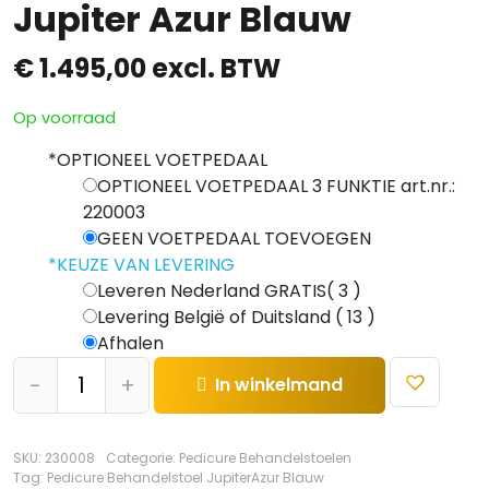
Jupiter Azur Blauw
€
1.495,00
excl. BTW
Op voorraad
*
OPTIONEEL VOETPEDAAL
OPTIONEEL VOETPEDAAL 3 FUNKTIE art.nr.:
220003
GEEN VOETPEDAAL TOEVOEGEN
*
KEUZE VAN LEVERING
Leveren Nederland GRATIS( 3 )
Levering België of Duitsland ( 13 )
Afhalen
Pedicure
-
+
In winkelmand
Behandelstoel
Jupiter
Azur
SKU:
230008
Categorie:
Pedicure Behandelstoelen
Blauw
Tag:
Pedicure Behandelstoel JupiterAzur Blauw