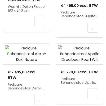
€
49,95
excl. BTW
€
1.495,00
Warmte Deken Fleece
180 x 240 cm
Pedicure
Behandelstoel Jupiter
In
Earl Grey
winkelmand
Selecteer
Opties
Product openen
Product openen
excl.
excl. BTW
€
2.495,00
€
1.770,00
BTW
Pedicure
Behandelstoel Apollo
Pedicure
Draaibaar Pearl Wit
Behandelstoel Aero+
Selecteer
Kaki Nature
In
Opties
winkelmand