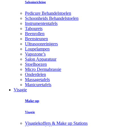
Saloninrichting
Pedicure Behandelstoelen
Schoonheids Behandelstoelen
Instrumententafels
Tabourets
Beenrollen
Beensteunen
Ultrasoonreinigers
Loupelampen
Vapozone’s
Salon Apparatuur
Stoelhoezen
Micro Dermabrassie
Onderdelen
Massagetafels
Manicuretafels
Visagie
Make-up
Visagie
Visagiekoffers & Make up Stations