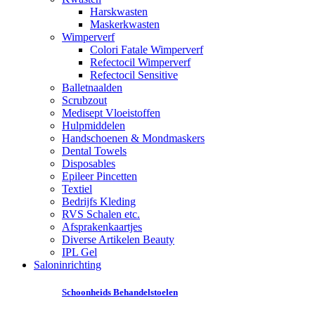
Harskwasten
Maskerkwasten
Wimperverf
Colori Fatale Wimperverf
Refectocil Wimperverf
Refectocil Sensitive
Balletnaalden
Scrubzout
Medisept Vloeistoffen
Hulpmiddelen
Handschoenen & Mondmaskers
Dental Towels
Disposables
Epileer Pincetten
Textiel
Bedrijfs Kleding
RVS Schalen etc.
Afsprakenkaartjes
Diverse Artikelen Beauty
IPL Gel
Saloninrichting
Schoonheids Behandelstoelen