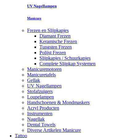
UV Nagellampen
Manicure
Frezen en Slijpkapjes
Diamant Frezen
Keramische Frezen
Tungsten Frezen
Polijst Frezen
Slijpkapjes / Schuurkapjes
Complete Slijpkap Systemen
Manicuremotoren
Manicuretafels
Gellak
UV Nagellampen
Stofafzuigers
Loupelampen
Handschoenen & Mondmaskers
Acryl Producten
Instrumenten
Nagellak
Dental Towels
Diverse Artikelen Manicure
Tattoo