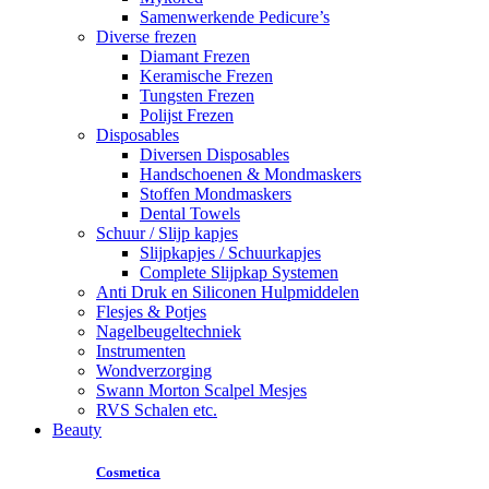
Samenwerkende Pedicure’s
Diverse frezen
Diamant Frezen
Keramische Frezen
Tungsten Frezen
Polijst Frezen
Disposables
Diversen Disposables
Handschoenen & Mondmaskers
Stoffen Mondmaskers
Dental Towels
Schuur / Slijp kapjes
Slijpkapjes / Schuurkapjes
Complete Slijpkap Systemen
Anti Druk en Siliconen Hulpmiddelen
Flesjes & Potjes
Nagelbeugeltechniek
Instrumenten
Wondverzorging
Swann Morton Scalpel Mesjes
RVS Schalen etc.
Beauty
Cosmetica