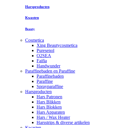
Harsproducten
Kwasten
Beauty
Cosmetica
Xing Beautycosmetica
Puresenol
O2SEA
Faifia
Handwunder
Paraffinebaden en Paraffine
Paraffinebaden
Paraffine
Sprayparaffine
Harsproducten
Hars Patronen
Hars Blikken
Hars Blokken
Hars Apparaten
Hars / Wax Heater
Harsstrips & diverse artikelen
Kwasten