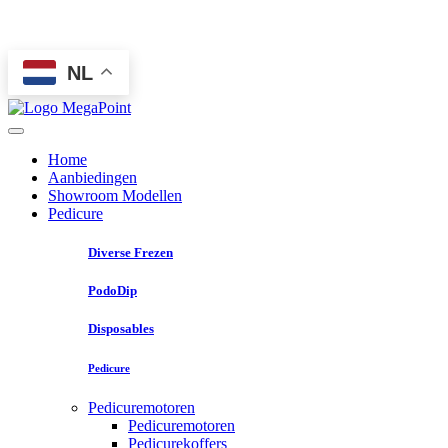
NL
Home
Aanbiedingen
Showroom Modellen
Pedicure
Diverse Frezen
PodoDip
Disposables
Pedicure
Pedicuremotoren
Pedicuremotoren
Pedicurekoffers