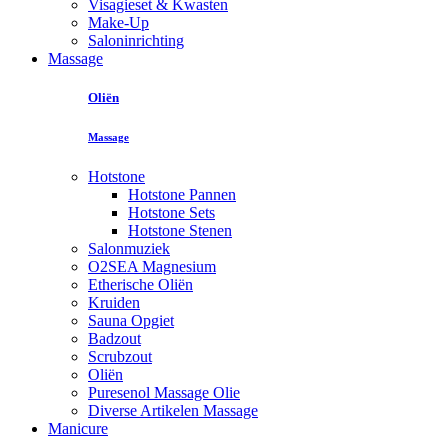
Visagieset & Kwasten
Make-Up
Saloninrichting
Massage
Oliën
Massage
Hotstone
Hotstone Pannen
Hotstone Sets
Hotstone Stenen
Salonmuziek
O2SEA Magnesium
Etherische Oliën
Kruiden
Sauna Opgiet
Badzout
Scrubzout
Oliën
Puresenol Massage Olie
Diverse Artikelen Massage
Manicure