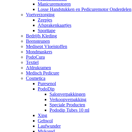
Manicuremotoren
Losse Handstukken en Pedicuremotor Onderdelen
Voetverzorging
Zeepjes
Afsprakenkaartjes
Sporttape
Bedrijfs Kleding
Beensteunen
Medisept Vloeistoffen
Mondmaskers
PodoCura
Textiel
Afdrukramen
Medisch Pedicure
Cosmetica
Puresenol
PodoDip
Salonverpakkingen
Verkoopverpakking
Speciale Producten
Pododip Tubes 10 ml
Xing
Gehwol
Laufwunder
Mykored