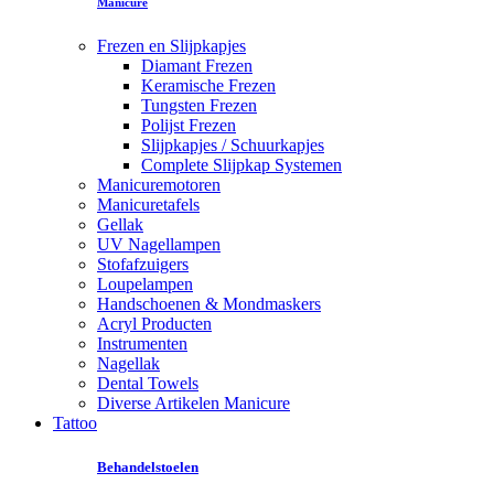
Manicure
Frezen en Slijpkapjes
Diamant Frezen
Keramische Frezen
Tungsten Frezen
Polijst Frezen
Slijpkapjes / Schuurkapjes
Complete Slijpkap Systemen
Manicuremotoren
Manicuretafels
Gellak
UV Nagellampen
Stofafzuigers
Loupelampen
Handschoenen & Mondmaskers
Acryl Producten
Instrumenten
Nagellak
Dental Towels
Diverse Artikelen Manicure
Tattoo
Behandelstoelen