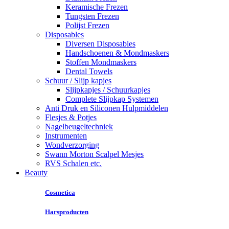
Keramische Frezen
Tungsten Frezen
Polijst Frezen
Disposables
Diversen Disposables
Handschoenen & Mondmaskers
Stoffen Mondmaskers
Dental Towels
Schuur / Slijp kapjes
Slijpkapjes / Schuurkapjes
Complete Slijpkap Systemen
Anti Druk en Siliconen Hulpmiddelen
Flesjes & Potjes
Nagelbeugeltechniek
Instrumenten
Wondverzorging
Swann Morton Scalpel Mesjes
RVS Schalen etc.
Beauty
Cosmetica
Harsproducten