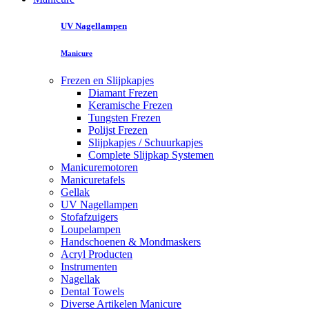
UV Nagellampen
Manicure
Frezen en Slijpkapjes
Diamant Frezen
Keramische Frezen
Tungsten Frezen
Polijst Frezen
Slijpkapjes / Schuurkapjes
Complete Slijpkap Systemen
Manicuremotoren
Manicuretafels
Gellak
UV Nagellampen
Stofafzuigers
Loupelampen
Handschoenen & Mondmaskers
Acryl Producten
Instrumenten
Nagellak
Dental Towels
Diverse Artikelen Manicure