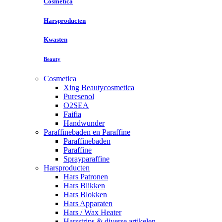
Cosmetica
Harsproducten
Kwasten
Beauty
Cosmetica
Xing Beautycosmetica
Puresenol
O2SEA
Faifia
Handwunder
Paraffinebaden en Paraffine
Paraffinebaden
Paraffine
Sprayparaffine
Harsproducten
Hars Patronen
Hars Blikken
Hars Blokken
Hars Apparaten
Hars / Wax Heater
Harsstrips & diverse artikelen