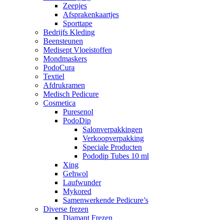
Zeepjes
Afsprakenkaartjes
Sporttape
Bedrijfs Kleding
Beensteunen
Medisept Vloeistoffen
Mondmaskers
PodoCura
Textiel
Afdrukramen
Medisch Pedicure
Cosmetica
Puresenol
PodoDip
Salonverpakkingen
Verkoopverpakking
Speciale Producten
Pododip Tubes 10 ml
Xing
Gehwol
Laufwunder
Mykored
Samenwerkende Pedicure’s
Diverse frezen
Diamant Frezen