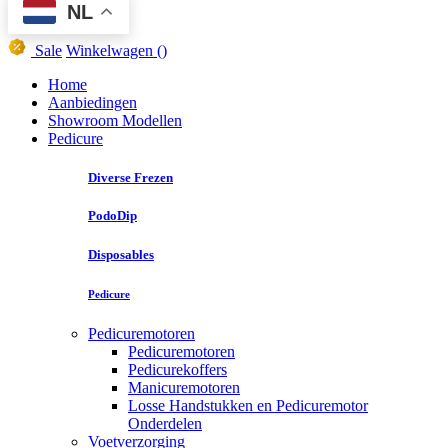
NL
Sale
Winkelwagen
()
Home
Aanbiedingen
Showroom Modellen
Pedicure
Diverse Frezen
PodoDip
Disposables
Pedicure
Pedicuremotoren
Pedicuremotoren
Pedicurekoffers
Manicuremotoren
Losse Handstukken en Pedicuremotor
Onderdelen
Voetverzorging