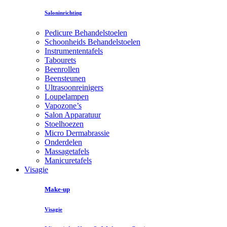
Saloninrichting
Pedicure Behandelstoelen
Schoonheids Behandelstoelen
Instrumententafels
Tabourets
Beenrollen
Beensteunen
Ultrasoonreinigers
Loupelampen
Vapozone’s
Salon Apparatuur
Stoelhoezen
Micro Dermabrassie
Onderdelen
Massagetafels
Manicuretafels
Visagie
Make-up
Visagie