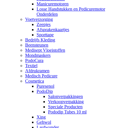
Manicuremotoren
Losse Handstukken en Pedicuremotor
Onderdelen
Voetverzorging
Zeepjes
Afsprakenkaartjes
Sporttape
Bedrijfs Kleding
Beensteunen
Medisept Vloeistoffen
Mondmaskers
PodoCura
Textiel
Afdrukramen
Medisch Pedicure
Cosmetica
Puresenol
PodoDip
Salonverpakkingen
Verkoopverpakking
Speciale Producten
Pododip Tubes 10 ml
Xing
Gehwol
Laufwunder