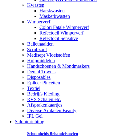
Kwasten
Harskwasten
Maskerkwasten
Wimperverf
Colori Fatale Wimperverf
Refectocil Wimperverf
Refectocil Sensitive
Balletnaalden
Scrubzout
Medisept Vloeistoffen
Hulpmiddelen
Handschoenen & Mondmaskers
Dental Towels
Disposables
Epileer Pincetten
Textiel
Bedrijfs Kleding
RVS Schalen etc.
Afsprakenkaartjes
Diverse Artikelen Beauty
IPL Gel
Saloninrichting
Schoonheids Behandelstoelen