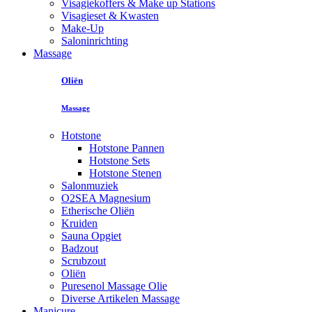
Visagiekoffers & Make up Stations
Visagieset & Kwasten
Make-Up
Saloninrichting
Massage
Oliën
Massage
Hotstone
Hotstone Pannen
Hotstone Sets
Hotstone Stenen
Salonmuziek
O2SEA Magnesium
Etherische Oliën
Kruiden
Sauna Opgiet
Badzout
Scrubzout
Oliën
Puresenol Massage Olie
Diverse Artikelen Massage
Manicure