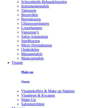
Schoonheids Behandelstoelen
Instrumententafels
Tabourets
Beenrollen
Beensteunen
Ultrasoonreinigers
Loupelampen
Vapozone’s
Salon Apparatuur
Stoelhoezen
Micro Dermabrassie
Onderdelen
Massagetafels
Manicuretafels
Visagie
Make-up
Visagie
Visagiekoffers & Make up Stations
Visagieset & Kwasten
Make-Up
Saloninrichting