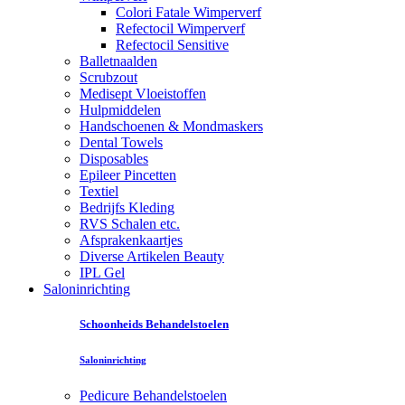
Colori Fatale Wimperverf
Refectocil Wimperverf
Refectocil Sensitive
Balletnaalden
Scrubzout
Medisept Vloeistoffen
Hulpmiddelen
Handschoenen & Mondmaskers
Dental Towels
Disposables
Epileer Pincetten
Textiel
Bedrijfs Kleding
RVS Schalen etc.
Afsprakenkaartjes
Diverse Artikelen Beauty
IPL Gel
Saloninrichting
Schoonheids Behandelstoelen
Saloninrichting
Pedicure Behandelstoelen