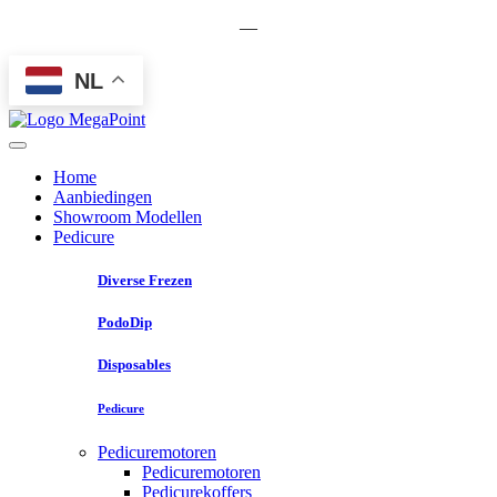
—
NL
Home
Aanbiedingen
Showroom Modellen
Pedicure
Diverse Frezen
PodoDip
Disposables
Pedicure
Pedicuremotoren
Pedicuremotoren
Pedicurekoffers