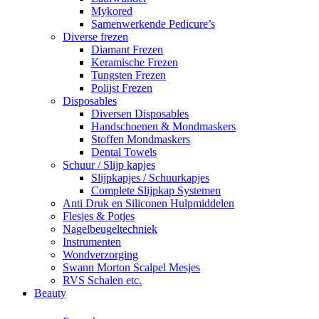
Mykored
Samenwerkende Pedicure’s
Diverse frezen
Diamant Frezen
Keramische Frezen
Tungsten Frezen
Polijst Frezen
Disposables
Diversen Disposables
Handschoenen & Mondmaskers
Stoffen Mondmaskers
Dental Towels
Schuur / Slijp kapjes
Slijpkapjes / Schuurkapjes
Complete Slijpkap Systemen
Anti Druk en Siliconen Hulpmiddelen
Flesjes & Potjes
Nagelbeugeltechniek
Instrumenten
Wondverzorging
Swann Morton Scalpel Mesjes
RVS Schalen etc.
Beauty