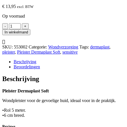
€
13,95
excl. BTW
Op voorraad
Pleister
-
+
Dermaplast
In winkelmand
Soft
hoeveelheid
SKU:
553002
Categorie:
Wondverzorging
Tags:
dermaplast
,
pleister
,
Pleister Dermaplast Soft
,
sensitive
Beschrijving
Beoordelingen
Beschrijving
Pleister Dermaplast Soft
Wondpleister voor de gevoelige huid, ideaal voor in de praktijk.
•Rol 5 meter.
•6 cm breed.
Reviews