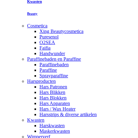
Kwasten
Beauty
Cosmetica
Xing Beautycosmetica
Puresenol
O2SEA
Faifia
Handwunder
Paraffinebaden en Paraffine
Paraffinebaden
Paraffine
Sprayparaffine
Harsproducten
Hars Patronen
Hars Blikken
Hars Blokken
Hars Apparaten
Hars / Wax Heater
Harsstrips & diverse artikelen
Kwasten
Harskwasten
Maskerkwasten
Wimperverf