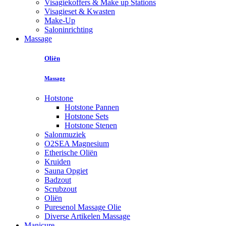
Visagiekoffers & Make up Stations
Visagieset & Kwasten
Make-Up
Saloninrichting
Massage
Oliën
Massage
Hotstone
Hotstone Pannen
Hotstone Sets
Hotstone Stenen
Salonmuziek
O2SEA Magnesium
Etherische Oliën
Kruiden
Sauna Opgiet
Badzout
Scrubzout
Oliën
Puresenol Massage Olie
Diverse Artikelen Massage
Manicure