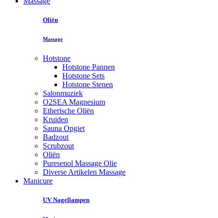
Massage
Oliën
Massage
Hotstone
Hotstone Pannen
Hotstone Sets
Hotstone Stenen
Salonmuziek
O2SEA Magnesium
Etherische Oliën
Kruiden
Sauna Opgiet
Badzout
Scrubzout
Oliën
Puresenol Massage Olie
Diverse Artikelen Massage
Manicure
UV Nagellampen