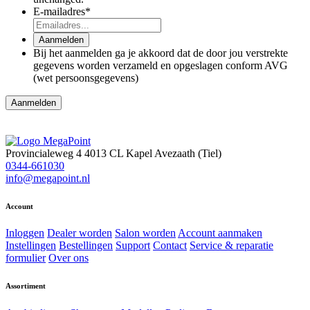
E-mailadres
*
Aanmelden
Bij het aanmelden ga je akkoord dat de door jou verstrekte
gegevens worden verzameld en opgeslagen conform AVG
(wet persoonsgegevens)
Aanmelden
Provincialeweg 4
4013 CL Kapel Avezaath (Tiel)
0344-661030
info@megapoint.nl
Account
Inloggen
Dealer worden
Salon worden
Account aanmaken
Instellingen
Bestellingen
Support
Contact
Service & reparatie
formulier
Over ons
Assortiment