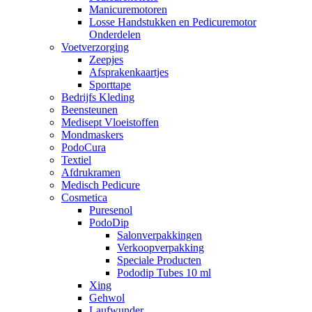
Manicuremotoren
Losse Handstukken en Pedicuremotor
Onderdelen
Voetverzorging
Zeepjes
Afsprakenkaartjes
Sporttape
Bedrijfs Kleding
Beensteunen
Medisept Vloeistoffen
Mondmaskers
PodoCura
Textiel
Afdrukramen
Medisch Pedicure
Cosmetica
Puresenol
PodoDip
Salonverpakkingen
Verkoopverpakking
Speciale Producten
Pododip Tubes 10 ml
Xing
Gehwol
Laufwunder