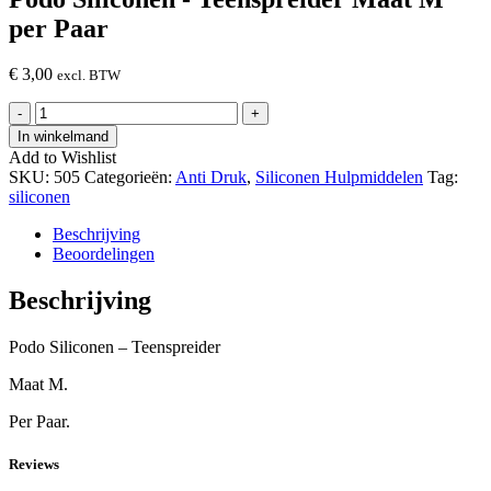
per Paar
€
3,00
excl. BTW
Podo
-
+
Siliconen
In winkelmand
-
Add to Wishlist
Teenspreider
SKU:
505
Categorieën:
Anti Druk
,
Siliconen Hulpmiddelen
Tag:
Maat
siliconen
M
per
Beschrijving
Paar
Beoordelingen
hoeveelheid
Beschrijving
Podo Siliconen – Teenspreider
Maat M.
Per Paar.
Reviews