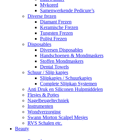
Mykored
Samenwerkende Pedicure’s
Diverse frezen
Diamant Frezen
Keramische Frezen
Tungsten Frezen
Polijst Frezen
Disposables
Diversen Disposables
Handschoenen & Mondmaskers
Stoffen Mondmaskers
Dental Towels
Schuur / Slijp kapjes
Slijpkapjes / Schuurkapjes
Complete Slijpkap Systemen
Anti Druk en Siliconen Hulpmiddelen
Flesjes & Potjes
Nagelbeugeltechniek
Instrumenten
Wondverzorging
Swann Morton Scalpel Mesjes
RVS Schalen etc.
Beauty