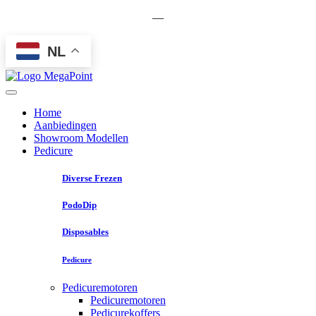
—
NL
Home
Aanbiedingen
Showroom Modellen
Pedicure
Diverse Frezen
PodoDip
Disposables
Pedicure
Pedicuremotoren
Pedicuremotoren
Pedicurekoffers