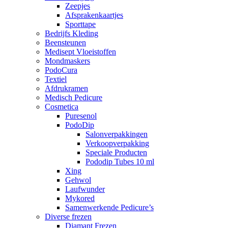
Zeepjes
Afsprakenkaartjes
Sporttape
Bedrijfs Kleding
Beensteunen
Medisept Vloeistoffen
Mondmaskers
PodoCura
Textiel
Afdrukramen
Medisch Pedicure
Cosmetica
Puresenol
PodoDip
Salonverpakkingen
Verkoopverpakking
Speciale Producten
Pododip Tubes 10 ml
Xing
Gehwol
Laufwunder
Mykored
Samenwerkende Pedicure’s
Diverse frezen
Diamant Frezen