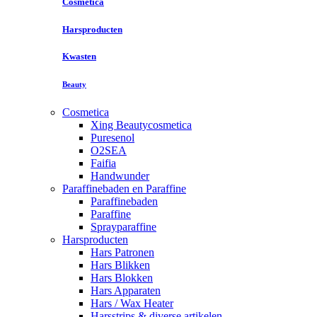
Cosmetica
Harsproducten
Kwasten
Beauty
Cosmetica
Xing Beautycosmetica
Puresenol
O2SEA
Faifia
Handwunder
Paraffinebaden en Paraffine
Paraffinebaden
Paraffine
Sprayparaffine
Harsproducten
Hars Patronen
Hars Blikken
Hars Blokken
Hars Apparaten
Hars / Wax Heater
Harsstrips & diverse artikelen