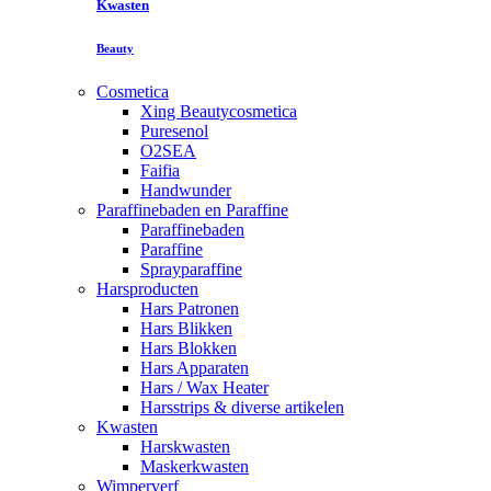
Kwasten
Beauty
Cosmetica
Xing Beautycosmetica
Puresenol
O2SEA
Faifia
Handwunder
Paraffinebaden en Paraffine
Paraffinebaden
Paraffine
Sprayparaffine
Harsproducten
Hars Patronen
Hars Blikken
Hars Blokken
Hars Apparaten
Hars / Wax Heater
Harsstrips & diverse artikelen
Kwasten
Harskwasten
Maskerkwasten
Wimperverf