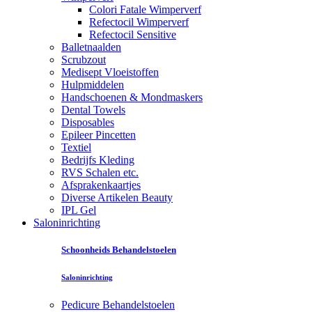
Colori Fatale Wimperverf
Refectocil Wimperverf
Refectocil Sensitive
Balletnaalden
Scrubzout
Medisept Vloeistoffen
Hulpmiddelen
Handschoenen & Mondmaskers
Dental Towels
Disposables
Epileer Pincetten
Textiel
Bedrijfs Kleding
RVS Schalen etc.
Afsprakenkaartjes
Diverse Artikelen Beauty
IPL Gel
Saloninrichting
Schoonheids Behandelstoelen
Saloninrichting
Pedicure Behandelstoelen