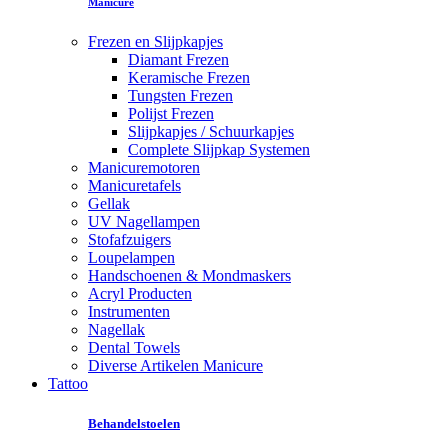
Manicure
Frezen en Slijpkapjes
Diamant Frezen
Keramische Frezen
Tungsten Frezen
Polijst Frezen
Slijpkapjes / Schuurkapjes
Complete Slijpkap Systemen
Manicuremotoren
Manicuretafels
Gellak
UV Nagellampen
Stofafzuigers
Loupelampen
Handschoenen & Mondmaskers
Acryl Producten
Instrumenten
Nagellak
Dental Towels
Diverse Artikelen Manicure
Tattoo
Behandelstoelen