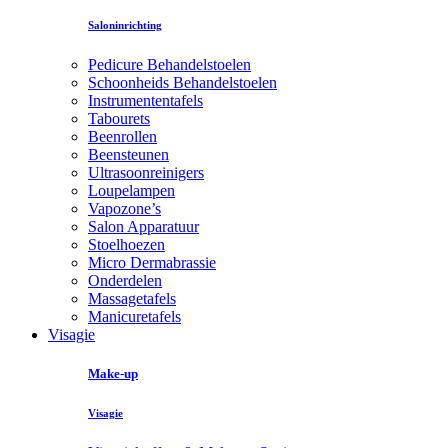
Saloninrichting
Pedicure Behandelstoelen
Schoonheids Behandelstoelen
Instrumententafels
Tabourets
Beenrollen
Beensteunen
Ultrasoonreinigers
Loupelampen
Vapozone’s
Salon Apparatuur
Stoelhoezen
Micro Dermabrassie
Onderdelen
Massagetafels
Manicuretafels
Visagie
Make-up
Visagie