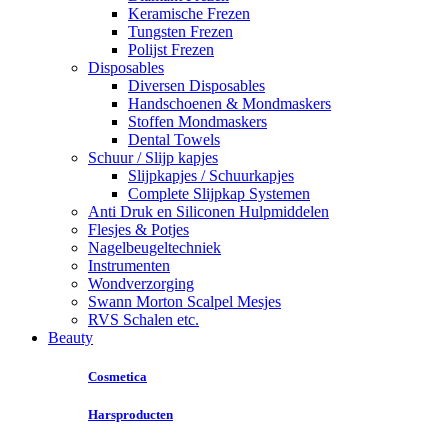
Keramische Frezen
Tungsten Frezen
Polijst Frezen
Disposables
Diversen Disposables
Handschoenen & Mondmaskers
Stoffen Mondmaskers
Dental Towels
Schuur / Slijp kapjes
Slijpkapjes / Schuurkapjes
Complete Slijpkap Systemen
Anti Druk en Siliconen Hulpmiddelen
Flesjes & Potjes
Nagelbeugeltechniek
Instrumenten
Wondverzorging
Swann Morton Scalpel Mesjes
RVS Schalen etc.
Beauty
Cosmetica
Harsproducten