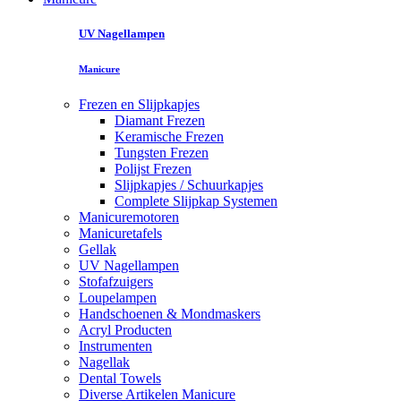
UV Nagellampen
Manicure
Frezen en Slijpkapjes
Diamant Frezen
Keramische Frezen
Tungsten Frezen
Polijst Frezen
Slijpkapjes / Schuurkapjes
Complete Slijpkap Systemen
Manicuremotoren
Manicuretafels
Gellak
UV Nagellampen
Stofafzuigers
Loupelampen
Handschoenen & Mondmaskers
Acryl Producten
Instrumenten
Nagellak
Dental Towels
Diverse Artikelen Manicure