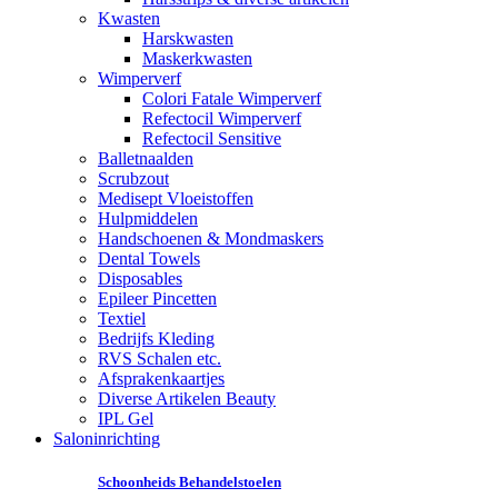
Kwasten
Harskwasten
Maskerkwasten
Wimperverf
Colori Fatale Wimperverf
Refectocil Wimperverf
Refectocil Sensitive
Balletnaalden
Scrubzout
Medisept Vloeistoffen
Hulpmiddelen
Handschoenen & Mondmaskers
Dental Towels
Disposables
Epileer Pincetten
Textiel
Bedrijfs Kleding
RVS Schalen etc.
Afsprakenkaartjes
Diverse Artikelen Beauty
IPL Gel
Saloninrichting
Schoonheids Behandelstoelen