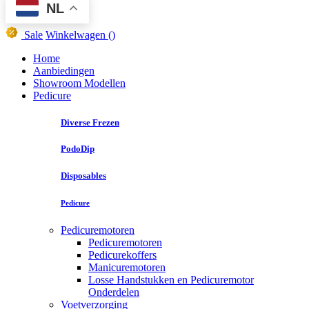
NL
Sale
Winkelwagen
()
Home
Aanbiedingen
Showroom Modellen
Pedicure
Diverse Frezen
PodoDip
Disposables
Pedicure
Pedicuremotoren
Pedicuremotoren
Pedicurekoffers
Manicuremotoren
Losse Handstukken en Pedicuremotor
Onderdelen
Voetverzorging