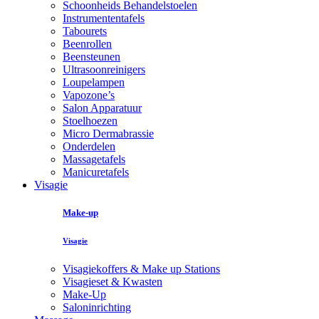
Schoonheids Behandelstoelen
Instrumententafels
Tabourets
Beenrollen
Beensteunen
Ultrasoonreinigers
Loupelampen
Vapozone’s
Salon Apparatuur
Stoelhoezen
Micro Dermabrassie
Onderdelen
Massagetafels
Manicuretafels
Visagie
Make-up
Visagie
Visagiekoffers & Make up Stations
Visagieset & Kwasten
Make-Up
Saloninrichting