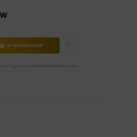
TW
In winkelmand
Cura
Tag:
Podocure Rapido Eeltweker 1 liter