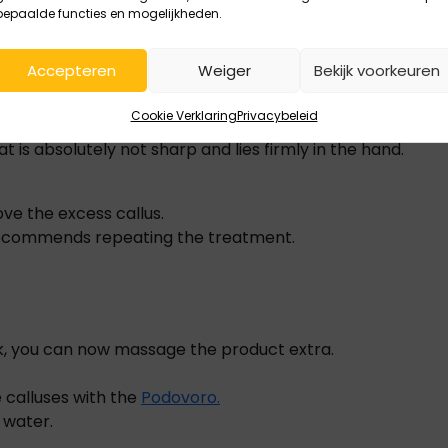
bepaalde functies en mogelijkheden.
r example, plastic kitchen foil or with the specially avail
Accepteren
Weiger
Bekijk voorkeuren
Cookie Verklaring
Privacybeleid
he callus for 8-10 minutes and then scrape it away quickly
t is absolutely not sharp and lies firmly in the hand.
ove the excess callus.
ra recommends repeating the treatment.
ock, you can now massage the product extra.
 calluses with the
Podovoro.
 water.