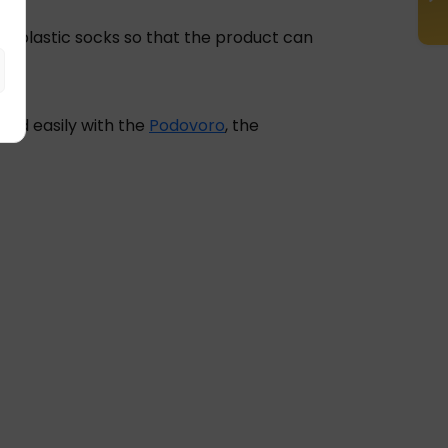
able plastic socks so that the product can
 and easily with the
Podovoro
, the