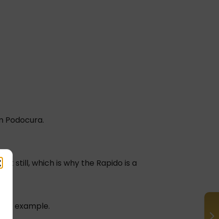
om Podocura.
t still, which is why the Rapido is a
 for example.