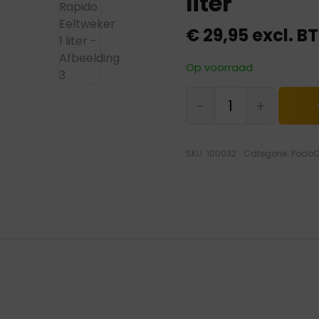
liter
€
29,95
excl. B
Op voorraad
PodoCura
-
+
Rapido
Eeltweker
1
SKU:
100032
Categorie:
Podo
liter
hoeveelheid