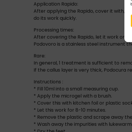
Application Rapido:
After applying the Rapido, cover it with, fo
do its work quickly.
Processing times:
After covering the Rapido, let it work on t
Podovoro is a stainless steel instrument tha
Rare:
In general, 1 treatment is sufficient to rem
If the callus layer is very thick, Podocu
Instructions :
* Fill 10ml into a small measuring cup.
* Apply the microgel with a brush.
* Cover this with kitchen foil or plastic s
* Let this work for 8-10 minutes.
* Remove the plastic and scrape away the
* Wash away the impurities with lukewarm
* Dry the feet.