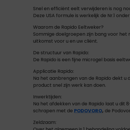
Snel en efficiënt eelt verwijderen is nog 
Deze USA formule is werkelijk de Nr.1 onde
Waarom de Rapido Eeltweker?
Sommige doelgroepen zijn bang voor het me
uitkomst voor u en uw cliënt.
De structuur van Rapido:
De Rapido is een fijne microgel basis eelt
Applicatie Rapido:
Na het aanbrengen van de Rapido dekt u dit
product snel zijn werk kan doen.
Inwerktijden:
Na het afdekken van de Rapido laat u dit 
schrapen met de
PODOVORO
,
de Podovoro
Zeldzaam:
Over het algemeen is 1 behandeling voldoe