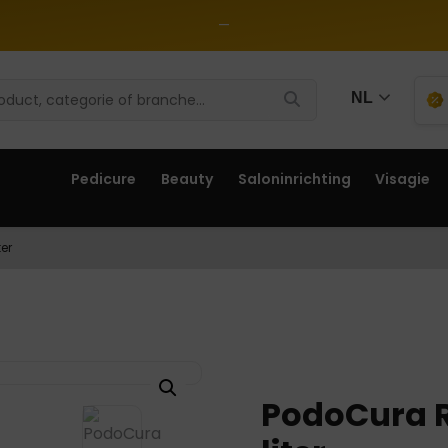
—
NL
Pedicure
Beauty
Saloninrichting
Visagie
er
PodoCura R