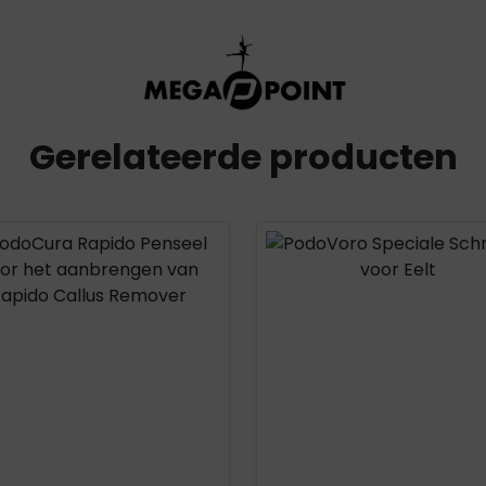
Gerelateerde producten
uct openen
Product openen