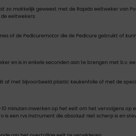
nooit zo makkelijk geweest met de Rapido eeltweker van P
r de eeltwekers.
s of de Pedicuremotor die de Pedicure gebruikt of kunnen
weker en is in enkele seconden aan te brengen met b.v. ee
 af met bijvoorbeeld plastic keukenfolie of met de speci
8-10 minuten inwerken op het eelt om het vervolgens op 
 is een rvs instrument die absoluut niet scherp is en stevi
nde om het overtollige eelt te verwijderen.