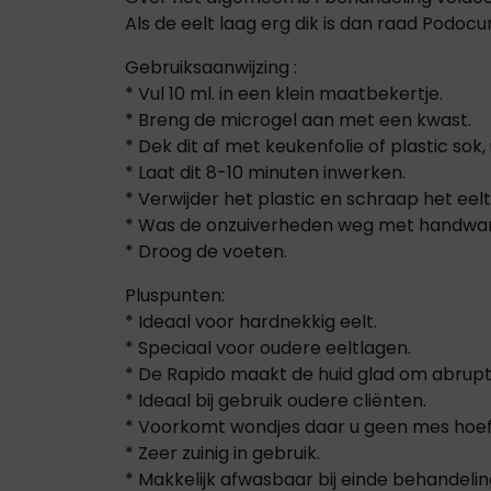
Als de eelt laag erg dik is dan raad Podoc
Gebruiksaanwijzing :
* Vul 10 ml. in een klein maatbekertje.
* Breng de microgel aan met een kwast.
* Dek dit af met keukenfolie of plastic sok
* Laat dit 8-10 minuten inwerken.
* Verwijder het plastic en schraap het ee
* Was de onzuiverheden weg met handwa
* Droog de voeten.
Pluspunten:
* Ideaal voor hardnekkig eelt.
* Speciaal voor oudere eeltlagen.
* De Rapido maakt de huid glad om abrupt
* Ideaal bij gebruik oudere cliënten.
* Voorkomt wondjes daar u geen mes hoeft
* Zeer zuinig in gebruik.
* Makkelijk afwasbaar bij einde behandelin