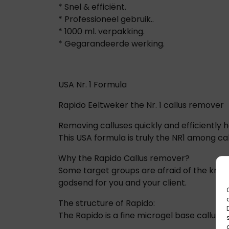
* Snel & efficiënt.
* Professioneel gebruik..
* 1000 ml. verpakking.
* Gegarandeerde werking.
USA Nr. 1 Formula
Rapido Eeltweker the Nr. 1 callus remover
Removing calluses quickly and efficiently
This USA formula is truly the NR1 among c
Why the Rapido Callus remover?
Some target groups are afraid of the knife 
godsend for you and your client.
The structure of Rapido:
The Rapido is a fine microgel base callus 