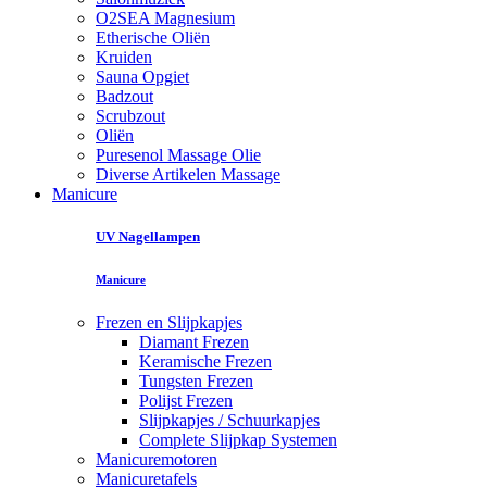
O2SEA Magnesium
Etherische Oliën
Kruiden
Sauna Opgiet
Badzout
Scrubzout
Oliën
Puresenol Massage Olie
Diverse Artikelen Massage
Manicure
UV Nagellampen
Manicure
Frezen en Slijpkapjes
Diamant Frezen
Keramische Frezen
Tungsten Frezen
Polijst Frezen
Slijpkapjes / Schuurkapjes
Complete Slijpkap Systemen
Manicuremotoren
Manicuretafels