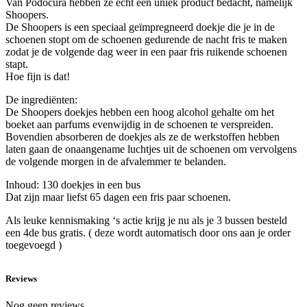
Van Podocura hebben ze echt een uniek product bedacht, namelijk
Shoopers.
De Shoopers is een speciaal geïmpregneerd doekje die je in de
schoenen stopt om de schoenen gedurende de nacht fris te maken
zodat je de volgende dag weer in een paar fris ruikende schoenen
stapt.
Hoe fijn is dat!
De ingrediënten:
De Shoopers doekjes hebben een hoog alcohol gehalte om het
boeket aan parfums evenwijdig in de schoenen te verspreiden.
Bovendien absorberen de doekjes als ze de werkstoffen hebben
laten gaan de onaangename luchtjes uit de schoenen om vervolgens
de volgende morgen in de afvalemmer te belanden.
Inhoud: 130 doekjes in een bus
Dat zijn maar liefst 65 dagen een fris paar schoenen.
Als leuke kennismaking ‘s actie krijg je nu als je 3 bussen besteld
een 4de bus gratis. ( deze wordt automatisch door ons aan je order
toegevoegd )
Reviews
Nog geen reviews.