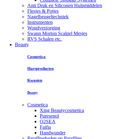
Anti Druk en Siliconen Hulpmiddelen
Flesjes & Potjes
Nagelbeugeltechniek
Instrumenten
Wondverzorging
Swann Morton Scalpel Mesjes
RVS Schalen etc.
Beauty
Cosmetica
Harsproducten
Kwasten
Beauty
Cosmetica
Xing Beautycosmetica
Puresenol
O2SEA
Faifia
Handwunder
Paraffinebaden en Paraffine