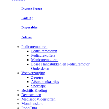
Diverse Frezen
PodoDip
Disposables
Pedicure
Pedicuremotoren
Pedicuremotoren
Pedicurekoffers
Manicuremotoren
Losse Handstukken en Pedicuremotor
Onderdelen
Voetverzorging
Zeepjes
Afsprakenkaartjes
Sporttape
Bedrijfs Kleding
Beensteunen
Medisept Vloeistoffen
Mondmaskers
PodoCura