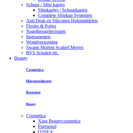
Schuur / Slijp kapjes
Slijpkapjes / Schuurkapjes
Complete Slijpkap Systemen
Anti Druk en Siliconen Hulpmiddelen
Flesjes & Potjes
Nagelbeugeltechniek
Instrumenten
Wondverzorging
Swann Morton Scalpel Mesjes
RVS Schalen etc.
Beauty
Cosmetica
Harsproducten
Kwasten
Beauty
Cosmetica
Xing Beautycosmetica
Puresenol
O2SEA