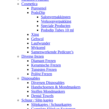
Cosmetica
Puresenol
PodoDip
Salonverpakkingen
Verkoopverpakking
Speciale Producten
Pododip Tubes 10 ml
Xing
Gehwol
Laufwunder
Mykored
Samenwerkende Pedicure’s
Diverse frezen
Diamant Frezen
Keramische Frezen
Tungsten Frezen
Polijst Frezen
Disposables
Diversen Disposables
Handschoenen & Mondmaskers
Stoffen Mondmaskers
Dental Towels
Schuur / Slijp kapjes
Slijpkapjes / Schuurkapjes
Complete Slijpkap Systemen