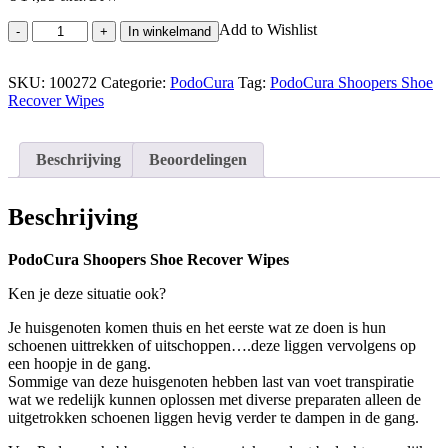
PodoCura
Add to Wishlist
-
+
In winkelmand
Shoopers
Shoe
SKU:
Recover
100272
Categorie:
PodoCura
Tag:
PodoCura Shoopers Shoe
Recover Wipes
Wipes
hoeveelheid
Beschrijving
Beoordelingen
Beschrijving
PodoCura Shoopers Shoe Recover Wipes
Ken je deze situatie ook?
Je huisgenoten komen thuis en het eerste wat ze doen is hun
schoenen uittrekken of uitschoppen….deze liggen vervolgens op
een hoopje in de gang.
Sommige van deze huisgenoten hebben last van voet transpiratie
wat we redelijk kunnen oplossen met diverse preparaten alleen de
uitgetrokken schoenen liggen hevig verder te dampen in de gang.