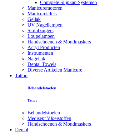
Complete Slijpkap Systemen
Manicuremotoren
Manicuretafels
Gellak
UV Nagellampen
Stofafzuigers
Loupelampen
Handschoenen & Mondmaskers
Acryl Producten
Instrumenten
Nagellak
Dental Towels
Diverse Artikelen Manicure
Tattoo
Behandelstoelen
Tattoo
Behandelstoelen
Medisept Vloeistoffen
Handschoenen & Mondmaskers
Dental