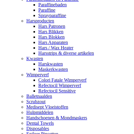
Paraffinebaden
Paraffine
Sprayparaffine
Harsproducten
Hars Patronen
Hars Blikken
Hars Blokken
Hars Apparaten
Hars / Wax Heater
Harsstrips & diverse artikelen
Kwasten
Harskwasten
Maskerkwasten
Wimperverf
Colori Fatale Wimperverf
Refectocil Wimperverf
Refectocil Sensitive
Balletnaalden
Scrubzout
Medisept Vloeistoffen
Hulpmiddelen
Handschoenen & Mondmaskers
Dental Towels
Disposables
Epileer Pincetten