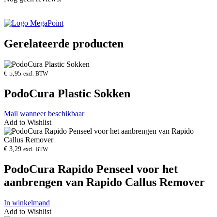
Gerelateerde producten
Product
openen
€
5,95
excl. BTW
PodoCura Plastic Sokken
Mail wanneer beschikbaar
Add to Wishlist
Product
openen
€
3,29
excl. BTW
PodoCura Rapido Penseel voor het
aanbrengen van Rapido Callus Remover
In winkelmand
Add to Wishlist