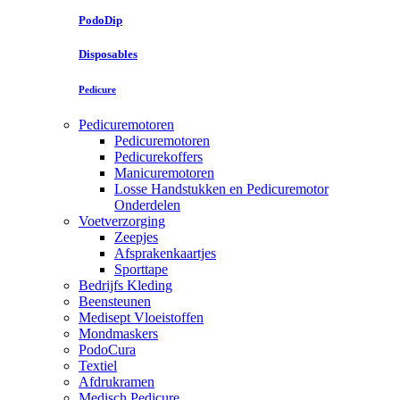
PodoDip
Disposables
Pedicure
Pedicuremotoren
Pedicuremotoren
Pedicurekoffers
Manicuremotoren
Losse Handstukken en Pedicuremotor
Onderdelen
Voetverzorging
Zeepjes
Afsprakenkaartjes
Sporttape
Bedrijfs Kleding
Beensteunen
Medisept Vloeistoffen
Mondmaskers
PodoCura
Textiel
Afdrukramen
Medisch Pedicure