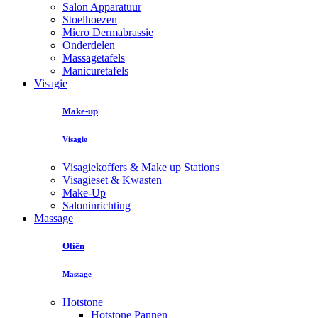
Salon Apparatuur
Stoelhoezen
Micro Dermabrassie
Onderdelen
Massagetafels
Manicuretafels
Visagie
Make-up
Visagie
Visagiekoffers & Make up Stations
Visagieset & Kwasten
Make-Up
Saloninrichting
Massage
Oliën
Massage
Hotstone
Hotstone Pannen