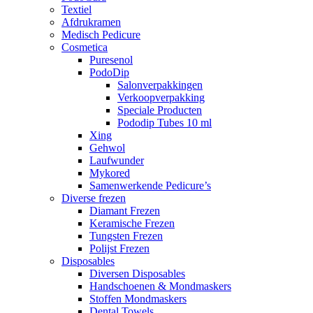
Textiel
Afdrukramen
Medisch Pedicure
Cosmetica
Puresenol
PodoDip
Salonverpakkingen
Verkoopverpakking
Speciale Producten
Pododip Tubes 10 ml
Xing
Gehwol
Laufwunder
Mykored
Samenwerkende Pedicure’s
Diverse frezen
Diamant Frezen
Keramische Frezen
Tungsten Frezen
Polijst Frezen
Disposables
Diversen Disposables
Handschoenen & Mondmaskers
Stoffen Mondmaskers
Dental Towels