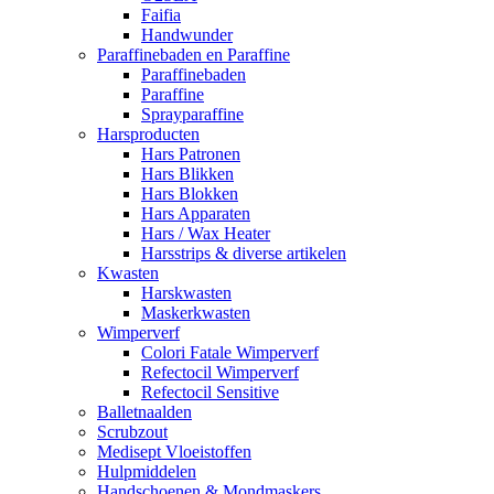
Faifia
Handwunder
Paraffinebaden en Paraffine
Paraffinebaden
Paraffine
Sprayparaffine
Harsproducten
Hars Patronen
Hars Blikken
Hars Blokken
Hars Apparaten
Hars / Wax Heater
Harsstrips & diverse artikelen
Kwasten
Harskwasten
Maskerkwasten
Wimperverf
Colori Fatale Wimperverf
Refectocil Wimperverf
Refectocil Sensitive
Balletnaalden
Scrubzout
Medisept Vloeistoffen
Hulpmiddelen
Handschoenen & Mondmaskers