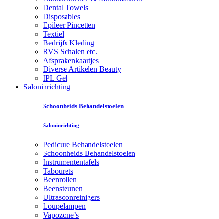
Dental Towels
Disposables
Epileer Pincetten
Textiel
Bedrijfs Kleding
RVS Schalen etc.
Afsprakenkaartjes
Diverse Artikelen Beauty
IPL Gel
Saloninrichting
Schoonheids Behandelstoelen
Saloninrichting
Pedicure Behandelstoelen
Schoonheids Behandelstoelen
Instrumententafels
Tabourets
Beenrollen
Beensteunen
Ultrasoonreinigers
Loupelampen
Vapozone’s