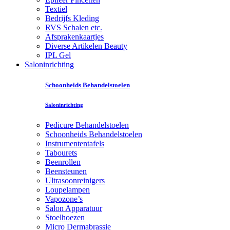
Textiel
Bedrijfs Kleding
RVS Schalen etc.
Afsprakenkaartjes
Diverse Artikelen Beauty
IPL Gel
Saloninrichting
Schoonheids Behandelstoelen
Saloninrichting
Pedicure Behandelstoelen
Schoonheids Behandelstoelen
Instrumententafels
Tabourets
Beenrollen
Beensteunen
Ultrasoonreinigers
Loupelampen
Vapozone’s
Salon Apparatuur
Stoelhoezen
Micro Dermabrassie