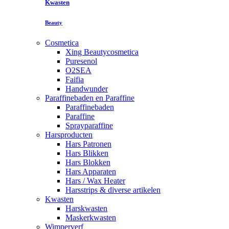
Kwasten
Beauty
Cosmetica
Xing Beautycosmetica
Puresenol
O2SEA
Faifia
Handwunder
Paraffinebaden en Paraffine
Paraffinebaden
Paraffine
Sprayparaffine
Harsproducten
Hars Patronen
Hars Blikken
Hars Blokken
Hars Apparaten
Hars / Wax Heater
Harsstrips & diverse artikelen
Kwasten
Harskwasten
Maskerkwasten
Wimperverf