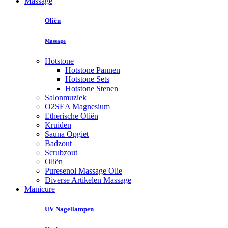
Massage
Oliën
Massage
Hotstone
Hotstone Pannen
Hotstone Sets
Hotstone Stenen
Salonmuziek
O2SEA Magnesium
Etherische Oliën
Kruiden
Sauna Opgiet
Badzout
Scrubzout
Oliën
Puresenol Massage Olie
Diverse Artikelen Massage
Manicure
UV Nagellampen