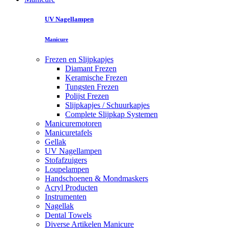
UV Nagellampen
Manicure
Frezen en Slijpkapjes
Diamant Frezen
Keramische Frezen
Tungsten Frezen
Polijst Frezen
Slijpkapjes / Schuurkapjes
Complete Slijpkap Systemen
Manicuremotoren
Manicuretafels
Gellak
UV Nagellampen
Stofafzuigers
Loupelampen
Handschoenen & Mondmaskers
Acryl Producten
Instrumenten
Nagellak
Dental Towels
Diverse Artikelen Manicure