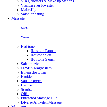
Visagiekoffers & Make up Stations
Visagieset & Kwasten
Make-Up
Saloninrichting
Massage
Oliën
Massage
Hotstone
Hotstone Pannen
Hotstone Sets
Hotstone Stenen
Salonmuziek
O2SEA Magnesium
Etherische Oliën
Kruiden
Sauna Opgiet
Badzout
Scrubzout
Oliën
Puresenol Massage Olie
Diverse Artikelen Massage
Manicure