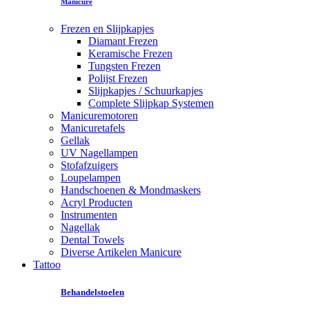
Manicure
Frezen en Slijpkapjes
Diamant Frezen
Keramische Frezen
Tungsten Frezen
Polijst Frezen
Slijpkapjes / Schuurkapjes
Complete Slijpkap Systemen
Manicuremotoren
Manicuretafels
Gellak
UV Nagellampen
Stofafzuigers
Loupelampen
Handschoenen & Mondmaskers
Acryl Producten
Instrumenten
Nagellak
Dental Towels
Diverse Artikelen Manicure
Tattoo
Behandelstoelen