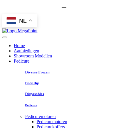
—
NL
Home
Aanbiedingen
Showroom Modellen
Pedicure
Diverse Frezen
PodoDip
Disposables
Pedicure
Pedicuremotoren
Pedicuremotoren
Pedicurekoffers