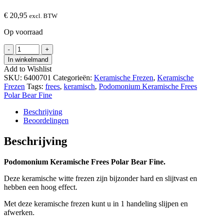
€
20,95
excl. BTW
Op voorraad
Podomonium
-
+
Keramische
In winkelmand
Frees
Add to Wishlist
Polar
SKU:
6400701
Categorieën:
Keramische Frezen
,
Keramische
Bear
Frezen
Tags:
frees
,
keramisch
,
Podomonium Keramische Frees
Fine
Polar Bear Fine
hoeveelheid
Beschrijving
Beoordelingen
Beschrijving
Podomonium Keramische Frees Polar Bear Fine.
Deze keramische witte frezen zijn bijzonder hard en slijtvast en
hebben een hoog effect.
Met deze keramische frezen kunt u in 1 handeling slijpen en
afwerken.