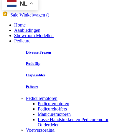
NL
Sale
Winkelwagen
()
Home
Aanbiedingen
Showroom Modellen
Pedicure
Diverse Frezen
PodoDip
Disposables
Pedicure
Pedicuremotoren
Pedicuremotoren
Pedicurekoffers
Manicuremotoren
Losse Handstukken en Pedicuremotor
Onderdelen
Voetverzorging