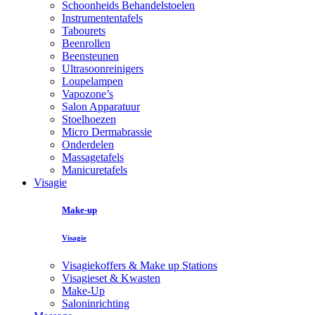
Schoonheids Behandelstoelen
Instrumententafels
Tabourets
Beenrollen
Beensteunen
Ultrasoonreinigers
Loupelampen
Vapozone’s
Salon Apparatuur
Stoelhoezen
Micro Dermabrassie
Onderdelen
Massagetafels
Manicuretafels
Visagie
Make-up
Visagie
Visagiekoffers & Make up Stations
Visagieset & Kwasten
Make-Up
Saloninrichting