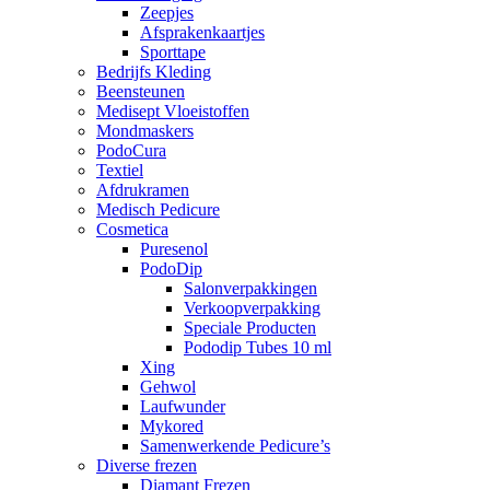
Zeepjes
Afsprakenkaartjes
Sporttape
Bedrijfs Kleding
Beensteunen
Medisept Vloeistoffen
Mondmaskers
PodoCura
Textiel
Afdrukramen
Medisch Pedicure
Cosmetica
Puresenol
PodoDip
Salonverpakkingen
Verkoopverpakking
Speciale Producten
Pododip Tubes 10 ml
Xing
Gehwol
Laufwunder
Mykored
Samenwerkende Pedicure’s
Diverse frezen
Diamant Frezen