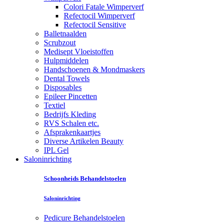
Colori Fatale Wimperverf
Refectocil Wimperverf
Refectocil Sensitive
Balletnaalden
Scrubzout
Medisept Vloeistoffen
Hulpmiddelen
Handschoenen & Mondmaskers
Dental Towels
Disposables
Epileer Pincetten
Textiel
Bedrijfs Kleding
RVS Schalen etc.
Afsprakenkaartjes
Diverse Artikelen Beauty
IPL Gel
Saloninrichting
Schoonheids Behandelstoelen
Saloninrichting
Pedicure Behandelstoelen