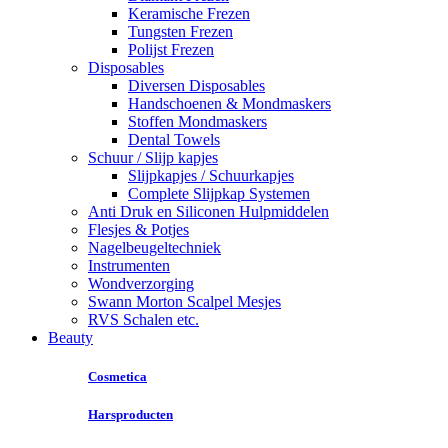
Keramische Frezen
Tungsten Frezen
Polijst Frezen
Disposables
Diversen Disposables
Handschoenen & Mondmaskers
Stoffen Mondmaskers
Dental Towels
Schuur / Slijp kapjes
Slijpkapjes / Schuurkapjes
Complete Slijpkap Systemen
Anti Druk en Siliconen Hulpmiddelen
Flesjes & Potjes
Nagelbeugeltechniek
Instrumenten
Wondverzorging
Swann Morton Scalpel Mesjes
RVS Schalen etc.
Beauty
Cosmetica
Harsproducten