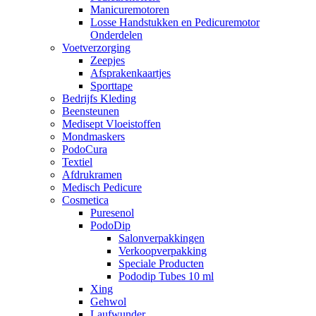
Manicuremotoren
Losse Handstukken en Pedicuremotor
Onderdelen
Voetverzorging
Zeepjes
Afsprakenkaartjes
Sporttape
Bedrijfs Kleding
Beensteunen
Medisept Vloeistoffen
Mondmaskers
PodoCura
Textiel
Afdrukramen
Medisch Pedicure
Cosmetica
Puresenol
PodoDip
Salonverpakkingen
Verkoopverpakking
Speciale Producten
Pododip Tubes 10 ml
Xing
Gehwol
Laufwunder