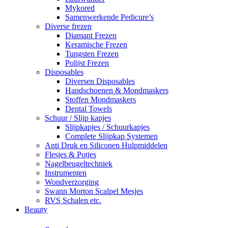
Mykored
Samenwerkende Pedicure’s
Diverse frezen
Diamant Frezen
Keramische Frezen
Tungsten Frezen
Polijst Frezen
Disposables
Diversen Disposables
Handschoenen & Mondmaskers
Stoffen Mondmaskers
Dental Towels
Schuur / Slijp kapjes
Slijpkapjes / Schuurkapjes
Complete Slijpkap Systemen
Anti Druk en Siliconen Hulpmiddelen
Flesjes & Potjes
Nagelbeugeltechniek
Instrumenten
Wondverzorging
Swann Morton Scalpel Mesjes
RVS Schalen etc.
Beauty