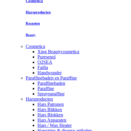
Cosmetica
Harsproducten
Kwasten
Beauty
Cosmetica
Xing Beautycosmetica
Puresenol
O2SEA
Faifia
Handwunder
Paraffinebaden en Paraffine
Paraffinebaden
Paraffine
Sprayparaffine
Harsproducten
Hars Patronen
Hars Blikken
Hars Blokken
Hars Apparaten
Hars / Wax Heater
Harsstrips & diverse artikelen