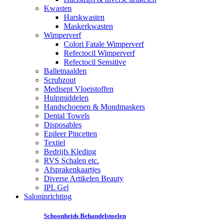
Kwasten
Harskwasten
Maskerkwasten
Wimperverf
Colori Fatale Wimperverf
Refectocil Wimperverf
Refectocil Sensitive
Balletnaalden
Scrubzout
Medisept Vloeistoffen
Hulpmiddelen
Handschoenen & Mondmaskers
Dental Towels
Disposables
Epileer Pincetten
Textiel
Bedrijfs Kleding
RVS Schalen etc.
Afsprakenkaartjes
Diverse Artikelen Beauty
IPL Gel
Saloninrichting
Schoonheids Behandelstoelen