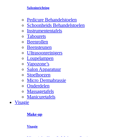
Saloninrichting
Pedicure Behandelstoelen
Schoonheids Behandelstoelen
Instrumententafels
Tabourets
Beenrollen
Beensteunen
Ultrasoonreinigers
Loupelampen
Vapozone’s
Salon Apparatuur
Stoelhoezen
Micro Dermabrassie
Onderdelen
Massagetafels
Manicuretafels
Visagie
Make-up
Visagie