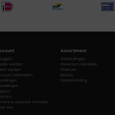
ccount
Assortiment
nloggen
Aanbiedingen
ealer worden
Showroom Modellen
alon worden
Pedicure
ccount aanmaken
Beauty
nstellingen
Saloninrichting
estellingen
upport
ontact
ervice & reparatie formulier
ver ons