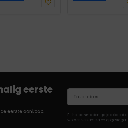
alig eerste
E-
mailadres
j de eerste aankoop.
Bij het aanmelden ga je akkoord d
worden verzameld en opgeslagen