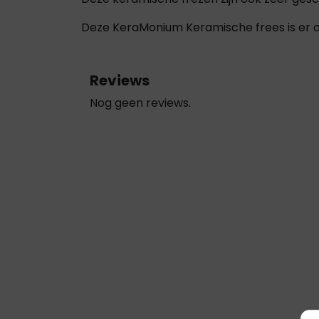
Deze KeraMonium Keramische frees is er o
Reviews
Nog geen reviews.