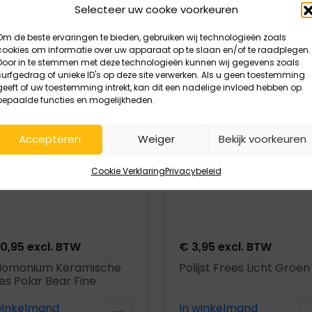
Selecteer uw cooke voorkeuren
Om de beste ervaringen te bieden, gebruiken wij technologieën zoals
uct openen
Product openen
cookies om informatie over uw apparaat op te slaan en/of te raadplegen.
Door in te stemmen met deze technologieën kunnen wij gegevens zoals
surfgedrag of unieke ID's op deze site verwerken. Als u geen toestemming
geeft of uw toestemming intrekt, kan dit een nadelige invloed hebben op
bepaalde functies en mogelijkheden.
Accepteren
Weiger
Bekijk voorkeuren
Cookie Verklaring
Privacybeleid
0,95
excl. BTW
€
3,95
excl. BTW
domonium Keramische
Polijst Frees Licht Groen
es Polar Bear Fine
winkelmand
In winkelmand