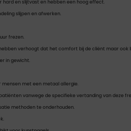
r hard en slijtvast en hebben een hoog effect.
deling slijpen en afwerken.
uur frezen.
hebben verhoogt dat het comfort bij de cliënt maar ook b
er in gewicht.
or mensen met een metaal allergie.
o patiënten vanwege de specifieke vertanding van deze fr
lisatie methoden te onderhouden.
k.
hikt voor kunstnagels.