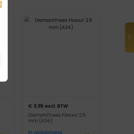
Product openen
€
3,95
excl. BTW
Diamantfrees Fissuur 2.5
mm (A34)
In winkelmand