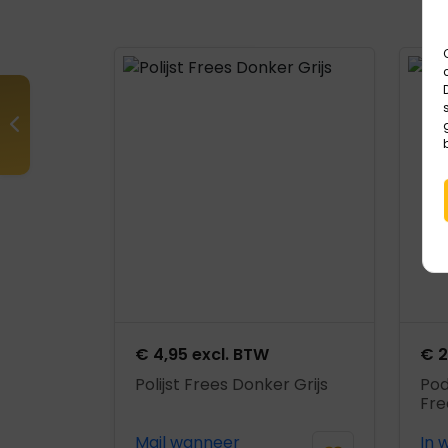
Product openen
Prod
€
4,95
excl. BTW
€
2
Polijst Frees Donker Grijs
Po
Fre
Mail wanneer
In 