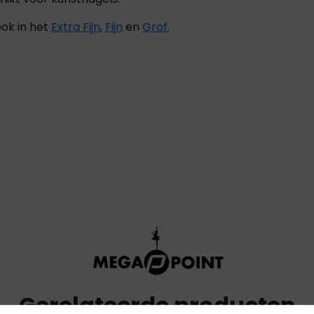
ok in het
Extra Fijn
,
Fijn
en
Grof
.
Gerelateerde producten