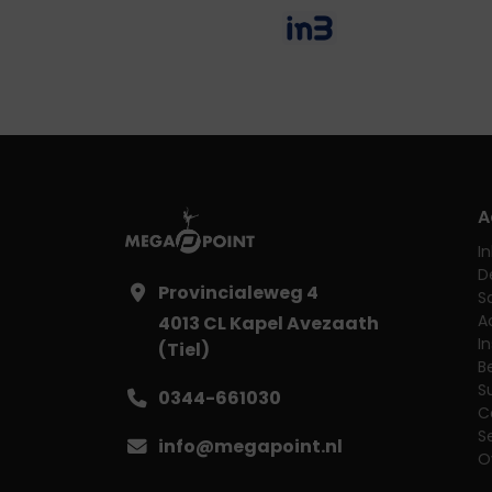
A
I
D
Provincialeweg 4
S
A
4013 CL Kapel Avezaath
I
(Tiel)
B
S
0344-661030
C
S
info@megapoint.nl
O