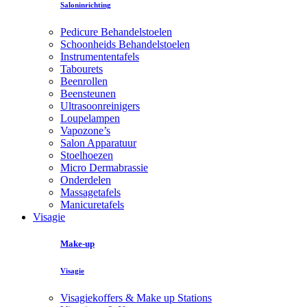
Saloninrichting
Pedicure Behandelstoelen
Schoonheids Behandelstoelen
Instrumententafels
Tabourets
Beenrollen
Beensteunen
Ultrasoonreinigers
Loupelampen
Vapozone’s
Salon Apparatuur
Stoelhoezen
Micro Dermabrassie
Onderdelen
Massagetafels
Manicuretafels
Visagie
Make-up
Visagie
Visagiekoffers & Make up Stations