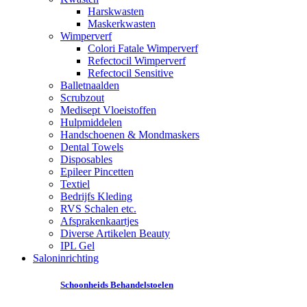
Harskwasten
Maskerkwasten
Wimperverf
Colori Fatale Wimperverf
Refectocil Wimperverf
Refectocil Sensitive
Balletnaalden
Scrubzout
Medisept Vloeistoffen
Hulpmiddelen
Handschoenen & Mondmaskers
Dental Towels
Disposables
Epileer Pincetten
Textiel
Bedrijfs Kleding
RVS Schalen etc.
Afsprakenkaartjes
Diverse Artikelen Beauty
IPL Gel
Saloninrichting
Schoonheids Behandelstoelen