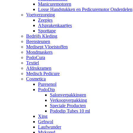
Manicuremotoren
Losse Handstukken en Pedicuremotor Onderdelen
Voetverzorging
Zeepjes
Afsprakenkaartjes
Sporttape
Bedrijfs Kleding
Beensteunen
Medisept Vloeistoffen
Mondmaskers
PodoCura
Textiel
Afdrukramen
Medisch Pedicure
Cosmetica
Puresenol
PodoDip
Salonverpakkingen
Verkoopverpakking
Speciale Producten
Pododip Tubes 10 ml
Xing
Gehwol
Laufwunder
Mykored