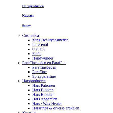
Harsproducten
Kwasten
Beauty
Cosmetica
Xing Beautycosmetica
Puresenol
O2SEA
Faifia
Handwunder
Paraffinebaden en Paraffine
Paraffinebaden
Paraffine
Sprayparaffine
Harsproducten
Hars Patronen
Hars Blikken
Hars Blokken
Hars Apparaten
Hars / Wax Heater
Harsstrips & diverse artikelen
Kwasten