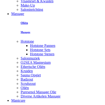
Visagieset & Kwasten
Make-Up
Saloninrichting
Massage
Oliën
Massage
Hotstone
Hotstone Pannen
Hotstone Sets
Hotstone Stenen
Salonmuziek
O2SEA Magnesium
Etherische Oliën
Kruiden
Sauna Opgiet
Badzout
Scrubzout
Oliën
Puresenol Massage Olie
Diverse Artikelen Massage
Manicure