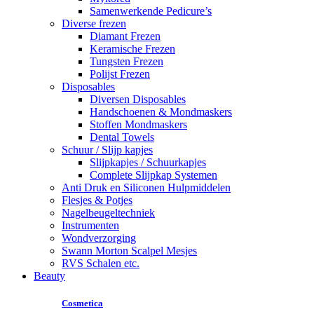
Samenwerkende Pedicure’s
Diverse frezen
Diamant Frezen
Keramische Frezen
Tungsten Frezen
Polijst Frezen
Disposables
Diversen Disposables
Handschoenen & Mondmaskers
Stoffen Mondmaskers
Dental Towels
Schuur / Slijp kapjes
Slijpkapjes / Schuurkapjes
Complete Slijpkap Systemen
Anti Druk en Siliconen Hulpmiddelen
Flesjes & Potjes
Nagelbeugeltechniek
Instrumenten
Wondverzorging
Swann Morton Scalpel Mesjes
RVS Schalen etc.
Beauty
Cosmetica