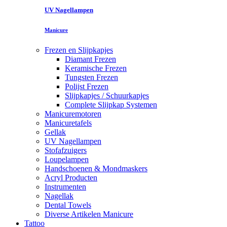
UV Nagellampen
Manicure
Frezen en Slijpkapjes
Diamant Frezen
Keramische Frezen
Tungsten Frezen
Polijst Frezen
Slijpkapjes / Schuurkapjes
Complete Slijpkap Systemen
Manicuremotoren
Manicuretafels
Gellak
UV Nagellampen
Stofafzuigers
Loupelampen
Handschoenen & Mondmaskers
Acryl Producten
Instrumenten
Nagellak
Dental Towels
Diverse Artikelen Manicure
Tattoo