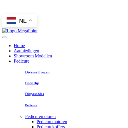
NL
Home
Aanbiedingen
Showroom Modellen
Pedicure
Diverse Frezen
PodoDip
Disposables
Pedicure
Pedicuremotoren
Pedicuremotoren
Pedicurekoffers