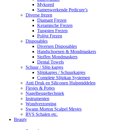
Mykored
Samenwerkende Pedicure’s
Diverse frezen
Diamant Frezen
Keramische Frezen
Tungsten Frezen
Polijst Frezen
Disposables
Diversen Disposables
Handschoenen & Mondmaskers
Stoffen Mondmaskers
Dental Towels
Schuur / Slijp kapjes
Slijpkapjes / Schuurkapjes
Complete Slijpkap Systemen
Anti Druk en Siliconen Hulpmiddelen
Flesjes & Potjes
Nagelbeugeltechniek
Instrumenten
Wondverzorging
Swann Morton Scalpel Mesjes
RVS Schalen etc.
Beauty