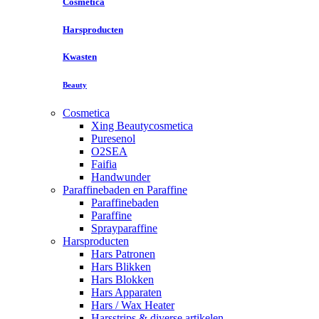
Cosmetica
Harsproducten
Kwasten
Beauty
Cosmetica
Xing Beautycosmetica
Puresenol
O2SEA
Faifia
Handwunder
Paraffinebaden en Paraffine
Paraffinebaden
Paraffine
Sprayparaffine
Harsproducten
Hars Patronen
Hars Blikken
Hars Blokken
Hars Apparaten
Hars / Wax Heater
Harsstrips & diverse artikelen