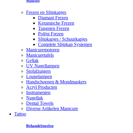
Manicure
Frezen en Slijpkapjes
Diamant Frezen
Keramische Frezen
Tungsten Frezen
Polijst Frezen
Slijpkapjes / Schuurkapjes
Complete Slijpkap Systemen
Manicuremotoren
Manicuretafels
Gellak
UV Nagellampen
Stofafzuigers
Loupelampen
Handschoenen & Mondmaskers
Acryl Producten
Instrumenten
Nagellak
Dental Towels
Diverse Artikelen Manicure
Tattoo
Behandelstoelen