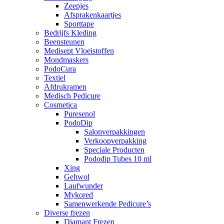
Zeepjes
Afsprakenkaartjes
Sporttape
Bedrijfs Kleding
Beensteunen
Medisept Vloeistoffen
Mondmaskers
PodoCura
Textiel
Afdrukramen
Medisch Pedicure
Cosmetica
Puresenol
PodoDip
Salonverpakkingen
Verkoopverpakking
Speciale Producten
Pododip Tubes 10 ml
Xing
Gehwol
Laufwunder
Mykored
Samenwerkende Pedicure’s
Diverse frezen
Diamant Frezen