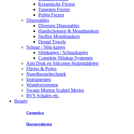
Keramische Frezen
Tungsten Frezen
Polijst Frezen
Disposables
Diversen Disposables
Handschoenen & Mondmaskers
Stoffen Mondmaskers
Dental Towels
Schuur / Slijp kapjes
Slijpkapjes / Schuurkapjes
Complete Slijpkap Systemen
Anti Druk en Siliconen Hulpmiddelen
Flesjes & Potjes
Nagelbeugeltechniek
Instrumenten
Wondverzorging
Swann Morton Scalpel Mesjes
RVS Schalen etc.
Beauty
Cosmetica
Harsproducten