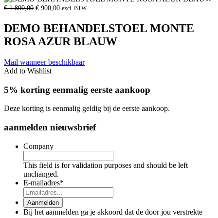
Oorspronkelijke
Huidige
€
1.800,00
€
900,00
excl. BTW
prijs
prijs
was:
is:
DEMO BEHANDELSTOEL MONTE
€
€
1.800,00.
900,00.
ROSA AZUR BLAUW
Mail wanneer beschikbaar
Add to Wishlist
5% korting eenmalig eerste aankoop
Deze korting is eenmalig geldig bij de eerste aankoop.
aanmelden nieuwsbrief
Company
This field is for validation purposes and should be left
unchanged.
E-mailadres
*
Aanmelden
Bij het aanmelden ga je akkoord dat de door jou verstrekte