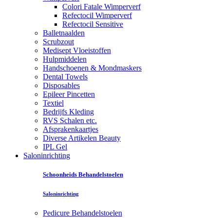
Colori Fatale Wimperverf
Refectocil Wimperverf
Refectocil Sensitive
Balletnaalden
Scrubzout
Medisept Vloeistoffen
Hulpmiddelen
Handschoenen & Mondmaskers
Dental Towels
Disposables
Epileer Pincetten
Textiel
Bedrijfs Kleding
RVS Schalen etc.
Afsprakenkaartjes
Diverse Artikelen Beauty
IPL Gel
Saloninrichting
Schoonheids Behandelstoelen
Saloninrichting
Pedicure Behandelstoelen