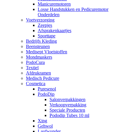
Manicuremotoren
Losse Handstukken en Pedicuremotor
Onderdelen
Voetverzorging
Zeepjes
Afsprakenkaartjes
Sporttape
Bedrijfs Kleding
Beensteunen
Medisept Vloeistoffen
Mondmaskers
PodoCura
Textiel
Afdrukramen
Medisch Pedicure
Cosmetica
Puresenol
PodoDip
Salonverpakkingen
Verkoopverpakking
Speciale Producten
Pododip Tubes 10 ml
Xing
Gehwol
Laufwunder