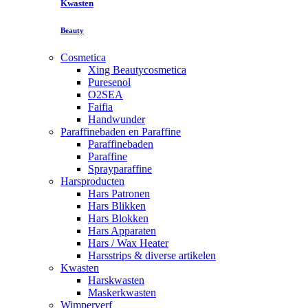
Kwasten
Beauty
Cosmetica
Xing Beautycosmetica
Puresenol
O2SEA
Faifia
Handwunder
Paraffinebaden en Paraffine
Paraffinebaden
Paraffine
Sprayparaffine
Harsproducten
Hars Patronen
Hars Blikken
Hars Blokken
Hars Apparaten
Hars / Wax Heater
Harsstrips & diverse artikelen
Kwasten
Harskwasten
Maskerkwasten
Wimperverf