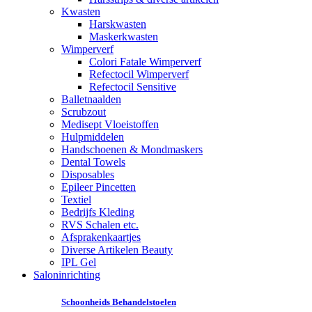
Kwasten
Harskwasten
Maskerkwasten
Wimperverf
Colori Fatale Wimperverf
Refectocil Wimperverf
Refectocil Sensitive
Balletnaalden
Scrubzout
Medisept Vloeistoffen
Hulpmiddelen
Handschoenen & Mondmaskers
Dental Towels
Disposables
Epileer Pincetten
Textiel
Bedrijfs Kleding
RVS Schalen etc.
Afsprakenkaartjes
Diverse Artikelen Beauty
IPL Gel
Saloninrichting
Schoonheids Behandelstoelen