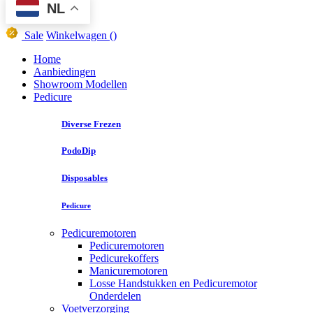
NL
Sale
Winkelwagen
()
Home
Aanbiedingen
Showroom Modellen
Pedicure
Diverse Frezen
PodoDip
Disposables
Pedicure
Pedicuremotoren
Pedicuremotoren
Pedicurekoffers
Manicuremotoren
Losse Handstukken en Pedicuremotor
Onderdelen
Voetverzorging