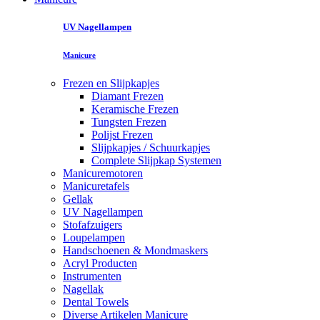
UV Nagellampen
Manicure
Frezen en Slijpkapjes
Diamant Frezen
Keramische Frezen
Tungsten Frezen
Polijst Frezen
Slijpkapjes / Schuurkapjes
Complete Slijpkap Systemen
Manicuremotoren
Manicuretafels
Gellak
UV Nagellampen
Stofafzuigers
Loupelampen
Handschoenen & Mondmaskers
Acryl Producten
Instrumenten
Nagellak
Dental Towels
Diverse Artikelen Manicure