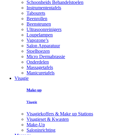
Schoonheids Behandelstoelen
Instrumententafels
Tabourets
Beenrollen
Beensteunen
Ultrasoonreinigers
Loupelampen
Vapozone’s
Salon Apparatuur
Stoelhoezen
Micro Dermabrassie
Onderdelen
Massagetafels
Manicuretafels
Visagie
Make-up
Visagie
Visagiekoffers & Make up Stations
Visagieset & Kwasten
Make-Up
Saloninrichting