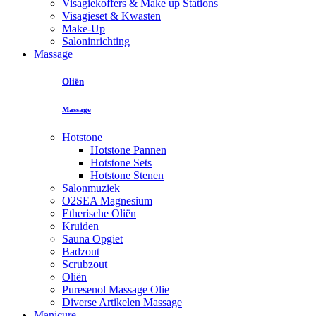
Visagiekoffers & Make up Stations
Visagieset & Kwasten
Make-Up
Saloninrichting
Massage
Oliën
Massage
Hotstone
Hotstone Pannen
Hotstone Sets
Hotstone Stenen
Salonmuziek
O2SEA Magnesium
Etherische Oliën
Kruiden
Sauna Opgiet
Badzout
Scrubzout
Oliën
Puresenol Massage Olie
Diverse Artikelen Massage
Manicure