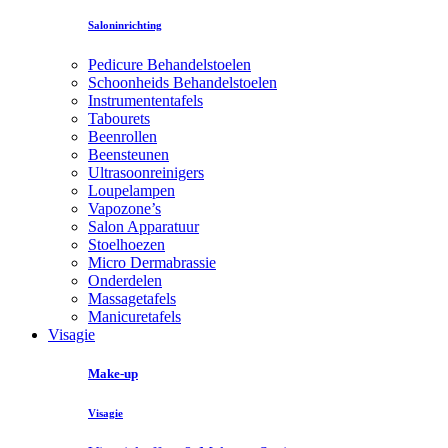
Saloninrichting
Pedicure Behandelstoelen
Schoonheids Behandelstoelen
Instrumententafels
Tabourets
Beenrollen
Beensteunen
Ultrasoonreinigers
Loupelampen
Vapozone’s
Salon Apparatuur
Stoelhoezen
Micro Dermabrassie
Onderdelen
Massagetafels
Manicuretafels
Visagie
Make-up
Visagie