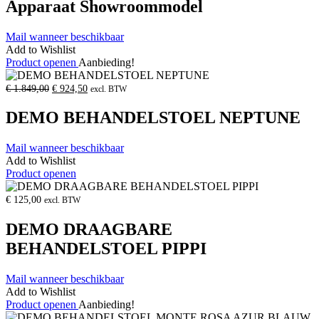
Apparaat Showroommodel
Mail wanneer beschikbaar
Add to Wishlist
Product openen
Aanbieding!
Oorspronkelijke
Huidige
€
1.849,00
€
924,50
excl. BTW
prijs
prijs
was:
is:
DEMO BEHANDELSTOEL NEPTUNE
€
€
1.849,00.
924,50.
Mail wanneer beschikbaar
Add to Wishlist
Product openen
€
125,00
excl. BTW
DEMO DRAAGBARE
BEHANDELSTOEL PIPPI
Mail wanneer beschikbaar
Add to Wishlist
Product openen
Aanbieding!