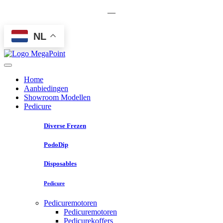
—
NL
Home
Aanbiedingen
Showroom Modellen
Pedicure
Diverse Frezen
PodoDip
Disposables
Pedicure
Pedicuremotoren
Pedicuremotoren
Pedicurekoffers