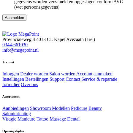
gegevens worden verzameld en opgeslagen conform AVG
(wet persoonsgegevens)
Aanmelden
Provincialeweg 4
4013 CL Kapel Avezaath (Tiel)
0344-661030
info@megapoint.nl
Account
Inloggen
Dealer worden
Salon worden
Account aanmaken
Instellingen
Bestellingen
Support
Contact
Service & reparatie
formulier
Over ons
Assortiment
Aanbiedingen
Showroom Modellen
Pedicure
Beauty
Saloninrichting
Visagie
Manicure
Tattoo
Massage
Dental
Openingstijden