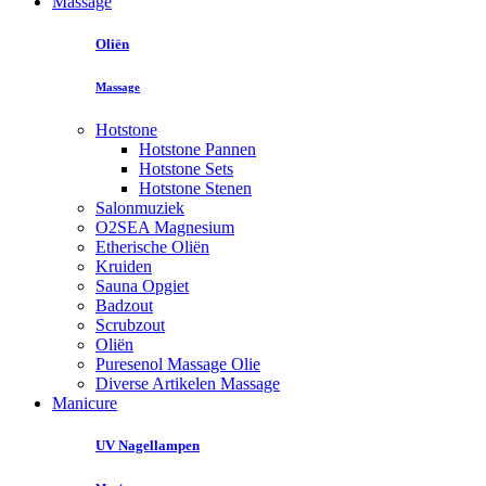
Massage
Oliën
Massage
Hotstone
Hotstone Pannen
Hotstone Sets
Hotstone Stenen
Salonmuziek
O2SEA Magnesium
Etherische Oliën
Kruiden
Sauna Opgiet
Badzout
Scrubzout
Oliën
Puresenol Massage Olie
Diverse Artikelen Massage
Manicure
UV Nagellampen