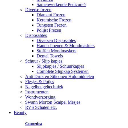
Samenwerkende Pedicure’s
Diverse frezen
Diamant Frezen
Keramische Frezen
Tungsten Frezen
Polijst Frezen
Disposables
Diversen Disposables
Handschoenen & Mondmaskers
Stoffen Mondmaskers
Dental Towels
Schuur / Slijp kapjes
Slijpkapjes / Schuurkapjes
Complete Slijpkap Systemen
Anti Druk en Siliconen Hulpmiddelen
Flesjes & Potjes
Nagelbeugeltechniek
Instrumenten
Wondverzorging
Swann Morton Scalpel Mesjes
RVS Schalen etc.
Beauty
Cosmetica