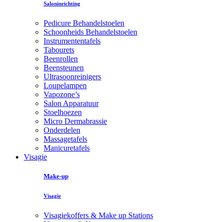
Saloninrichting
Pedicure Behandelstoelen
Schoonheids Behandelstoelen
Instrumententafels
Tabourets
Beenrollen
Beensteunen
Ultrasoonreinigers
Loupelampen
Vapozone’s
Salon Apparatuur
Stoelhoezen
Micro Dermabrassie
Onderdelen
Massagetafels
Manicuretafels
Visagie
Make-up
Visagie
Visagiekoffers & Make up Stations