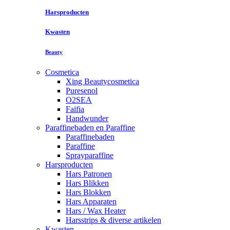
Harsproducten
Kwasten
Beauty
Cosmetica
Xing Beautycosmetica
Puresenol
O2SEA
Faifia
Handwunder
Paraffinebaden en Paraffine
Paraffinebaden
Paraffine
Sprayparaffine
Harsproducten
Hars Patronen
Hars Blikken
Hars Blokken
Hars Apparaten
Hars / Wax Heater
Harsstrips & diverse artikelen
Kwasten