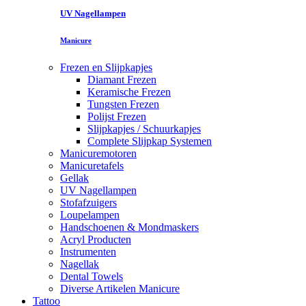
UV Nagellampen
Manicure
Frezen en Slijpkapjes
Diamant Frezen
Keramische Frezen
Tungsten Frezen
Polijst Frezen
Slijpkapjes / Schuurkapjes
Complete Slijpkap Systemen
Manicuremotoren
Manicuretafels
Gellak
UV Nagellampen
Stofafzuigers
Loupelampen
Handschoenen & Mondmaskers
Acryl Producten
Instrumenten
Nagellak
Dental Towels
Diverse Artikelen Manicure
Tattoo