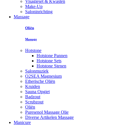
Visagieset & Kwasten
Make-Up
Saloninrichting
Massage
Oliën
Massage
Hotstone
Hotstone Pannen
Hotstone Sets
Hotstone Stenen
Salonmuziek
O2SEA Magnesium
Etherische Oliën
Kruiden
Sauna Opgiet
Badzout
Scrubzout
Oliën
Puresenol Massage Olie
Diverse Artikelen Massage
Manicure