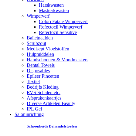
Harskwasten
Maskerkwasten
Wimperverf
Colori Fatale Wimperverf
Refectocil Wimperverf
Refectocil Sensitive
Balletnaalden
Scrubzout
Medisept Vloeistoffen
Hulpmiddelen
Handschoenen & Mondmaskers
Dental Towels
Disposables
Epileer Pincetten
Textiel
Bedrijfs Kleding
RVS Schalen etc.
Afsprakenkaartjes
Diverse Artikelen Beauty
IPL Gel
Saloninrichting
Schoonheids Behandelstoelen