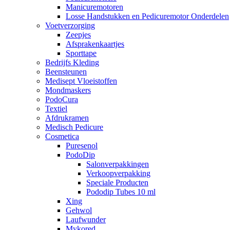
Manicuremotoren
Losse Handstukken en Pedicuremotor Onderdelen
Voetverzorging
Zeepjes
Afsprakenkaartjes
Sporttape
Bedrijfs Kleding
Beensteunen
Medisept Vloeistoffen
Mondmaskers
PodoCura
Textiel
Afdrukramen
Medisch Pedicure
Cosmetica
Puresenol
PodoDip
Salonverpakkingen
Verkoopverpakking
Speciale Producten
Pododip Tubes 10 ml
Xing
Gehwol
Laufwunder
Mykored