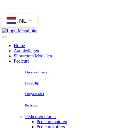
NL
Home
Aanbiedingen
Showroom Modellen
Pedicure
Diverse Frezen
PodoDip
Disposables
Pedicure
Pedicuremotoren
Pedicuremotoren
Pedicurekoffers