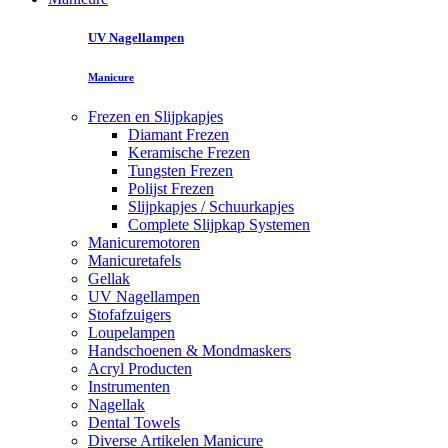
UV Nagellampen
Manicure
Frezen en Slijpkapjes
Diamant Frezen
Keramische Frezen
Tungsten Frezen
Polijst Frezen
Slijpkapjes / Schuurkapjes
Complete Slijpkap Systemen
Manicuremotoren
Manicuretafels
Gellak
UV Nagellampen
Stofafzuigers
Loupelampen
Handschoenen & Mondmaskers
Acryl Producten
Instrumenten
Nagellak
Dental Towels
Diverse Artikelen Manicure