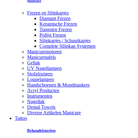
Manicure
Frezen en Slijpkapjes
Diamant Frezen
Keramische Frezen
Tungsten Frezen
Polijst Frezen
Slijpkapjes / Schuurkapjes
Complete Slijpkap Systemen
Manicuremotoren
Manicuretafels
Gellak
UV Nagellampen
Stofafzuigers
Loupelampen
Handschoenen & Mondmaskers
Acryl Producten
Instrumenten
Nagellak
Dental Towels
Diverse Artikelen Manicure
Tattoo
Behandelstoelen