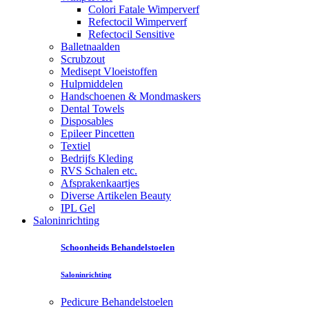
Colori Fatale Wimperverf
Refectocil Wimperverf
Refectocil Sensitive
Balletnaalden
Scrubzout
Medisept Vloeistoffen
Hulpmiddelen
Handschoenen & Mondmaskers
Dental Towels
Disposables
Epileer Pincetten
Textiel
Bedrijfs Kleding
RVS Schalen etc.
Afsprakenkaartjes
Diverse Artikelen Beauty
IPL Gel
Saloninrichting
Schoonheids Behandelstoelen
Saloninrichting
Pedicure Behandelstoelen