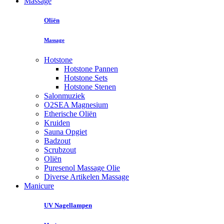
Massage
Oliën
Massage
Hotstone
Hotstone Pannen
Hotstone Sets
Hotstone Stenen
Salonmuziek
O2SEA Magnesium
Etherische Oliën
Kruiden
Sauna Opgiet
Badzout
Scrubzout
Oliën
Puresenol Massage Olie
Diverse Artikelen Massage
Manicure
UV Nagellampen