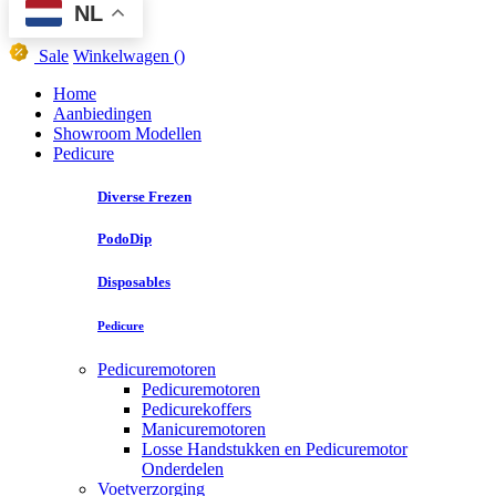
NL
Sale
Winkelwagen
()
Home
Aanbiedingen
Showroom Modellen
Pedicure
Diverse Frezen
PodoDip
Disposables
Pedicure
Pedicuremotoren
Pedicuremotoren
Pedicurekoffers
Manicuremotoren
Losse Handstukken en Pedicuremotor
Onderdelen
Voetverzorging