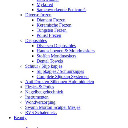
Mykored
Samenwerkende Pedicure’s
Diverse frezen
Diamant Frezen
Keramische Frezen
Tungsten Frezen
Polijst Frezen
Disposables
Diversen Disposables
Handschoenen & Mondmaskers
Stoffen Mondmaskers
Dental Towels
Schuur / Slijp kapjes
Slijpkapjes / Schuurkapjes
Complete Slijpkap Systemen
Anti Druk en Siliconen Hulpmiddelen
Flesjes & Potjes
Nagelbeugeltechniek
Instrumenten
Wondverzorging
Swann Morton Scalpel Mesjes
RVS Schalen etc.
Beauty