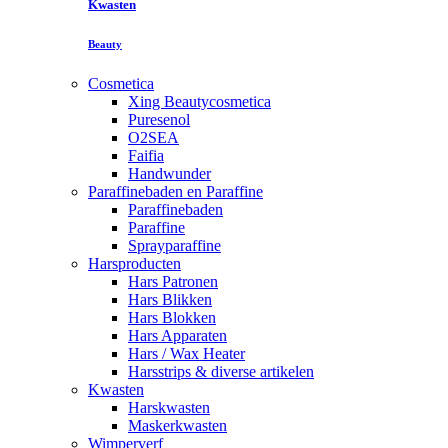
Kwasten
Beauty
Cosmetica
Xing Beautycosmetica
Puresenol
O2SEA
Faifia
Handwunder
Paraffinebaden en Paraffine
Paraffinebaden
Paraffine
Sprayparaffine
Harsproducten
Hars Patronen
Hars Blikken
Hars Blokken
Hars Apparaten
Hars / Wax Heater
Harsstrips & diverse artikelen
Kwasten
Harskwasten
Maskerkwasten
Wimperverf