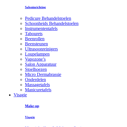
Saloninrichting
Pedicure Behandelstoelen
Schoonheids Behandelstoelen
Instrumententafels
Tabourets
Beenrollen
Beensteunen
Ultrasoonreinigers
Loupelampen
Vapozone’s
Salon Apparatuur
Stoelhoezen
Micro Dermabrassie
Onderdelen
Massagetafels
Manicuretafels
Visagie
Make-up
Visagie