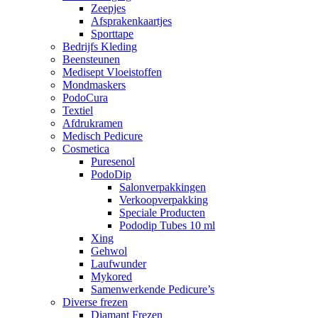
Zeepjes
Afsprakenkaartjes
Sporttape
Bedrijfs Kleding
Beensteunen
Medisept Vloeistoffen
Mondmaskers
PodoCura
Textiel
Afdrukramen
Medisch Pedicure
Cosmetica
Puresenol
PodoDip
Salonverpakkingen
Verkoopverpakking
Speciale Producten
Pododip Tubes 10 ml
Xing
Gehwol
Laufwunder
Mykored
Samenwerkende Pedicure’s
Diverse frezen
Diamant Frezen