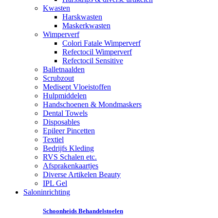
Kwasten
Harskwasten
Maskerkwasten
Wimperverf
Colori Fatale Wimperverf
Refectocil Wimperverf
Refectocil Sensitive
Balletnaalden
Scrubzout
Medisept Vloeistoffen
Hulpmiddelen
Handschoenen & Mondmaskers
Dental Towels
Disposables
Epileer Pincetten
Textiel
Bedrijfs Kleding
RVS Schalen etc.
Afsprakenkaartjes
Diverse Artikelen Beauty
IPL Gel
Saloninrichting
Schoonheids Behandelstoelen