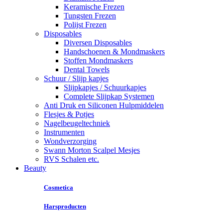
Keramische Frezen
Tungsten Frezen
Polijst Frezen
Disposables
Diversen Disposables
Handschoenen & Mondmaskers
Stoffen Mondmaskers
Dental Towels
Schuur / Slijp kapjes
Slijpkapjes / Schuurkapjes
Complete Slijpkap Systemen
Anti Druk en Siliconen Hulpmiddelen
Flesjes & Potjes
Nagelbeugeltechniek
Instrumenten
Wondverzorging
Swann Morton Scalpel Mesjes
RVS Schalen etc.
Beauty
Cosmetica
Harsproducten