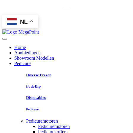
—
NL
Home
Aanbiedingen
Showroom Modellen
Pedicure
Diverse Frezen
PodoDip
Disposables
Pedicure
Pedicuremotoren
Pedicuremotoren
Pedicurekoffers