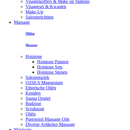
Visagiekoffers & Make up Stations
Visagieset & Kwasten
Make-Up
Saloninrichting
Massage
Oliën
Massage
Hotstone
Hotstone Pannen
Hotstone Sets
Hotstone Stenen
Salonmuziek
O2SEA Magnesium
Etherische Oliën
Kruiden
Sauna Opgiet
Badzout
Scrubzout
Oliën
Puresenol Massage Olie
Diverse Artikelen Massage
Manicure