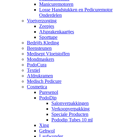
Manicuremotoren
Losse Handstukken en Pedicuremotor
Onderdelen
Voetverzorging
Zeepjes
Afsprakenkaartjes
Sporttape
Bedrijfs Kleding
Beensteunen
Medisept Vloeistoffen
Mondmaskers
PodoCura
Textiel
Afdrukramen
Medisch Pedicure
Cosmetica
Puresenol
PodoDip
Salonverpakkingen
Verkoopverpakking
Speciale Producten
Pododip Tubes 10 ml
Xing
Gehwol
Laufwunder