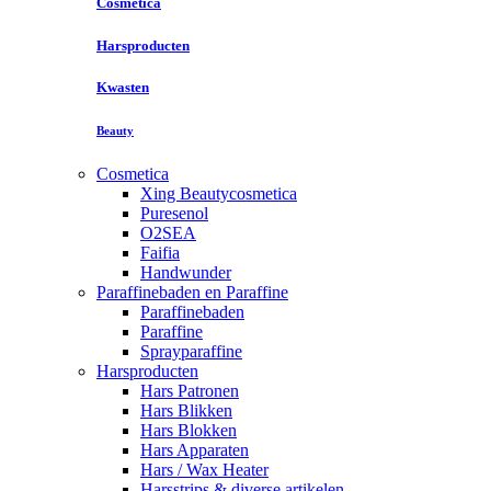
Cosmetica
Harsproducten
Kwasten
Beauty
Cosmetica
Xing Beautycosmetica
Puresenol
O2SEA
Faifia
Handwunder
Paraffinebaden en Paraffine
Paraffinebaden
Paraffine
Sprayparaffine
Harsproducten
Hars Patronen
Hars Blikken
Hars Blokken
Hars Apparaten
Hars / Wax Heater
Harsstrips & diverse artikelen