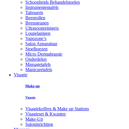
Schoonheids Behandelstoelen
Instrumententafels
Tabourets
Beenrollen
Beensteunen
Ultrasoonreinigers
Loupelampen
Vapozone’s
Salon Apparatuur
Stoelhoezen
Micro Dermabrassie
Onderdelen
Massagetafels
Manicuretafels
Visagie
Make-up
Visagie
Visagiekoffers & Make up Stations
Visagieset & Kwasten
Make-Up
Saloninrichting