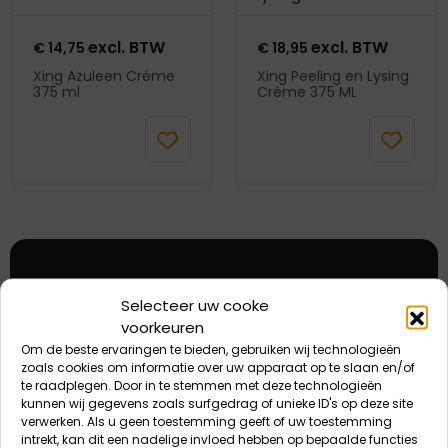
excl. BTW
excl. BTW
€
14,75
€
18,95
Xing Azuleen Créme
Xing Peeling en Lysing
375 ml
Crème 375 ML
In
In
winkelmand
winkelmand
5% korting eenmalig
Selecteer uw cooke
voorkeuren
eerste aankoop
Om de beste ervaringen te bieden, gebruiken wij technologieën
zoals cookies om informatie over uw apparaat op te slaan en/of
Deze korting is eenmalig geldig bij de eerste
te raadplegen. Door in te stemmen met deze technologieën
kunnen wij gegevens zoals surfgedrag of unieke ID's op deze site
aankoop.
verwerken. Als u geen toestemming geeft of uw toestemming
intrekt, kan dit een nadelige invloed hebben op bepaalde functies