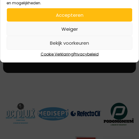
en mogelijkheden.
E-
Accepteren
Aanmelden
mailadres
Weiger
Bij het aanmelden ga je akkoord dat de door jou verstrekte
Bekijk voorkeuren
gegevens worden verzameld en opgeslagen conform AVG
(wet persoonsgegevens)
Cookie Verklaring
Privacybeleid