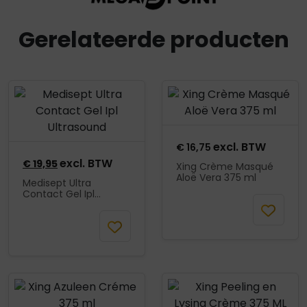
Gerelateerde producten
Product openen
Product openen
excl. BTW
€
16,75
Oorspronkelijke
Huidige
excl. BTW
€
19,95
Xing Crème Masqué
prijs
prijs
Aloë Vera 375 ml
Medisept Ultra
was:
is:
Contact Gel Ipl
In
€
Ultrasound
€
In
winkelmand
24,95.
19,95.
winkelmand
Product openen
Product openen