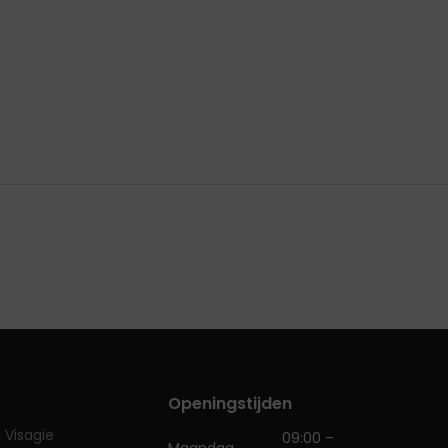
Openingstijden
Visagie
09:00 –
Maandag