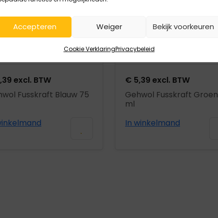
Accepteren
Weiger
Bekijk voorkeuren
Cookie Verklaring
Privacybeleid
,39
excl. BTW
€
5,39
excl. BTW
wol Fusskraft Blauw 75
Gehwol Fusskraft Groen
ml
winkelmand
In winkelmand