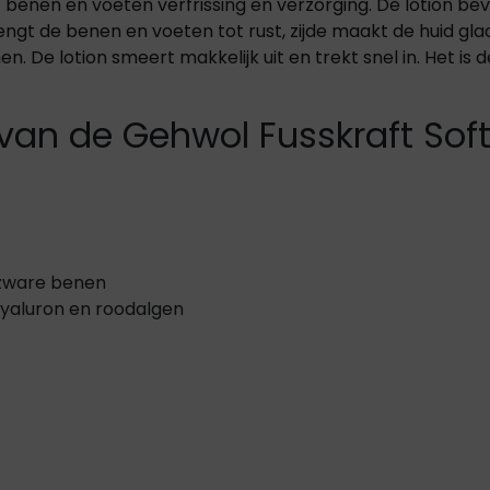
 benen en voeten verfrissing en verzorging. De lotion be
hoeveelheid
rengt de benen en voeten tot rust, zijde maakt de huid gl
. De lotion smeert makkelijk uit en trekt snel in. Het is
van de Gehwol Fusskraft Soft
 zware benen
 hyaluron en roodalgen