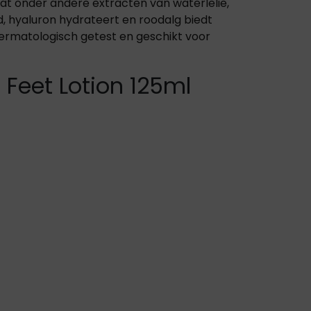
vat onder andere extracten van waterlelie,
ad, hyaluron hydrateert en roodalg biedt
 dermatologisch getest en geschikt voor
 Feet Lotion 125ml