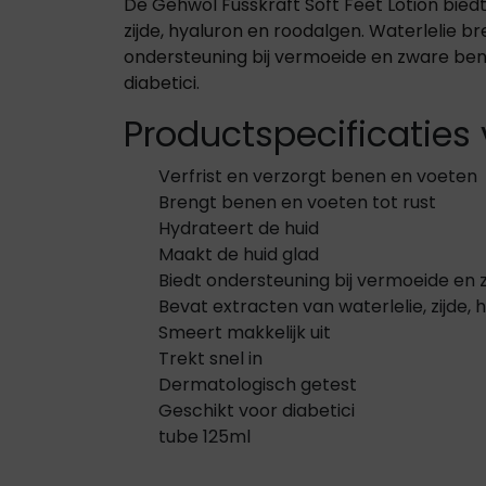
De Gehwol Fusskraft Soft Feet Lotion biedt
zijde, hyaluron en roodalgen. Waterlelie b
ondersteuning bij vermoeide en zware benen
diabetici.
Productspecificaties 
Verfrist en verzorgt benen en voeten
Brengt benen en voeten tot rust
Hydrateert de huid
Maakt de huid glad
Biedt ondersteuning bij vermoeide en
Bevat extracten van waterlelie, zijde,
Smeert makkelijk uit
Trekt snel in
Dermatologisch getest
Geschikt voor diabetici
tube 125ml