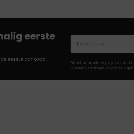
alig eerste
E-
mailadres
j de eerste aankoop.
Bij het aanmelden ga je akkoord d
worden verzameld en opgeslagen