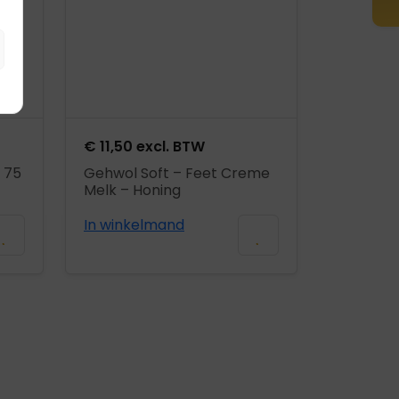
€
11,50
excl. BTW
 75
Gehwol Soft – Feet Creme
Melk – Honing
In winkelmand