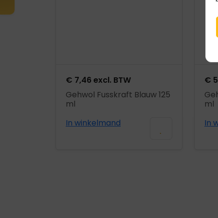
€
7,46
excl. BTW
€
5
Gehwol Fusskraft Blauw 125
Geh
ml
ml
In winkelmand
In 