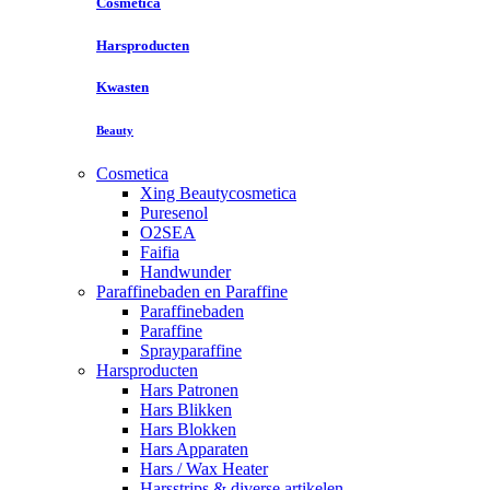
Cosmetica
Harsproducten
Kwasten
Beauty
Cosmetica
Xing Beautycosmetica
Puresenol
O2SEA
Faifia
Handwunder
Paraffinebaden en Paraffine
Paraffinebaden
Paraffine
Sprayparaffine
Harsproducten
Hars Patronen
Hars Blikken
Hars Blokken
Hars Apparaten
Hars / Wax Heater
Harsstrips & diverse artikelen