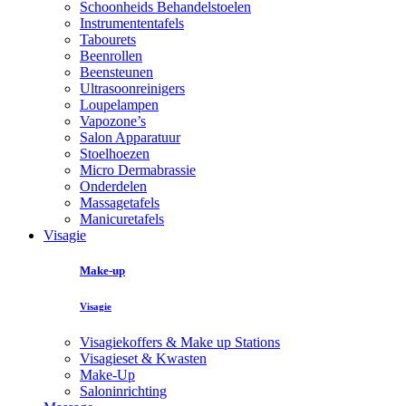
Schoonheids Behandelstoelen
Instrumententafels
Tabourets
Beenrollen
Beensteunen
Ultrasoonreinigers
Loupelampen
Vapozone’s
Salon Apparatuur
Stoelhoezen
Micro Dermabrassie
Onderdelen
Massagetafels
Manicuretafels
Visagie
Make-up
Visagie
Visagiekoffers & Make up Stations
Visagieset & Kwasten
Make-Up
Saloninrichting