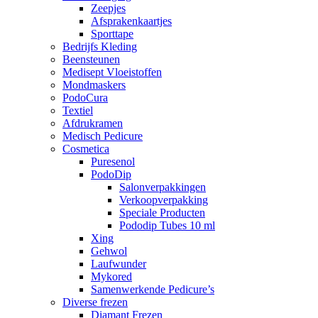
Zeepjes
Afsprakenkaartjes
Sporttape
Bedrijfs Kleding
Beensteunen
Medisept Vloeistoffen
Mondmaskers
PodoCura
Textiel
Afdrukramen
Medisch Pedicure
Cosmetica
Puresenol
PodoDip
Salonverpakkingen
Verkoopverpakking
Speciale Producten
Pododip Tubes 10 ml
Xing
Gehwol
Laufwunder
Mykored
Samenwerkende Pedicure’s
Diverse frezen
Diamant Frezen