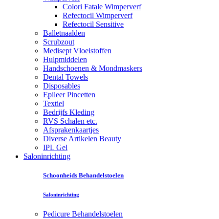
Colori Fatale Wimperverf
Refectocil Wimperverf
Refectocil Sensitive
Balletnaalden
Scrubzout
Medisept Vloeistoffen
Hulpmiddelen
Handschoenen & Mondmaskers
Dental Towels
Disposables
Epileer Pincetten
Textiel
Bedrijfs Kleding
RVS Schalen etc.
Afsprakenkaartjes
Diverse Artikelen Beauty
IPL Gel
Saloninrichting
Schoonheids Behandelstoelen
Saloninrichting
Pedicure Behandelstoelen