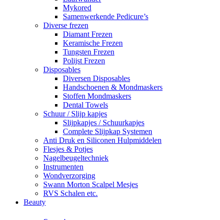
Mykored
Samenwerkende Pedicure’s
Diverse frezen
Diamant Frezen
Keramische Frezen
Tungsten Frezen
Polijst Frezen
Disposables
Diversen Disposables
Handschoenen & Mondmaskers
Stoffen Mondmaskers
Dental Towels
Schuur / Slijp kapjes
Slijpkapjes / Schuurkapjes
Complete Slijpkap Systemen
Anti Druk en Siliconen Hulpmiddelen
Flesjes & Potjes
Nagelbeugeltechniek
Instrumenten
Wondverzorging
Swann Morton Scalpel Mesjes
RVS Schalen etc.
Beauty