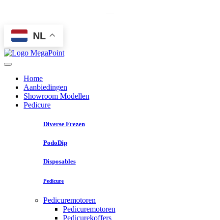
—
NL
Home
Aanbiedingen
Showroom Modellen
Pedicure
Diverse Frezen
PodoDip
Disposables
Pedicure
Pedicuremotoren
Pedicuremotoren
Pedicurekoffers