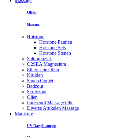
Massage
Oliën
Massage
Hotstone
Hotstone Pannen
Hotstone Sets
Hotstone Stenen
Salonmuziek
O2SEA Magnesium
Etherische Oliën
Kruiden
Sauna Opgiet
Badzout
Scrubzout
Oliën
Puresenol Massage Olie
Diverse Artikelen Massage
Manicure
UV Nagellampen