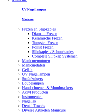
UV Nagellampen
Manicure
Frezen en Slijpkapjes
Diamant Frezen
Keramische Frezen
Tungsten Frezen
Polijst Frezen
Slijpkapjes / Schuurkapjes
Complete Slijpkap Systemen
Manicuremotoren
Manicuretafels
Gellak
UV Nagellampen
Stofafzuigers
Loupelampen
Handschoenen & Mondmaskers
Acryl Producten
Instrumenten
Nagellak
Dental Towels
Diverse Artikelen Manicure