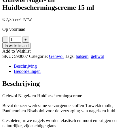
Huidbeschermingscreme 15 ml
€
7,35
excl. BTW
Op voorraad
Gehwol
-
+
Nagel-
In winkelmand
en
Add to Wishlist
Huidbeschermingscreme
SKU:
590007
Categorie:
Gehwol
Tags:
balsem
,
gehwol
15
ml
Beschrijving
hoeveelheid
Beoordelingen
Beschrijving
Gehwol Nagel- en Huidbeschermingscreme.
Bevat de zeer werkzame verzorgende stoffen Tarwekiemolie,
Panthenol en Bisabolol voor de verzorging van nagels en huid.
Gespleten, ruwe nagels worden elastisch en mooi en krijgen een
natuurlijke, zijdeachtige glans.