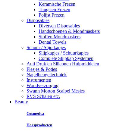
Keramische Frezen
Tungsten Frezen
Polijst Frezen
Disposables
Diversen Disposables
Handschoenen & Mondmaskers
Stoffen Mondmaskers
Dental Towels
Schuur / Slijp kapjes
Slijpkapjes / Schuurkapjes
Complete Slijpkap Systemen
Anti Druk en Siliconen Hulpmiddelen
Flesjes & Potjes
Nagelbeugeltechniek
Instrumenten
Wondverzorging
Swann Morton Scalpel Mesjes
RVS Schalen etc.
Beauty
Cosmetica
Harsproducten