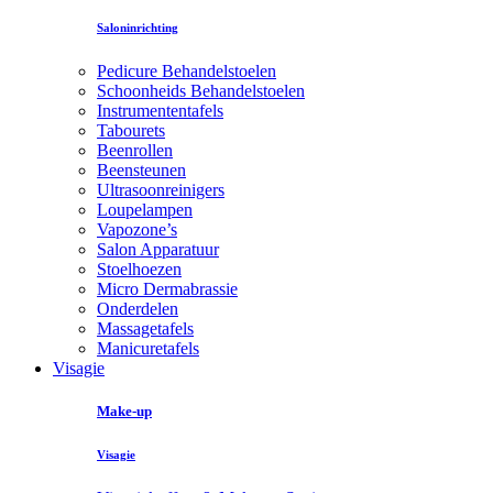
Saloninrichting
Pedicure Behandelstoelen
Schoonheids Behandelstoelen
Instrumententafels
Tabourets
Beenrollen
Beensteunen
Ultrasoonreinigers
Loupelampen
Vapozone’s
Salon Apparatuur
Stoelhoezen
Micro Dermabrassie
Onderdelen
Massagetafels
Manicuretafels
Visagie
Make-up
Visagie