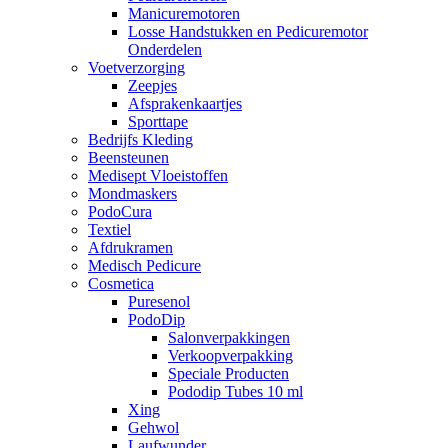
Manicuremotoren
Losse Handstukken en Pedicuremotor
Onderdelen
Voetverzorging
Zeepjes
Afsprakenkaartjes
Sporttape
Bedrijfs Kleding
Beensteunen
Medisept Vloeistoffen
Mondmaskers
PodoCura
Textiel
Afdrukramen
Medisch Pedicure
Cosmetica
Puresenol
PodoDip
Salonverpakkingen
Verkoopverpakking
Speciale Producten
Pododip Tubes 10 ml
Xing
Gehwol
Laufwunder