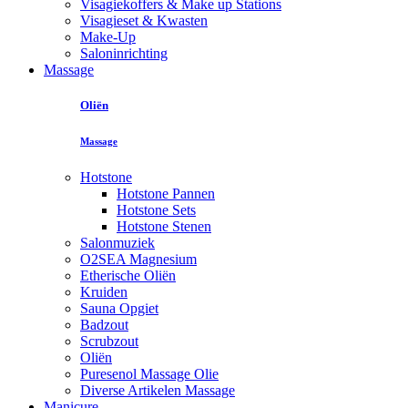
Visagiekoffers & Make up Stations
Visagieset & Kwasten
Make-Up
Saloninrichting
Massage
Oliën
Massage
Hotstone
Hotstone Pannen
Hotstone Sets
Hotstone Stenen
Salonmuziek
O2SEA Magnesium
Etherische Oliën
Kruiden
Sauna Opgiet
Badzout
Scrubzout
Oliën
Puresenol Massage Olie
Diverse Artikelen Massage
Manicure