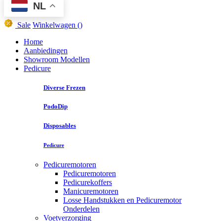
NL
Sale
Winkelwagen
()
Home
Aanbiedingen
Showroom Modellen
Pedicure
Diverse Frezen
PodoDip
Disposables
Pedicure
Pedicuremotoren
Pedicuremotoren
Pedicurekoffers
Manicuremotoren
Losse Handstukken en Pedicuremotor
Onderdelen
Voetverzorging