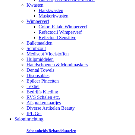
Kwasten
Harskwasten
Maskerkwasten
Wimperverf
Colori Fatale Wimperverf
Refectocil Wimperverf
Refectocil Sensitive
Balletnaalden
Scrubzout
Medisept Vloeistoffen
Hulpmiddelen
Handschoenen & Mondmaskers
Dental Towels
Disposables
Epileer Pincetten
Textiel
Bedrijfs Kleding
RVS Schalen etc.
Afsprakenkaartjes
Diverse Artikelen Beauty
IPL Gel
Saloninrichting
Schoonheids Behandelstoelen