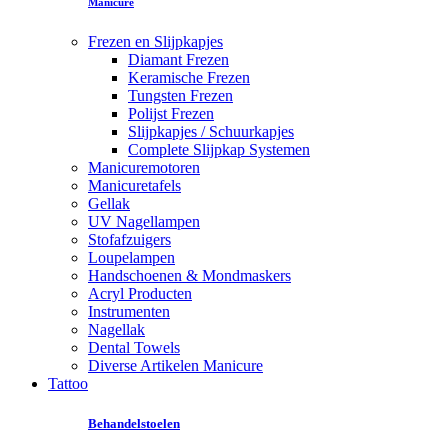
Manicure
Frezen en Slijpkapjes
Diamant Frezen
Keramische Frezen
Tungsten Frezen
Polijst Frezen
Slijpkapjes / Schuurkapjes
Complete Slijpkap Systemen
Manicuremotoren
Manicuretafels
Gellak
UV Nagellampen
Stofafzuigers
Loupelampen
Handschoenen & Mondmaskers
Acryl Producten
Instrumenten
Nagellak
Dental Towels
Diverse Artikelen Manicure
Tattoo
Behandelstoelen