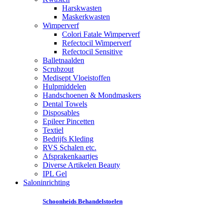
Harskwasten
Maskerkwasten
Wimperverf
Colori Fatale Wimperverf
Refectocil Wimperverf
Refectocil Sensitive
Balletnaalden
Scrubzout
Medisept Vloeistoffen
Hulpmiddelen
Handschoenen & Mondmaskers
Dental Towels
Disposables
Epileer Pincetten
Textiel
Bedrijfs Kleding
RVS Schalen etc.
Afsprakenkaartjes
Diverse Artikelen Beauty
IPL Gel
Saloninrichting
Schoonheids Behandelstoelen