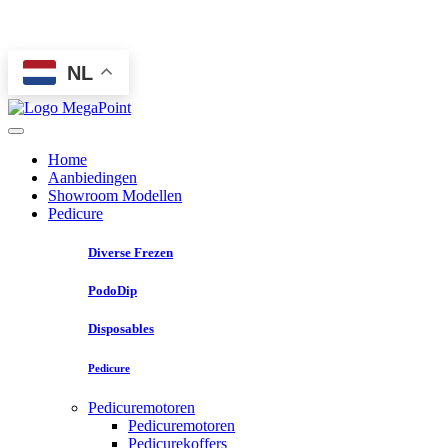
NL
Home
Aanbiedingen
Showroom Modellen
Pedicure
Diverse Frezen
PodoDip
Disposables
Pedicure
Pedicuremotoren
Pedicuremotoren
Pedicurekoffers