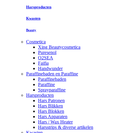
Harsproducten
Kwasten
Beauty
Cosmetica
Xing Beautycosmetica
Puresenol
O2SEA
Faifia
Handwunder
Paraffinebaden en Paraffine
Paraffinebaden
Paraffine
Sprayparaffine
Harsproducten
Hars Patronen
Hars Blikken
Hars Blokken
Hars Apparaten
Hars / Wax Heater
Harsstrips & diverse artikelen
Kwasten