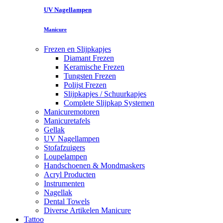
UV Nagellampen
Manicure
Frezen en Slijpkapjes
Diamant Frezen
Keramische Frezen
Tungsten Frezen
Polijst Frezen
Slijpkapjes / Schuurkapjes
Complete Slijpkap Systemen
Manicuremotoren
Manicuretafels
Gellak
UV Nagellampen
Stofafzuigers
Loupelampen
Handschoenen & Mondmaskers
Acryl Producten
Instrumenten
Nagellak
Dental Towels
Diverse Artikelen Manicure
Tattoo