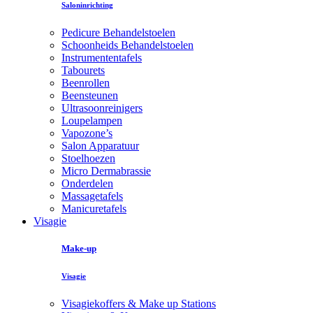
Saloninrichting
Pedicure Behandelstoelen
Schoonheids Behandelstoelen
Instrumententafels
Tabourets
Beenrollen
Beensteunen
Ultrasoonreinigers
Loupelampen
Vapozone’s
Salon Apparatuur
Stoelhoezen
Micro Dermabrassie
Onderdelen
Massagetafels
Manicuretafels
Visagie
Make-up
Visagie
Visagiekoffers & Make up Stations