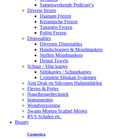
Samenwerkende Pedicure’s
Diverse frezen
Diamant Frezen
Keramische Frezen
Tungsten Frezen
Polijst Frezen
Disposables
Diversen Disposables
Handschoenen & Mondmaskers
Stoffen Mondmaskers
Dental Towels
Schuur / Slijp kapjes
Slijpkapjes / Schuurkapjes
Complete Slijpkap Systemen
Anti Druk en Siliconen Hulpmiddelen
Flesjes & Potjes
Nagelbeugeltechniek
Instrumenten
Wondverzorging
Swann Morton Scalpel Mesjes
RVS Schalen etc.
Beauty
Cosmetica