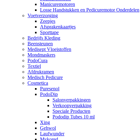
Manicuremotoren
Losse Handstukken en Pedicuremotor Onderdelen
Voetverzorging
Zeepjes
Afsprakenkaartjes
Sporttape
Bedrijfs Kleding
Beensteunen
Medisept Vloeistoffen
Mondmaskers
PodoCura
Textiel
Afdrukramen
Medisch Pedicure
Cosmetica
Puresenol
PodoDip
Salonverpakkingen
Verkoopverpakking
Speciale Producten
Pododip Tubes 10 ml
Xing
Gehwol
Laufwunder
Mykored