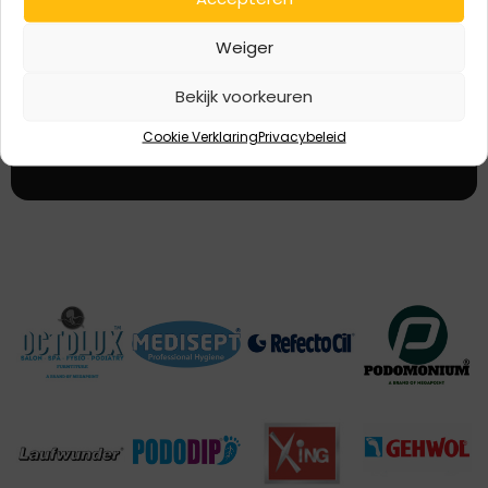
Aanmelden
mailadres
Weiger
Bij het aanmelden ga je akkoord dat de door jou verstrekte
Bekijk voorkeuren
gegevens worden verzameld en opgeslagen conform AVG
(wet persoonsgegevens)
Cookie Verklaring
Privacybeleid