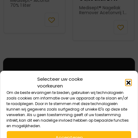
Medisept® Alcohol
70% 1 liter
Medisept® Nagellak
Remover Acetonvrij 1
In
liter
winkelmand
In
winkelmand
5% korting eenmalig
Selecteer uw cooke
voorkeuren
eerste aankoop
Om de beste ervaringen te bieden, gebruiken wij technologieën
zoals cookies om informatie over uw apparaat op te slaan en/of
Deze korting is eenmalig geldig bij de eerste
te raadplegen. Door in te stemmen met deze technologieën
kunnen wij gegevens zoals surfgedrag of unieke ID's op deze site
aankoop.
verwerken. Als u geen toestemming geeft of uw toestemming
intrekt, kan dit een nadelige invloed hebben op bepaalde functies
en mogelijkheden.
E-
Accepteren