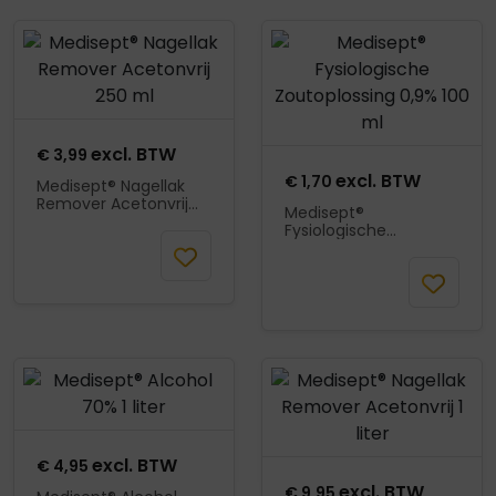
Product openen
Product openen
excl. BTW
€
3,99
excl. BTW
€
1,70
Medisept® Nagellak
Remover Acetonvrij
Medisept®
250 ml
Fysiologische
In
Zoutoplossing 0,9%
100 ml
winkelmand
Mail wanneer
beschikbaar
Product openen
Product openen
excl. BTW
€
4,95
excl. BTW
€
9,95