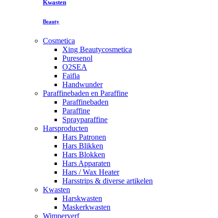
Kwasten
Beauty
Cosmetica
Xing Beautycosmetica
Puresenol
O2SEA
Faifia
Handwunder
Paraffinebaden en Paraffine
Paraffinebaden
Paraffine
Sprayparaffine
Harsproducten
Hars Patronen
Hars Blikken
Hars Blokken
Hars Apparaten
Hars / Wax Heater
Harsstrips & diverse artikelen
Kwasten
Harskwasten
Maskerkwasten
Wimperverf