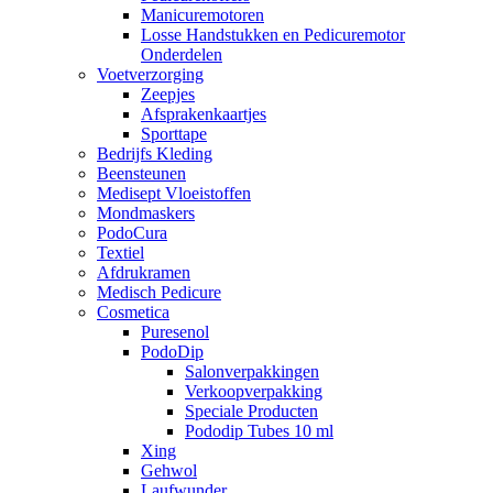
Manicuremotoren
Losse Handstukken en Pedicuremotor
Onderdelen
Voetverzorging
Zeepjes
Afsprakenkaartjes
Sporttape
Bedrijfs Kleding
Beensteunen
Medisept Vloeistoffen
Mondmaskers
PodoCura
Textiel
Afdrukramen
Medisch Pedicure
Cosmetica
Puresenol
PodoDip
Salonverpakkingen
Verkoopverpakking
Speciale Producten
Pododip Tubes 10 ml
Xing
Gehwol
Laufwunder