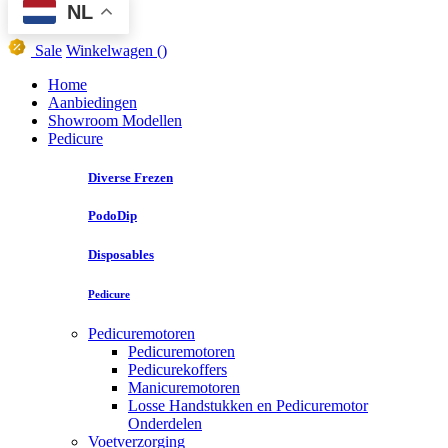
NL
Sale
Winkelwagen
()
Home
Aanbiedingen
Showroom Modellen
Pedicure
Diverse Frezen
PodoDip
Disposables
Pedicure
Pedicuremotoren
Pedicuremotoren
Pedicurekoffers
Manicuremotoren
Losse Handstukken en Pedicuremotor
Onderdelen
Voetverzorging