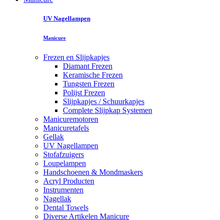
UV Nagellampen
Manicure
Frezen en Slijpkapjes
Diamant Frezen
Keramische Frezen
Tungsten Frezen
Polijst Frezen
Slijpkapjes / Schuurkapjes
Complete Slijpkap Systemen
Manicuremotoren
Manicuretafels
Gellak
UV Nagellampen
Stofafzuigers
Loupelampen
Handschoenen & Mondmaskers
Acryl Producten
Instrumenten
Nagellak
Dental Towels
Diverse Artikelen Manicure