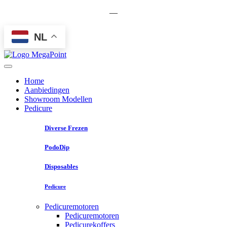
—
NL
Home
Aanbiedingen
Showroom Modellen
Pedicure
Diverse Frezen
PodoDip
Disposables
Pedicure
Pedicuremotoren
Pedicuremotoren
Pedicurekoffers