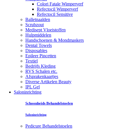
Colori Fatale Wimperverf
Refectocil Wimperverf
Refectocil Sensitive
Balletnaalden
Scrubzout
Medisept Vloeistoffen
Hulpmiddelen
Handschoenen & Mondmaskers
Dental Towels
Disposables
Epileer Pincetten
Textiel
Bedrijfs Kleding
RVS Schalen etc.
Afsprakenkaartjes
Diverse Artikelen Beauty
IPL Gel
Saloninrichting
Schoonheids Behandelstoelen
Saloninrichting
Pedicure Behandelstoelen