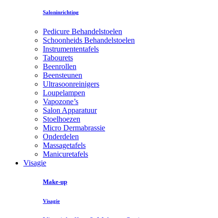
Saloninrichting
Pedicure Behandelstoelen
Schoonheids Behandelstoelen
Instrumententafels
Tabourets
Beenrollen
Beensteunen
Ultrasoonreinigers
Loupelampen
Vapozone’s
Salon Apparatuur
Stoelhoezen
Micro Dermabrassie
Onderdelen
Massagetafels
Manicuretafels
Visagie
Make-up
Visagie