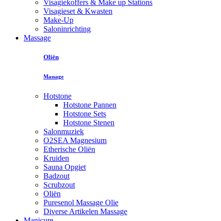
Visagiekoffers & Make up Stations
Visagieset & Kwasten
Make-Up
Saloninrichting
Massage
Oliën
Massage
Hotstone
Hotstone Pannen
Hotstone Sets
Hotstone Stenen
Salonmuziek
O2SEA Magnesium
Etherische Oliën
Kruiden
Sauna Opgiet
Badzout
Scrubzout
Oliën
Puresenol Massage Olie
Diverse Artikelen Massage
Manicure