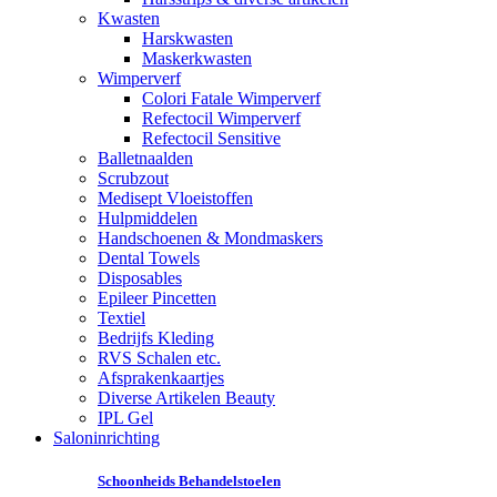
Kwasten
Harskwasten
Maskerkwasten
Wimperverf
Colori Fatale Wimperverf
Refectocil Wimperverf
Refectocil Sensitive
Balletnaalden
Scrubzout
Medisept Vloeistoffen
Hulpmiddelen
Handschoenen & Mondmaskers
Dental Towels
Disposables
Epileer Pincetten
Textiel
Bedrijfs Kleding
RVS Schalen etc.
Afsprakenkaartjes
Diverse Artikelen Beauty
IPL Gel
Saloninrichting
Schoonheids Behandelstoelen