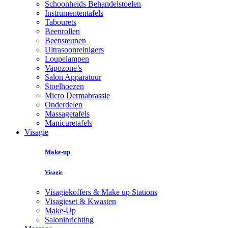
Schoonheids Behandelstoelen
Instrumententafels
Tabourets
Beenrollen
Beensteunen
Ultrasoonreinigers
Loupelampen
Vapozone’s
Salon Apparatuur
Stoelhoezen
Micro Dermabrassie
Onderdelen
Massagetafels
Manicuretafels
Visagie
Make-up
Visagie
Visagiekoffers & Make up Stations
Visagieset & Kwasten
Make-Up
Saloninrichting