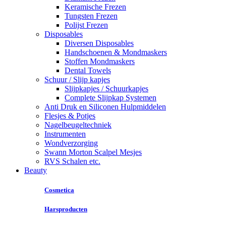
Keramische Frezen
Tungsten Frezen
Polijst Frezen
Disposables
Diversen Disposables
Handschoenen & Mondmaskers
Stoffen Mondmaskers
Dental Towels
Schuur / Slijp kapjes
Slijpkapjes / Schuurkapjes
Complete Slijpkap Systemen
Anti Druk en Siliconen Hulpmiddelen
Flesjes & Potjes
Nagelbeugeltechniek
Instrumenten
Wondverzorging
Swann Morton Scalpel Mesjes
RVS Schalen etc.
Beauty
Cosmetica
Harsproducten