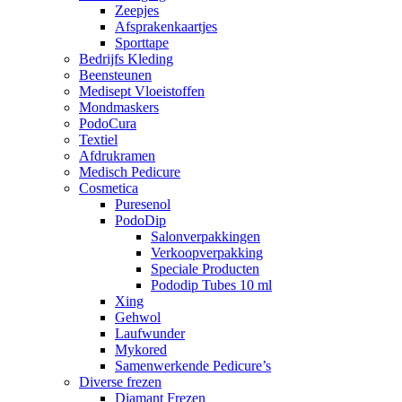
Zeepjes
Afsprakenkaartjes
Sporttape
Bedrijfs Kleding
Beensteunen
Medisept Vloeistoffen
Mondmaskers
PodoCura
Textiel
Afdrukramen
Medisch Pedicure
Cosmetica
Puresenol
PodoDip
Salonverpakkingen
Verkoopverpakking
Speciale Producten
Pododip Tubes 10 ml
Xing
Gehwol
Laufwunder
Mykored
Samenwerkende Pedicure’s
Diverse frezen
Diamant Frezen