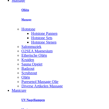
Massage
Oliën
Massage
Hotstone
Hotstone Pannen
Hotstone Sets
Hotstone Stenen
Salonmuziek
O2SEA Magnesium
Etherische Oliën
Kruiden
Sauna Opgiet
Badzout
Scrubzout
Oliën
Puresenol Massage Olie
Diverse Artikelen Massage
Manicure
UV Nagellampen