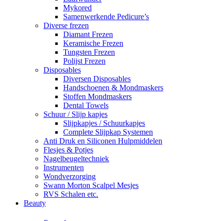
Mykored
Samenwerkende Pedicure’s
Diverse frezen
Diamant Frezen
Keramische Frezen
Tungsten Frezen
Polijst Frezen
Disposables
Diversen Disposables
Handschoenen & Mondmaskers
Stoffen Mondmaskers
Dental Towels
Schuur / Slijp kapjes
Slijpkapjes / Schuurkapjes
Complete Slijpkap Systemen
Anti Druk en Siliconen Hulpmiddelen
Flesjes & Potjes
Nagelbeugeltechniek
Instrumenten
Wondverzorging
Swann Morton Scalpel Mesjes
RVS Schalen etc.
Beauty