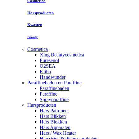
Cosmetica
Harsproducten
Kwasten
Beauty
Cosmetica
Xing Beautycosmetica
Puresenol
O2SEA
Faifia
Handwunder
Paraffinebaden en Paraffine
Paraffinebaden
Paraffine
Sprayparaffine
Harsproducten
Hars Patronen
Hars Blikken
Hars Blokken
Hars Apparaten
Hars / Wax Heater
Harsstrips & diverse artikelen