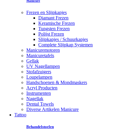
Manicure
Frezen en Slijpkapjes
Diamant Frezen
Keramische Frezen
Tungsten Frezen
Polijst Frezen
Slijpkapjes / Schuurkapjes
Complete Slijpkap Systemen
Manicuremotoren
Manicuretafels
Gellak
UV Nagellampen
Stofafzuigers
Loupelampen
Handschoenen & Mondmaskers
Acryl Producten
Instrumenten
Nagellak
Dental Towels
Diverse Artikelen Manicure
Tattoo
Behandelstoelen